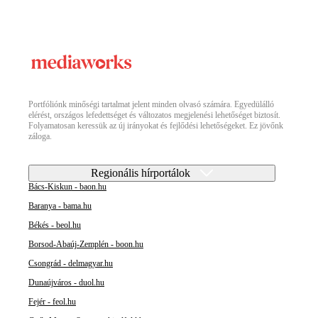
Portfóliónk minőségi tartalmat jelent minden olvasó számára. Egyedülálló
elérést, országos lefedettséget és változatos megjelenési lehetőséget biztosít.
Folyamatosan keressük az új irányokat és fejlődési lehetőségeket. Ez jövőnk
záloga.
Regionális hírportálok
Bács-Kiskun - baon.hu
Baranya - bama.hu
Békés - beol.hu
Borsod-Abaúj-Zemplén - boon.hu
Csongrád - delmagyar.hu
Dunaújváros - duol.hu
Fejér - feol.hu