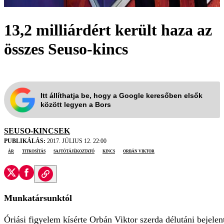
13,2 milliárdért került haza az
összes Seuso-kincs
Itt állíthatja be, hogy a Google keresőben elsők
között legyen a Bors
SEUSO-KINCSEK
PUBLIKÁLÁS:
2017. JÚLIUS 12. 22:00
ár
titkosítás
sajtótájékoztató
kincs
Orbán Viktor
Munkatársunktól
Óriási figyelem kísérte Orbán Viktor szerda délutáni bejelent