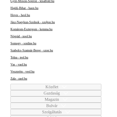
Győr-Moson-Sopron - kisalfold.hu
Hajdú-Bihar - haon.hu
Heves - heol.hu
Jász-Nagykun-Szolnok - szoljon.hu
Komárom-Esztergom - kemma.hu
Nógrád - nool.hu
Somogy - sonline.hu
Szabolcs-Szatmár-Bereg - szon.hu
Tolna - teol.hu
Vas - vaol.hu
Veszprém - veol.hu
Zala - zaol.hu
Közélet
Gazdaság
Magazin
Bulvár
Szolgáltatás