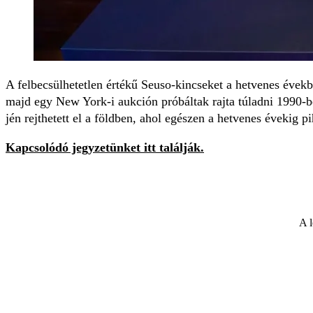
A felbecsülhetetlen értékű Seuso-kincseket a hetvenes évekbe
majd egy New York-i aukci­ón próbáltak rajta túlad­ni 1990-b
jén rejthetett el a földben, ahol egészen a hetvenes évekig pi
Kapcsolódó jegyzetünket itt találják.
A l