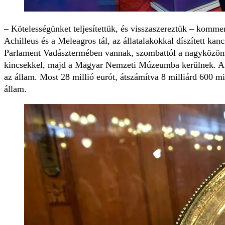
– Kötelességünket teljesítettük, és visszaszereztük – komme
Achilleus és a Meleagros tál, az állatalakokkal díszített ka
Parlament Vadásztermében vannak, szombattól a nagyközönsé
kincsekkel, majd a Magyar Nemzeti Múzeumba kerülnek. A kinc
az állam. Most 28 millió eurót, átszámítva 8 milliárd 600 mill
állam.