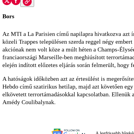
Bors
Az MTI a La Parisien című napilapra hivatkozva azt ír
közeli Trappes településen szerda reggel négy embert e
akciónak nem volt köze a múlt héten a Champs-Élysées
franciaországi Marseille-ben meghiúsított terrortámad
elején indított előzetes eljárás során felmerült, hogy
A hatóságok időközben azt az értesülést is megerősítet
Hebdo című szatirikus hetilap, majd azt követően egy 
elkövetett terrortámadásokkal kapcsolatban. Ellenük 
Amédy Coulibalynak.
A legfrissebb hírek