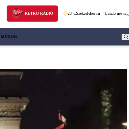
RETRO RÁDIÓ
28°C
Székesfehérvár
László névnap
 MŰSOR