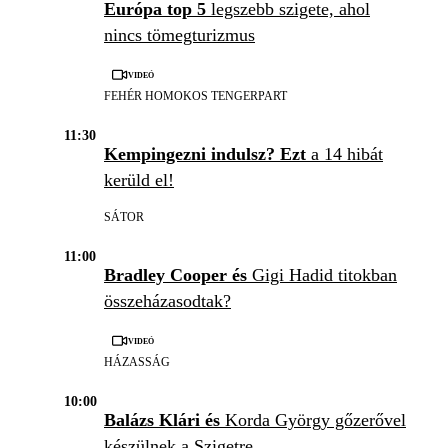
Európa top 5
legszebb szigete, ahol
nincs tömegturizmus
Videó
FEHÉR HOMOKOS TENGERPART
11:30
Kempingezni indulsz? Ezt
a 14 hibát
kerüld el!
SÁTOR
11:00
Bradley Cooper és
Gigi Hadid titokban
összeházasodtak?
Videó
HÁZASSÁG
10:00
Balázs Klári és
Korda György gőzerővel
készülnek a Szigetre