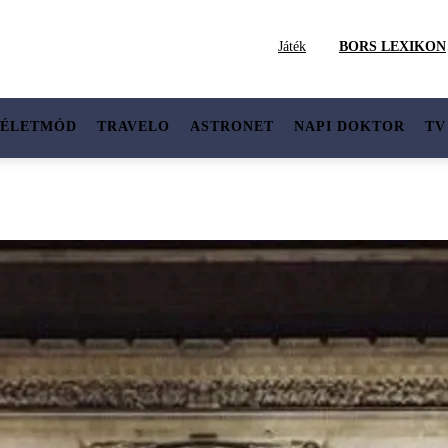
Játék
BORS LEXIKON
ÉLETMÓD
TRAVELO
ASTRONET
NAPI DOKTOR
TV