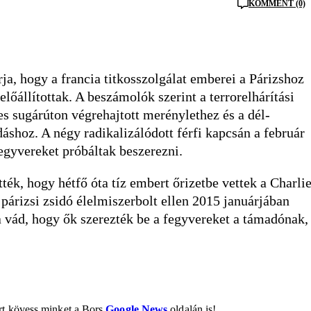
KOMMENT (0)
ja, hogy a francia titkosszolgálat emberei a Párizshoz
lőállítottak. A beszámolók szerint a terrorelhárítási
 sugárúton végrehajtott merénylethez és a dél-
áshoz. A négy radikalizálódott férfi kapcsán a február
 fegyvereket próbáltak beszerezni.
ték, hogy hétfő óta tíz embert őrizetbe vettek a Charli
párizsi zsidó élelmiszerbolt ellen 2015 januárjában
a vád, hogy ők szerezték be a fegyvereket a támadónak,
ért kövess minket a Bors
Google News
oldalán is!