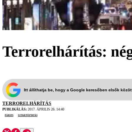
Terrorelhárítás: né
Itt állíthatja be, hogy a Google keresőben elsők közö
TERRORELHÁRÍTÁS
PUBLIKÁLÁS:
2017. ÁPRILIS 26. 14:40
Párizs
letartóztatás