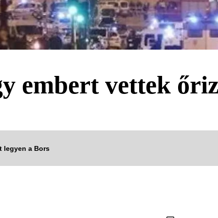
gy embert vettek őri
tt legyen a Bors