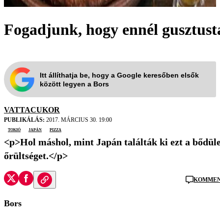
Fogadjunk, hogy ennél gusztust
Itt állíthatja be, hogy a Google keresőben elsők
között legyen a Bors
VATTACUKOR
PUBLIKÁLÁS:
2017. MÁRCIUS 30. 19:00
Tokió
Japán
pizza
<p>Hol máshol, mint Japán találták ki ezt a bődüle
őrültséget.</p>
KOMMENT
Bors