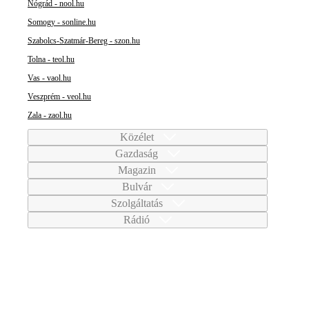
Nógrád - nool.hu
Somogy - sonline.hu
Szabolcs-Szatmár-Bereg - szon.hu
Tolna - teol.hu
Vas - vaol.hu
Veszprém - veol.hu
Zala - zaol.hu
Közélet
Gazdaság
Magazin
Bulvár
Szolgáltatás
Rádió