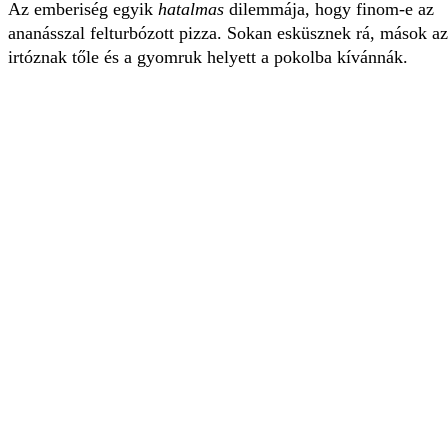
Az emberiség egyik
hatalmas
dilemmája, hogy finom-e az
ananásszal felturbózott pizza. Sokan esküsznek rá, mások a
irtóznak tőle és a gyomruk helyett a pokolba kívánnák.