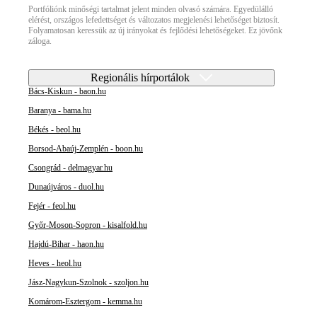
Portfóliónk minőségi tartalmat jelent minden olvasó számára. Egyedülálló
elérést, országos lefedettséget és változatos megjelenési lehetőséget biztosít.
Folyamatosan keressük az új irányokat és fejlődési lehetőségeket. Ez jövőnk
záloga.
Regionális hírportálok
Bács-Kiskun - baon.hu
Baranya - bama.hu
Békés - beol.hu
Borsod-Abaúj-Zemplén - boon.hu
Csongrád - delmagyar.hu
Dunaújváros - duol.hu
Fejér - feol.hu
Győr-Moson-Sopron - kisalfold.hu
Hajdú-Bihar - haon.hu
Heves - heol.hu
Jász-Nagykun-Szolnok - szoljon.hu
Komárom-Esztergom - kemma.hu