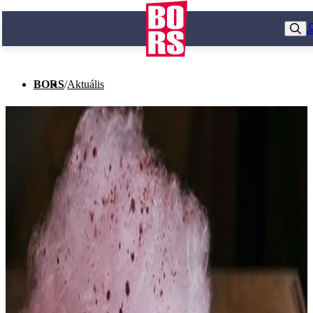
BORS
/
Aktuális