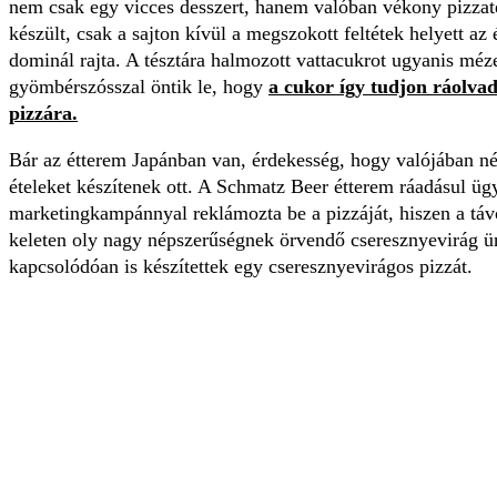
nem csak egy vicces desszert, hanem valóban vékony pizzat
készült, csak a sajton kívül a megszokott feltétek helyett az
dominál rajta. A tésztára halmozott vattacukrot ugyanis méz
gyömbérszósszal öntik le, hogy
a cukor így tudjon ráolvad
pizzára.
Bár az étterem Japánban van, érdekesség, hogy valójában n
ételeket készítenek ott. A Schmatz Beer étterem ráadásul üg
marketingkampánnyal reklámozta be a pizzáját, hiszen a táv
keleten oly nagy népszerűségnek örvendő cseresznyevirág 
kapcsolódóan is készítettek egy cseresznyevirágos pizzát.