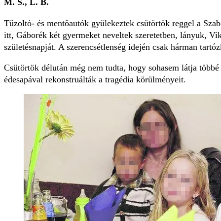
M. S., L. B.
Tűzoltó- és mentőautók gyülekeztek csütörtök reggel a Szabo
itt, Gáborék két gyermeket neveltek szeretetben, lányuk, Vi
születésnapját. A szerencsétlenség idején csak hárman tartó
Csütörtök délután még nem tudta, hogy sohasem látja többé t
édesapával re­konst­ruálták a tragédia körülményeit.