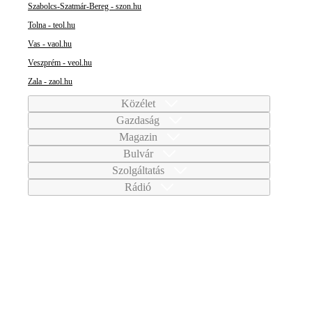
Szabolcs-Szatmár-Bereg - szon.hu
Tolna - teol.hu
Vas - vaol.hu
Veszprém - veol.hu
Zala - zaol.hu
Közélet
Gazdaság
Magazin
Bulvár
Szolgáltatás
Rádió