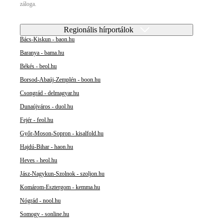
záloga.
Regionális hírportálok
Bács-Kiskun - baon.hu
Baranya - bama.hu
Békés - beol.hu
Borsod-Abaúj-Zemplén - boon.hu
Csongrád - delmagyar.hu
Dunaújváros - duol.hu
Fejér - feol.hu
Győr-Moson-Sopron - kisalfold.hu
Hajdú-Bihar - haon.hu
Heves - heol.hu
Jász-Nagykun-Szolnok - szoljon.hu
Komárom-Esztergom - kemma.hu
Nógrád - nool.hu
Somogy - sonline.hu