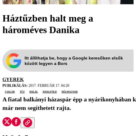
Háztűzben halt meg a
hároméves Danika
Itt állíthatja be, hogy a Google keresőben elsők
között legyen a Bors
GYEREK
PUBLIKÁLÁS:
2017. FEBRUÁR 17. 04:20
család
tűz
halál
Kisalföld
Délmagyar
A fiatal balkányi házaspár épp a nyárikonyhában ká
már nem segíthetett rajta.