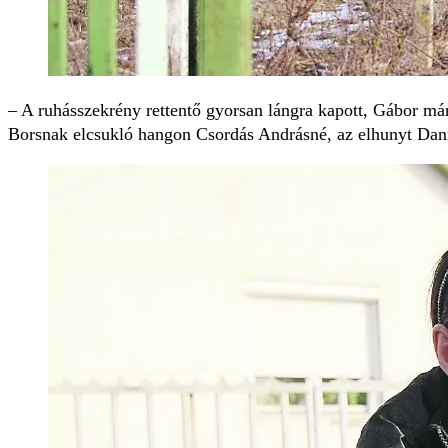
– A ruhásszekrény rettentő gyorsan lángra kapott, Gábor már
Borsnak el­csukló hangon Csordás Andrásné, az elhunyt Dani