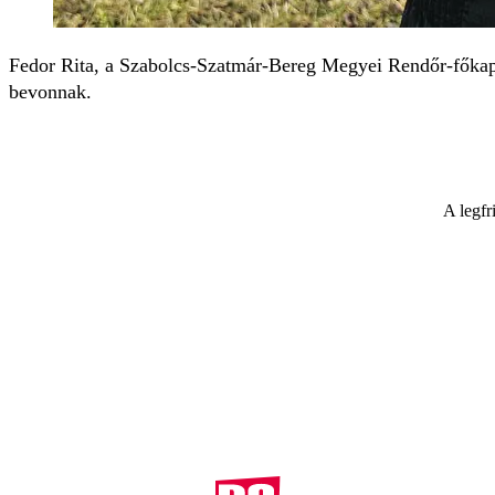
Fedor Rita, a Szabolcs-Szatmár-Bereg Megyei Rendőr-főkapitán
bevonnak.
A legfr