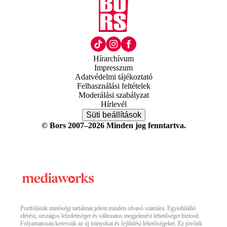
Hírarchívum
Impresszum
Adatvédelmi tájékoztató
Felhasználási feltételek
Moderálási szabályzat
Hírlevél
Süti beállítások
© Bors 2007–2026 Minden jog fenntartva.
Portfóliónk minőségi tartalmat jelent minden olvasó számára. Egyedülálló
elérést, országos lefedettséget és változatos megjelenési lehetőséget biztosít.
Folyamatosan keressük az új irányokat és fejlődési lehetőségeket. Ez jövőnk