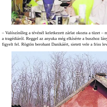
– Valószínűleg a tévénél keletkezett zárlat okozta a tüzet – 
a tragédiáról. Reggel az anyuka még elkísérte a buszhoz lán
figyelt fel. Rögtön berohant Danikáért, sietett vele a friss l