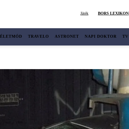
Játék
BORS LEXIKON
ÉLETMÓD
TRAVELO
ASTRONET
NAPI DOKTOR
TV