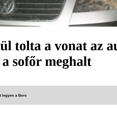
l tolta a vonat az a
 a sofőr meghalt
tt legyen a Bors