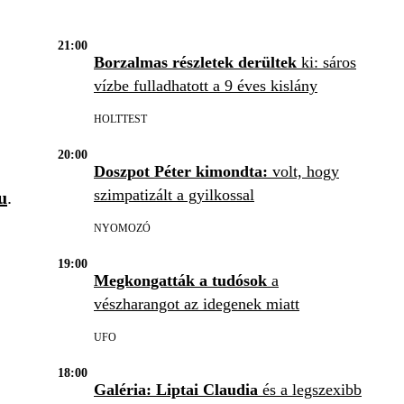
21:00
Borzalmas részletek derültek
ki: sáros
vízbe fulladhatott a 9 éves kislány
HOLTTEST
20:00
Doszpot Péter kimondta:
volt, hogy
szimpatizált a gyilkossal
u
.
NYOMOZÓ
19:00
Megkongatták a tudósok
a
vészharangot az idegenek miatt
UFO
18:00
Galéria: Liptai Claudia
és a legszexibb