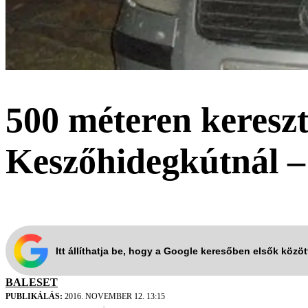
500 méteren keresztü
Keszőhidegkútnál –
Itt állíthatja be, hogy a Google keresőben elsők közö
BALESET
PUBLIKÁLÁS:
2016. NOVEMBER 12. 13:15