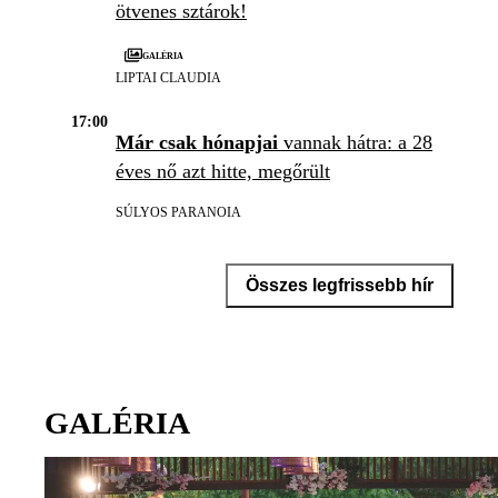
ötvenes sztárok!
Galéria
LIPTAI CLAUDIA
17:00
Már csak hónapjai
vannak hátra: a 28
éves nő azt hitte, megőrült
SÚLYOS PARANOIA
Összes legfrissebb hír
GALÉRIA