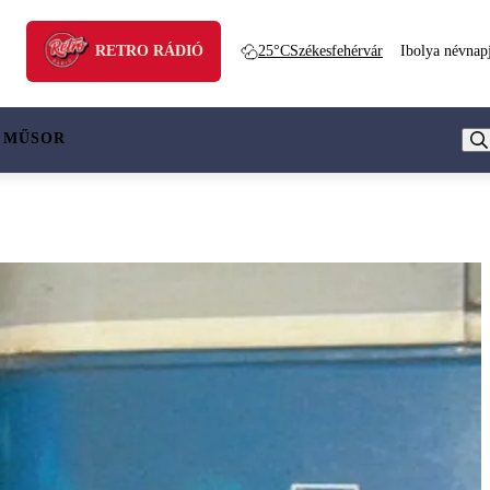
RETRO RÁDIÓ
25°C
Székesfehérvár
Ibolya névnap
 MŰSOR