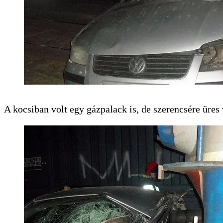
A kocsiban volt egy gázpalack is, de szerencsére üres 