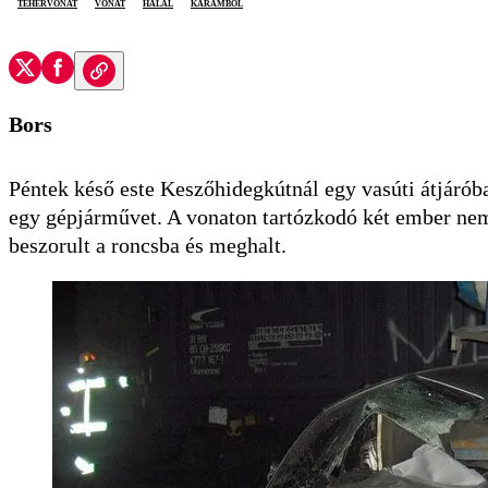
tehervonat
vonat
halál
karambol
Bors
Péntek késő este Keszőhidegkútnál egy vasúti átjárób
egy gépjárművet. A vonaton tartózkodó két ember nem 
beszorult a roncsba és meghalt.