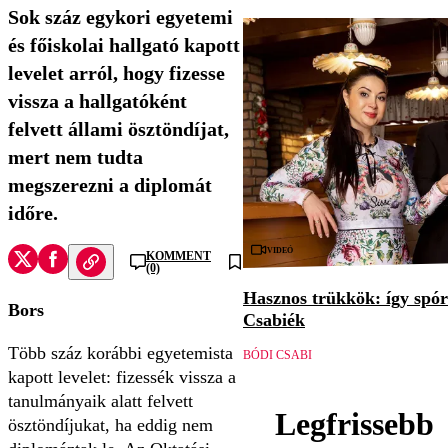
Sok száz egykori egyetemi
és főiskolai hallgató kapott
levelet arról, hogy fizesse
vissza a hallgatóként
felvett állami ösztöndíjat,
mert nem tudta
megszerezni a diplomát
időre.
Videó
KOMMENT
(0)
Hasznos trükkök: így spór
Bors
Csabiék
Több száz korábbi egyetemista
BÓDI CSABI
kapott levelet: fizessék vissza a
tanulmányaik alatt felvett
Legfrissebb
ösztöndíjukat, ha eddig nem