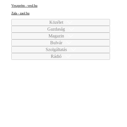
Veszprém - veol.hu
Zala - zaol.hu
Közélet
Gazdaság
Magazin
Bulvár
Szolgáltatás
Rádió