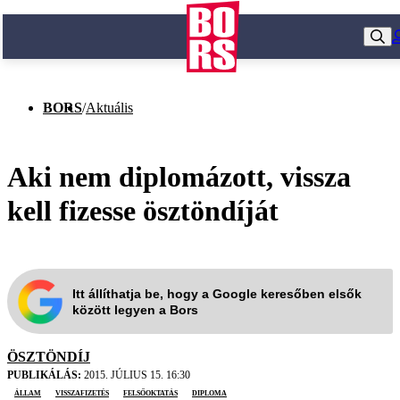
BORS
/
Aktuális
Aki nem diplomázott, vissza
kell fizesse ösztöndíját
Itt állíthatja be, hogy a Google keresőben elsők
között legyen a Bors
ÖSZTÖNDÍJ
PUBLIKÁLÁS:
2015. JÚLIUS 15. 16:30
állam
visszafizetés
felsőoktatás
diploma