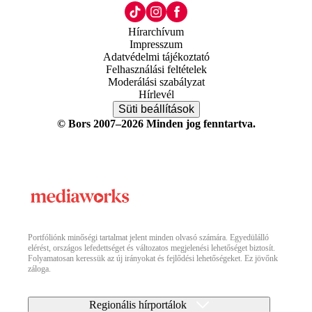
Hírarchívum
Impresszum
Adatvédelmi tájékoztató
Felhasználási feltételek
Moderálási szabályzat
Hírlevél
Süti beállítások
© Bors 2007–2026 Minden jog fenntartva.
Portfóliónk minőségi tartalmat jelent minden olvasó számára. Egyedülálló
elérést, országos lefedettséget és változatos megjelenési lehetőséget biztosít.
Folyamatosan keressük az új irányokat és fejlődési lehetőségeket. Ez jövőnk
záloga.
Regionális hírportálok