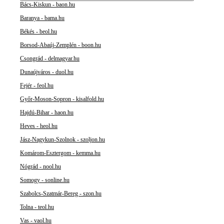
Bács-Kiskun - baon.hu
Baranya - bama.hu
Békés - beol.hu
Borsod-Abaúj-Zemplén - boon.hu
Csongrád - delmagyar.hu
Dunaújváros - duol.hu
Fejér - feol.hu
Győr-Moson-Sopron - kisalfold.hu
Hajdú-Bihar - haon.hu
Heves - heol.hu
Jász-Nagykun-Szolnok - szoljon.hu
Komárom-Esztergom - kemma.hu
Nógrád - nool.hu
Somogy - sonline.hu
Szabolcs-Szatmár-Bereg - szon.hu
Tolna - teol.hu
Vas - vaol.hu