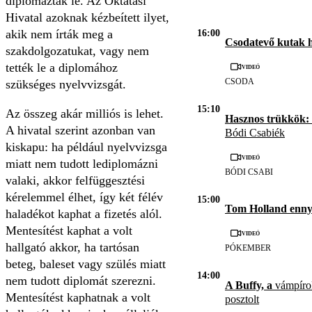
diplomáztak le. Az Oktatási
Hivatal azoknak kézbeített ilyet,
akik nem írták meg a
16:00
Csodatevő kutak 
szakdolgozatukat, vagy nem
tették le a diplomához
Videó
CSODA
szükséges nyelvvizsgát.
15:10
Az összeg akár milliós is lehet.
Hasznos trükkök: 
A hivatal szerint azonban van
Bódi Csabiék
kiskapu: ha például nyelvvizsga
Videó
miatt nem tudott lediplomázni
BÓDI CSABI
valaki, akkor felfüggesztési
kérelemmel élhet, így két félév
15:00
Tom Holland enny
haladékot kaphat a fizetés alól.
Mentesítést kaphat a volt
Videó
hallgató akkor, ha tartósan
PÓKEMBER
beteg, baleset vagy szülés miatt
14:00
nem tudott diplomát szerezni.
A Buffy, a
vámpírok
Mentesítést kaphatnak a volt
posztolt