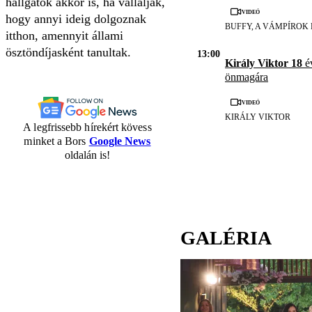
hallgatók akkor is, ha vállalják,
Videó
hogy annyi ideig dolgoznak
BUFFY, A VÁMPÍROK
itthon, amennyit állami
ösztöndíjasként tanultak.
13:00
Király Viktor 18
év
önmagára
Videó
KIRÁLY VIKTOR
A legfrissebb hírekért kövess
minket a Bors
Google News
oldalán is!
GALÉRIA