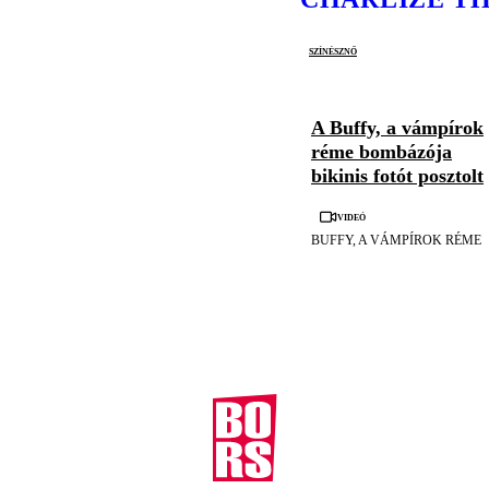
színésznő
A Buffy, a vámpírok
réme bombázója
bikinis fotót posztolt
Videó
BUFFY, A VÁMPÍROK RÉME