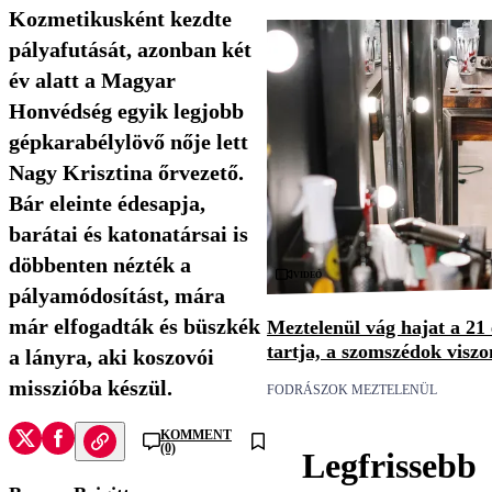
Kozmetikusként kezdte
pályafutását, azonban két
év alatt a Magyar
Honvédség egyik legjobb
gépkarabélylövő nője lett
Nagy Krisztina őrvezető.
Bár eleinte édesapja,
barátai és katonatársai is
döbbenten nézték a
Videó
pályamódosítást, mára
már elfogadták és büszkék
Meztelenül vág hajat a 21
tartja, a szomszédok visz
a lányra, aki koszovói
misszióba készül.
FODRÁSZOK MEZTELENÜL
KOMMENT
(0)
Legfrissebb