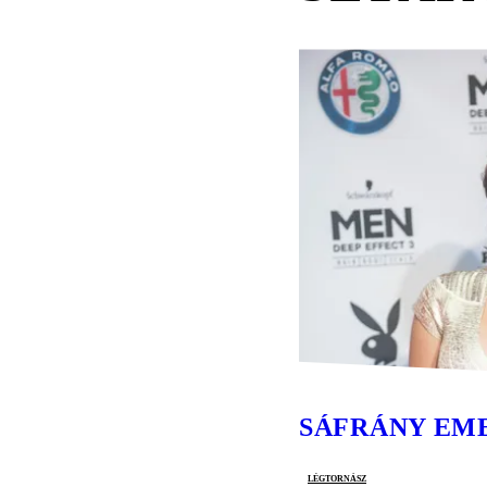
SÁFRÁNY EM
légtornász