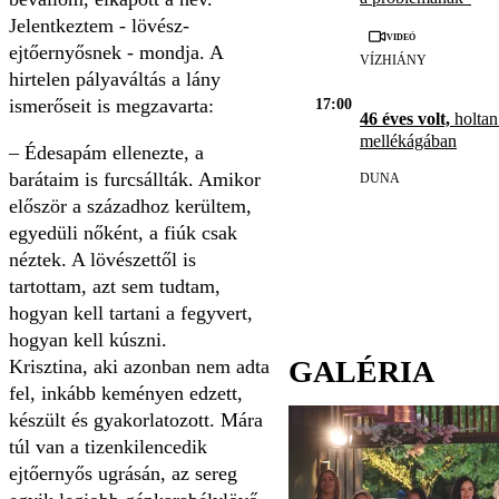
Jelentkeztem - lövész-
Videó
ejtőernyősnek - mondja. A
VÍZHIÁNY
hirtelen pályaváltás a lány
ismerőseit is megzavarta:
17:00
46 éves volt,
holtan
mellékágában
– Édesapám ellenezte, a
barátaim is furcsállták. Amikor
DUNA
először a századhoz kerültem,
egyedüli nőként, a fiúk csak
néztek. A lövészettől is
tartottam, azt sem tudtam,
hogyan kell tartani a fegyvert,
hogyan kell kúszni.
GALÉRIA
Krisztina, aki azonban nem adta
fel, inkább keményen edzett,
készült és gyakorlatozott. Mára
túl van a tizenkilencedik
ejtőernyős ugrásán, az sereg