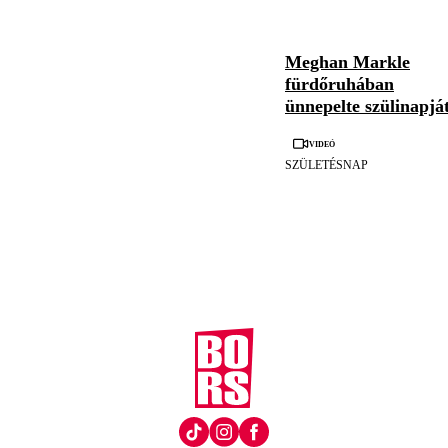
Meghan Markle
fürdőruhában
ünnepelte szülinapjá
Videó
SZÜLETÉSNAP