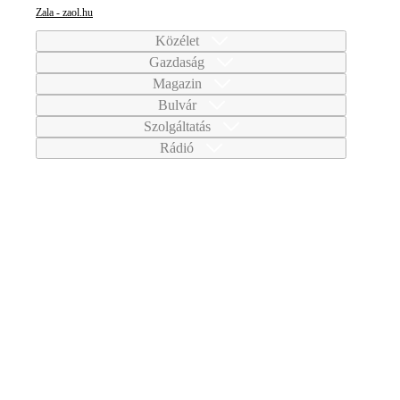
Zala - zaol.hu
Közélet
Gazdaság
Magazin
Bulvár
Szolgáltatás
Rádió