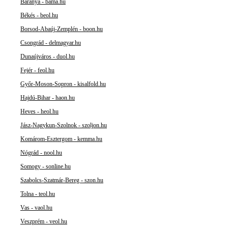
Baranya - bama.hu
Békés - beol.hu
Borsod-Abaúj-Zemplén - boon.hu
Csongrád - delmagyar.hu
Dunaújváros - duol.hu
Fejér - feol.hu
Győr-Moson-Sopron - kisalfold.hu
Hajdú-Bihar - haon.hu
Heves - heol.hu
Jász-Nagykun-Szolnok - szoljon.hu
Komárom-Esztergom - kemma.hu
Nógrád - nool.hu
Somogy - sonline.hu
Szabolcs-Szatmár-Bereg - szon.hu
Tolna - teol.hu
Vas - vaol.hu
Veszprém - veol.hu