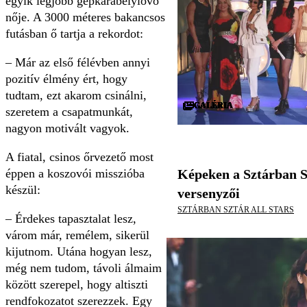
egyik legjobb gépkarabélylövő
nője. A 3000 méteres bakancsos
futásban ő tartja a rekordot:
– Már az első félévben annyi
pozitív élmény ért, hogy
tudtam, ezt akarom csinálni,
GALÉRIA
GALÉRIA
GALÉRIA
GALÉRIA
GALÉRIA
GALÉRIA
GALÉRIA
GALÉRIA
GALÉRIA
GALÉRIA
GALÉRIA
GALÉRIA
GALÉRIA
GALÉRIA
GALÉRIA
GALÉRIA
GALÉRIA
GALÉRIA
GALÉRIA
GALÉRIA
GALÉRIA
GALÉRIA
GALÉRIA
GALÉRIA
GALÉRIA
GALÉRIA
GALÉRIA
GALÉRIA
GALÉRIA
GALÉRIA
szeretem a csapatmunkát,
nagyon motivált vagyok.
A fiatal, csinos őrvezető most
éppen a koszovói misszióba
Képeken a Sztárban S
készül:
versenyzői
SZTÁRBAN SZTÁR ALL STARS
– Érdekes tapasztalat lesz,
várom már, remélem, sikerül
kijutnom. Utána hogyan lesz,
még nem tudom, távoli álmaim
között szerepel, hogy altiszti
rendfokozatot szerezzek. Egy