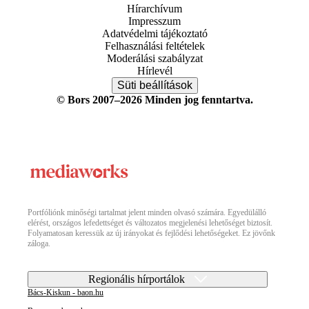
Hírarchívum
Impresszum
Adatvédelmi tájékoztató
Felhasználási feltételek
Moderálási szabályzat
Hírlevél
Süti beállítások
© Bors 2007–2026 Minden jog fenntartva.
Portfóliónk minőségi tartalmat jelent minden olvasó számára. Egyedülálló
elérést, országos lefedettséget és változatos megjelenési lehetőséget biztosít.
Folyamatosan keressük az új irányokat és fejlődési lehetőségeket. Ez jövőnk
záloga.
Regionális hírportálok
Bács-Kiskun - baon.hu