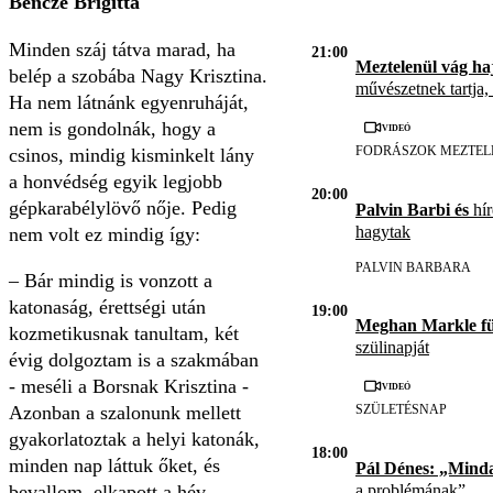
Bencze Brigitta
Minden száj tátva marad, ha
21:00
Meztelenül vág ha
belép a szobába Nagy Krisztina.
művészetnek tartja,
Ha nem látnánk egyenruháját,
nem is gondolnák, hogy a
Videó
FODRÁSZOK MEZTEL
csinos, mindig kisminkelt lány
a honvédség egyik legjobb
20:00
gépkarabélylövő nője. Pedig
Palvin Barbi és
hír
hagytak
nem volt ez mindig így:
PALVIN BARBARA
– Bár mindig is vonzott a
katonaság, érettségi után
19:00
Meghan Markle f
kozmetikusnak tanultam, két
szülinapját
évig dolgoztam is a szakmában
- meséli a Borsnak Krisztina -
Videó
Azonban a szalonunk mellett
SZÜLETÉSNAP
gyakorlatoztak a helyi katonák,
18:00
minden nap láttuk őket, és
Pál Dénes: „Mind
a problémának”
bevallom, elkapott a hév.