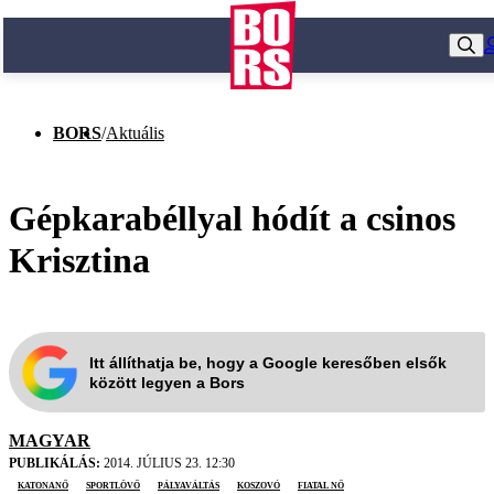
BORS
/
Aktuális
Gépkarabéllyal hódít a csinos
Krisztina
Itt állíthatja be, hogy a Google keresőben elsők
között legyen a Bors
MAGYAR
PUBLIKÁLÁS:
2014. JÚLIUS 23. 12:30
katonanő
sportlövő
pályaváltás
Koszovó
fiatal nő