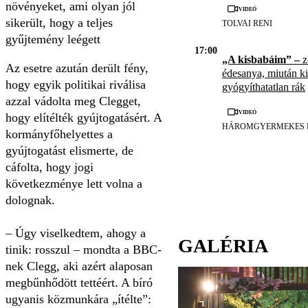
növényeket, ami olyan jól
Videó
sikerült, hogy a teljes
TOLVAI RENI
gyűjtemény leégett
17:00
„A kisbabáim” –
z
Az esetre azután derült fény,
édesanya, miután kid
hogy egyik politikai riválisa
gyógyíthatatlan rák
azzal vádolta meg Clegget,
Videó
hogy elítélték gyújtogatásért. A
HÁROMGYERMEKES 
kormányfőhelyettes a
gyújtogatást elismerte, de
cáfolta, hogy jogi
következménye lett volna a
dolognak.
– Úgy viselkedtem, ahogy a
GALÉRIA
tinik: rosszul – mondta a BBC-
nek Clegg, aki azért alaposan
megbűnhődött tettéért. A bíró
ugyanis közmunkára „ítélte”: