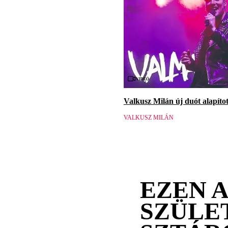
Videó
Valkusz Milán új duót alapított
VALKUSZ MILÁN
EZEN 
SZÜLE