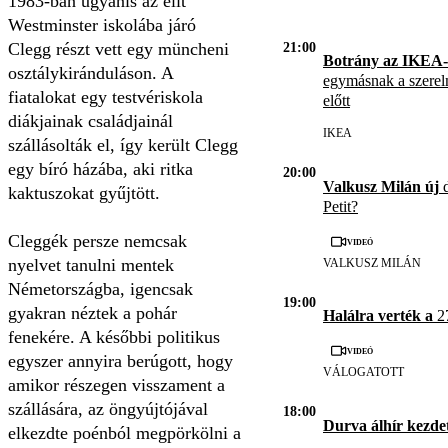
1983-ban ugyanis az elit
Westminster iskolába járó
Clegg részt vett egy müncheni
21:00
Botrány az IKEA-
osztálykiránduláson. A
egymásnak a szerel
fiatalokat egy testvériskola
előtt
diákjainak családjainál
IKEA
szállásolták el, így került Clegg
egy bíró házába, aki ritka
20:00
Valkusz Milán új
d
kaktuszokat gyűjtött.
Petit?
Cleggék persze nemcsak
Videó
nyelvet tanulni mentek
VALKUSZ MILÁN
Németországba, igencsak
19:00
gyakran néztek a pohár
Halálra verték a
27
fenekére. A későbbi politikus
Videó
egyszer annyira berúgott, hogy
VÁLOGATOTT
amikor részegen visszament a
szállására, az öngyújtójával
18:00
Durva álhír kezde
elkezdte poénból megpörkölni a