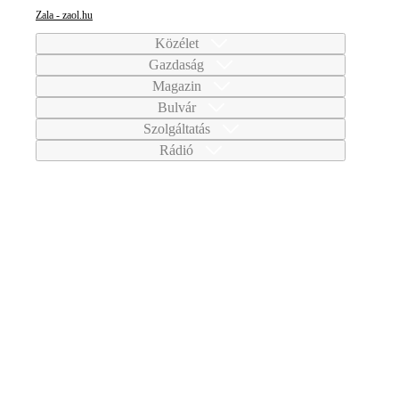
Zala - zaol.hu
Közélet
Gazdaság
Magazin
Bulvár
Szolgáltatás
Rádió