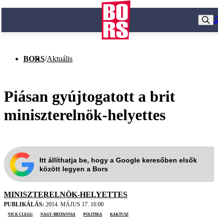
BORS
/
Aktuális
Piásan gyújtogatott a brit
miniszterelnök-helyettes
Itt állíthatja be, hogy a Google keresőben elsők
között legyen a Bors
MINISZTERELNÖK-HELYETTES
PUBLIKÁLÁS:
2014. MÁJUS 17. 16:00
Nick Clegg
Nagy-Britannia
politika
kaktusz