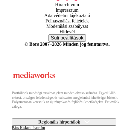
Hírarchívum
Impresszum
Adatvédelmi tájékoztató
Felhasználási feltételek
Moderálási szabályzat
Hírlevél
Süti beállítások
© Bors 2007–2026 Minden jog fenntartva.
Portfóliónk minőségi tartalmat jelent minden olvasó számára. Egyedülálló
elérést, országos lefedettséget és változatos megjelenési lehetőséget biztosít.
Folyamatosan keressük az új irányokat és fejlődési lehetőségeket. Ez jövőnk
záloga.
Regionális hírportálok
Bács-Kiskun - baon.hu