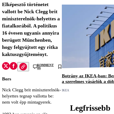
Elképesztő történetet
vallott be Nick Clegg brit
miniszterelnök-helyettes a
fiatalkorából. A politikus
16 évesen ugyanis annyira
berúgott Münchenben,
hogy felgyújtott egy ritka
kaktuszgyűjteményt.
KOMMENT
(0)
Botrány az IKEA-ban: Be
Bors
a szerelmes vásárlók a döb
Nick Clegg brit miniszterelnök-
IKEA
helyettes tegnap vallotta be:
nem volt épp mintagyerek.
Legfrissebb