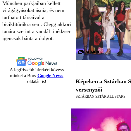
München parkjaiban kellett
virágágyásokat ásnia, és nem
tarthatott társaival a
biciklitúrákra sem. Clegg akkori
tanára szerint a vandál tinédzser
igencsak bánta a dolgot.
GALÉRIA
GALÉRIA
GALÉRIA
GALÉRIA
GALÉRIA
GALÉRIA
GALÉRIA
GALÉRIA
GALÉRIA
GALÉRIA
GALÉRIA
GALÉRIA
GALÉRIA
GALÉRIA
GALÉRIA
GALÉRIA
GALÉRIA
GALÉRIA
GALÉRIA
GALÉRIA
GALÉRIA
GALÉRIA
GALÉRIA
GALÉRIA
GALÉRIA
GALÉRIA
GALÉRIA
GALÉRIA
GALÉRIA
GALÉRIA
A legfrissebb hírekért kövess
minket a Bors
Google News
Képeken a Sztárban S
oldalán is!
versenyzői
SZTÁRBAN SZTÁR ALL STARS