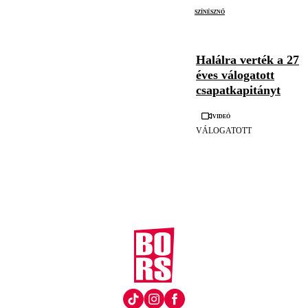
színésznő
Halálra verték a 27
éves válogatott
csapatkapitányt
Videó
VÁLOGATOTT