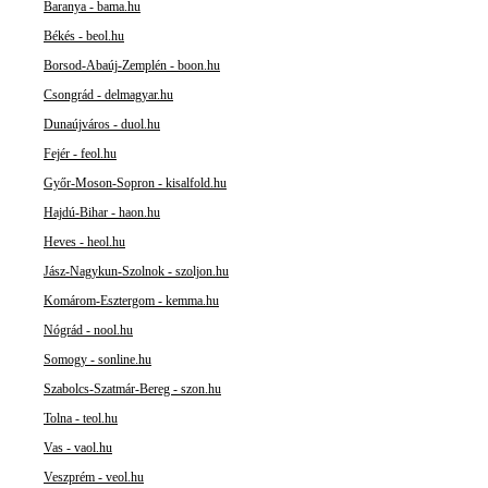
Baranya - bama.hu
Békés - beol.hu
Borsod-Abaúj-Zemplén - boon.hu
Csongrád - delmagyar.hu
Dunaújváros - duol.hu
Fejér - feol.hu
Győr-Moson-Sopron - kisalfold.hu
Hajdú-Bihar - haon.hu
Heves - heol.hu
Jász-Nagykun-Szolnok - szoljon.hu
Komárom-Esztergom - kemma.hu
Nógrád - nool.hu
Somogy - sonline.hu
Szabolcs-Szatmár-Bereg - szon.hu
Tolna - teol.hu
Vas - vaol.hu
Veszprém - veol.hu