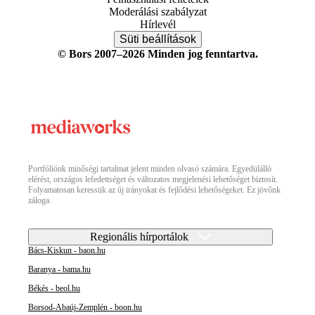
Moderálási szabályzat
Hírlevél
Süti beállítások
© Bors 2007–2026 Minden jog fenntartva.
Portfóliónk minőségi tartalmat jelent minden olvasó számára. Egyedülálló
elérést, országos lefedettséget és változatos megjelenési lehetőséget biztosít.
Folyamatosan keressük az új irányokat és fejlődési lehetőségeket. Ez jövőnk
záloga.
Regionális hírportálok
Bács-Kiskun - baon.hu
Baranya - bama.hu
Békés - beol.hu
Borsod-Abaúj-Zemplén - boon.hu