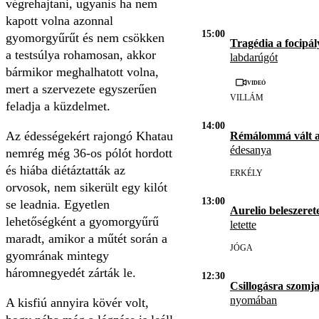
végrehajtani, ugyanis ha nem
kapott volna azonnal
15:00
gyomorgyűrűt és nem csökken
Tragédia a focipál
a testsúlya rohamosan, akkor
labdarúgót
bármikor meghalhatott volna,
Videó
mert a szervezete egyszerűen
VILLÁM
feladja a küzdelmet.
14:00
Az édességekért rajongó Khatau
Rémálommá vált 
édesanya
nemrég még 36-os pólót hordott
és hiába diétáztatták az
ERKÉLY
orvosok, nem sikerült egy kilót
13:00
se leadnia. Egyetlen
Aurelio beleszerete
lehetőségként a gyomorgyűrű
letette
maradt, amikor a műtét során a
JÓGA
gyomrának mintegy
háromnegyedét zárták le.
12:30
Csillogásra szomja
nyomában
A kisfiú annyira kövér volt,