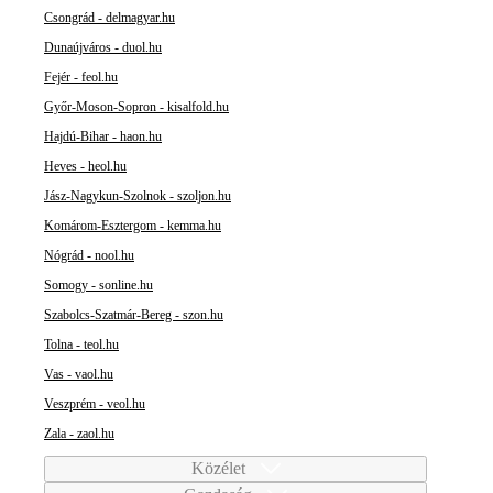
Csongrád - delmagyar.hu
Dunaújváros - duol.hu
Fejér - feol.hu
Győr-Moson-Sopron - kisalfold.hu
Hajdú-Bihar - haon.hu
Heves - heol.hu
Jász-Nagykun-Szolnok - szoljon.hu
Komárom-Esztergom - kemma.hu
Nógrád - nool.hu
Somogy - sonline.hu
Szabolcs-Szatmár-Bereg - szon.hu
Tolna - teol.hu
Vas - vaol.hu
Veszprém - veol.hu
Zala - zaol.hu
Közélet