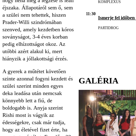
hogy néha még a légzése is leáll
KOMPLEXUS
éjszaka. Állapotáról sem ő, sem
11:30
a szülei nem tehettek, hiszen
Ismerje fel időben
Prader-Willi szindrómában
PARTIDROG
szenved, amely kezdetben kóros
soványságot, 3-4 éves korban
pedig elhízottságot okoz. Az
utóbbi azért alakul ki, mert
hiányzik a jóllakottsági érzés.
A gyerek a műtétet követően
szinte azonnal fogyni kezdett és
GALÉRIA
szülei szerint minden egyes
deka leadása után nemcsak
könnyebb lett a fiú, de
boldogabb is. Anyja szerint
Rishi most is vágyik az
édességekre, csak már tudja,
hogy az életével fizet érte, ha