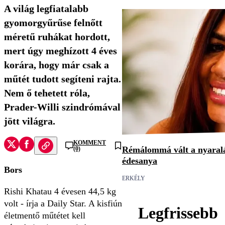
A világ legfiatalabb
gyomorgyűrűse felnőtt
méretű ruhákat hordott,
mert úgy meghízott 4 éves
korára, hogy már csak a
műtét tudott segíteni rajta.
Nem ő tehetett róla,
Prader-Willi szindrómával
jött világra.
KOMMENT
Rémálommá vált a nyaralá
(0)
édesanya
Bors
ERKÉLY
Rishi Khatau 4 évesen 44,5 kg
volt - írja a Daily Star. A kisfiún
Legfrissebb
életmentő műtétet kell