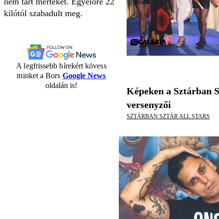
nem tart mértéket. Egyelőre 22
kilótól szabadult meg.
GALÉRIA
GALÉRIA
GALÉRIA
GALÉRIA
GALÉRIA
GALÉRIA
GALÉRIA
GALÉRIA
GALÉRIA
GALÉRIA
GALÉRIA
GALÉRIA
GALÉRIA
GALÉRIA
GALÉRIA
GALÉRIA
GALÉRIA
GALÉRIA
GALÉRIA
GALÉRIA
GALÉRIA
GALÉRIA
GALÉRIA
GALÉRIA
GALÉRIA
GALÉRIA
GALÉRIA
GALÉRIA
GALÉRIA
GALÉRIA
A legfrissebb hírekért kövess
minket a Bors
Google News
oldalán is!
Képeken a Sztárban S
versenyzői
SZTÁRBAN SZTÁR ALL STARS