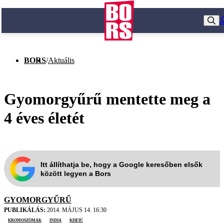
BORS
/
Aktuális
Gyomorgyűrű mentette meg a
4 éves életét
Itt állíthatja be, hogy a Google keresőben elsők
között legyen a Bors
GYOMORGYŰRŰ
PUBLIKÁLÁS:
2014. MÁJUS 14. 16:30
kromoszómák
India
kisfiú