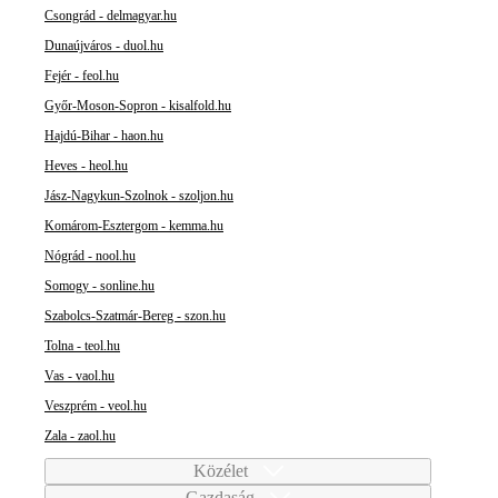
Csongrád - delmagyar.hu
Dunaújváros - duol.hu
Fejér - feol.hu
Győr-Moson-Sopron - kisalfold.hu
Hajdú-Bihar - haon.hu
Heves - heol.hu
Jász-Nagykun-Szolnok - szoljon.hu
Komárom-Esztergom - kemma.hu
Nógrád - nool.hu
Somogy - sonline.hu
Szabolcs-Szatmár-Bereg - szon.hu
Tolna - teol.hu
Vas - vaol.hu
Veszprém - veol.hu
Zala - zaol.hu
Közélet
Gazdaság