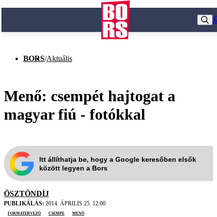
BORS
/
Aktuális
Menő: csempét hajtogat a
magyar fiú - fotókkal
Itt állíthatja be, hogy a Google keresőben elsők
között legyen a Bors
ÖSZTÖNDÍJ
PUBLIKÁLÁS:
2014. ÁPRILIS 25. 12:00
formatervező
csempe
menő