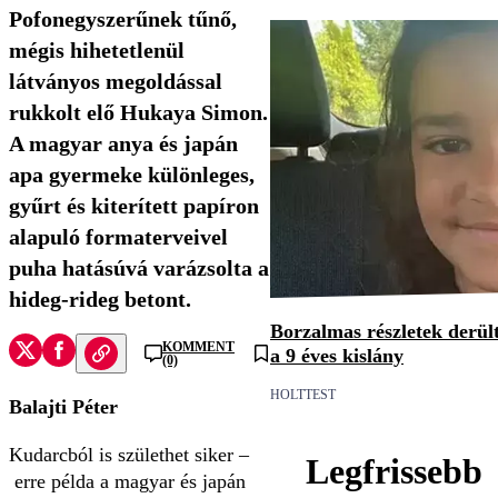
Pofonegyszerűnek tűnő,
mégis hihetetlenül
látványos megoldással
rukkolt elő Hukaya Simon.
A magyar anya és japán
apa gyermeke különleges,
gyűrt és kiterített papíron
alapuló formaterveivel
puha hatásúvá varázsolta a
hideg-rideg betont.
Borzalmas részletek derült
KOMMENT
a 9 éves kislány
(0)
HOLTTEST
Balajti Péter
Kudarcból is születhet siker –
Legfrissebb
erre példa a magyar és japán