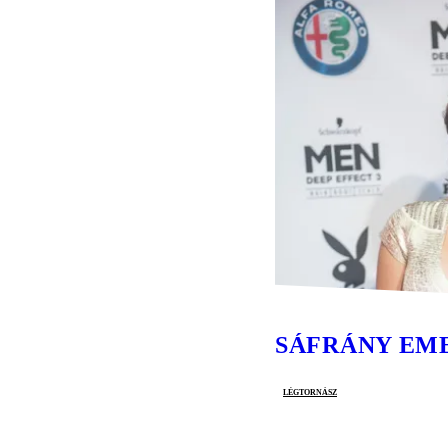
SÁFRÁNY EM
légtornász