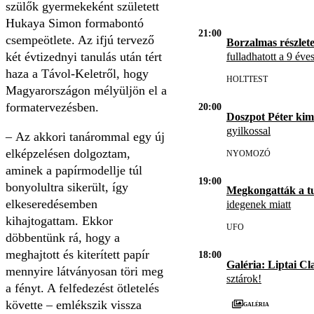
szülők gyermekeként született
Hukaya Simon formabontó
21:00
csempeötlete. Az ifjú tervező
Borzalmas részlet
két évtizednyi tanulás után tért
fulladhatott a 9 éve
haza a Távol-Keletről, hogy
HOLTTEST
Magyarországon mélyüljön el a
formatervezésben.
20:00
Doszpot Péter kim
gyilkossal
– Az akkori tanárommal egy új
elképzelésen dolgoztam,
NYOMOZÓ
aminek a papírmodellje túl
19:00
bonyolultra sikerült, így
Megkongatták a t
elkeseredésemben
idegenek miatt
kihajtogattam. Ekkor
UFO
döbbentünk rá, hogy a
meghajtott és kiterített papír
18:00
Galéria: Liptai Cl
mennyire látványosan töri meg
sztárok!
a fényt. A felfedezést ötletelés
követte – emlékszik vissza
Galéria