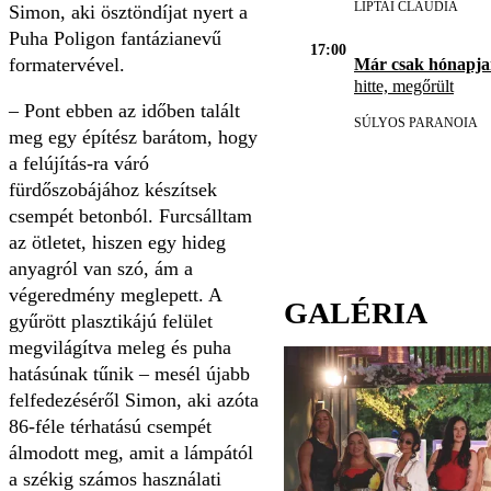
LIPTAI CLAUDIA
Simon, aki ösztöndíjat nyert a
Puha Poligon fantázianevű
17:00
formatervével.
Már csak hónapja
hitte, megőrült
– Pont ebben az időben talált
SÚLYOS PARANOIA
meg egy építész barátom, hogy
a felújítás-ra váró
fürdőszobájához készítsek
csempét beton­ból. Furcsálltam
az ötletet, hiszen egy hideg
anyagról van szó, ám a
végeredmény meglepett. A
GALÉRIA
gyűrött plasztikájú felület
megvilágítva meleg és puha
hatásúnak tűnik – mesél újabb
felfedezéséről Simon, aki azóta
86-féle térhatású csempét
álmodott meg, amit a lámpától
a székig számos használati