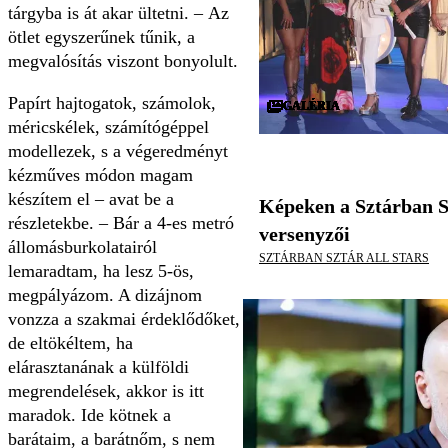
tárgyba is át akar ültetni. – Az
ötlet egyszerűnek tűnik, a
megvalósítás viszont bonyolult.
Papírt hajtogatok, számolok,
GALÉRIA
GALÉRIA
GALÉRIA
GALÉRIA
GALÉRIA
GALÉRIA
GALÉRIA
GALÉRIA
GALÉRIA
GALÉRIA
GALÉRIA
GALÉRIA
GALÉRIA
GALÉRIA
GALÉRIA
GALÉRIA
GALÉRIA
GALÉRIA
GALÉRIA
GALÉRIA
GALÉRIA
GALÉRIA
GALÉRIA
GALÉRIA
GALÉRIA
GALÉRIA
GALÉRIA
GALÉRIA
GALÉRIA
GALÉRIA
méricskélek, számítógéppel
modellezek, s a végeredményt
kézműves módon magam
készítem el – avat be a
Képeken a Sztárban S
részletekbe. – Bár a 4-es metró
versenyzői
állomásburkolatairól
SZTÁRBAN SZTÁR ALL STARS
lemaradtam, ha lesz 5-ös,
megpályázom. A dizájnom
vonzza a szakmai érdeklődőket,
de eltökéltem, ha
elárasztanának a külföldi
megrendelések, akkor is itt
maradok. Ide kötnek a
barátaim, a barátnőm, s nem