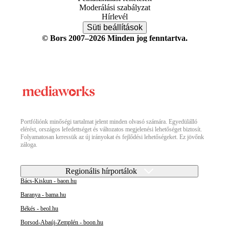
Moderálási szabályzat
Hírlevél
Süti beállítások
© Bors 2007–2026 Minden jog fenntartva.
Portfóliónk minőségi tartalmat jelent minden olvasó számára. Egyedülálló
elérést, országos lefedettséget és változatos megjelenési lehetőséget biztosít.
Folyamatosan keressük az új irányokat és fejlődési lehetőségeket. Ez jövőnk
záloga.
Regionális hírportálok
Bács-Kiskun - baon.hu
Baranya - bama.hu
Békés - beol.hu
Borsod-Abaúj-Zemplén - boon.hu