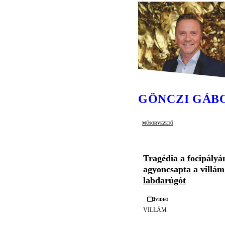
GÖNCZI GÁB
műsorvezető
Tragédia a focipályá
agyoncsapta a villám
labdarúgót
Videó
VILLÁM