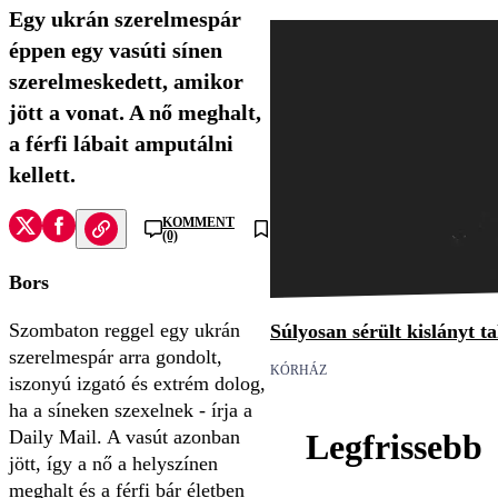
Egy ukrán szerelmespár
éppen egy vasúti sínen
szerelmeskedett, amikor
jött a vonat. A nő meghalt,
a férfi lábait amputálni
kellett.
KOMMENT
(0)
Bors
Szombaton reggel egy ukrán
Súlyosan sérült kislányt t
szerelmespár arra gondolt,
KÓRHÁZ
iszonyú izgató és extrém dolog,
ha a síneken szexelnek - írja a
Daily Mail. A vasút azonban
Legfrissebb
jött, így a nő a helyszínen
meghalt és a férfi bár életben