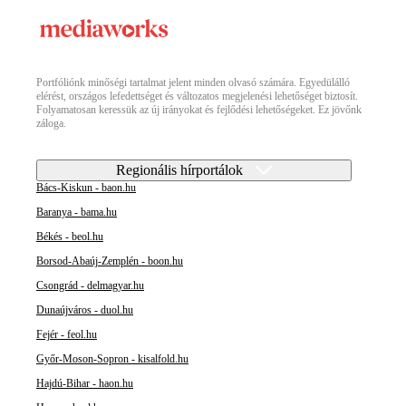
Portfóliónk minőségi tartalmat jelent minden olvasó számára. Egyedülálló
elérést, országos lefedettséget és változatos megjelenési lehetőséget biztosít.
Folyamatosan keressük az új irányokat és fejlődési lehetőségeket. Ez jövőnk
záloga.
Regionális hírportálok
Bács-Kiskun - baon.hu
Baranya - bama.hu
Békés - beol.hu
Borsod-Abaúj-Zemplén - boon.hu
Csongrád - delmagyar.hu
Dunaújváros - duol.hu
Fejér - feol.hu
Győr-Moson-Sopron - kisalfold.hu
Hajdú-Bihar - haon.hu