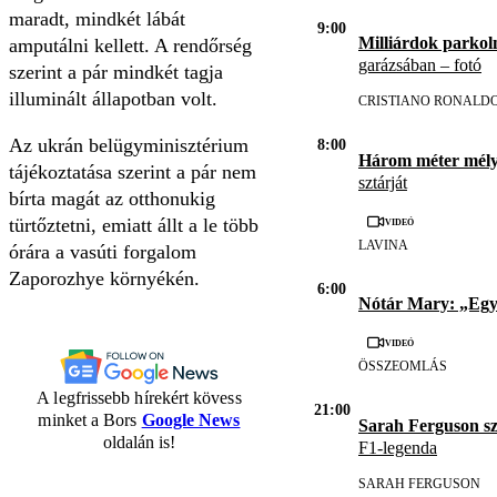
maradt, mindkét lábát
9:00
Milliárdok parkol
amputálni kellett. A rendőrség
garázsában – fotó
szerint a pár mindkét tagja
illuminált állapotban volt.
CRISTIANO RONALD
Az ukrán belügyminisztérium
8:00
Három méter mél
tájékoztatása szerint a pár nem
sztárját
bírta magát az otthonukig
Videó
türtőztetni, emiatt állt a le több
LAVINA
órára a vasúti forgalom
Zaporozhye környékén.
6:00
Nótár Mary: „Eg
Videó
ÖSSZEOMLÁS
A legfrissebb hírekért kövess
21:00
minket a Bors
Google News
Sarah Ferguson s
oldalán is!
F1-legenda
SARAH FERGUSON