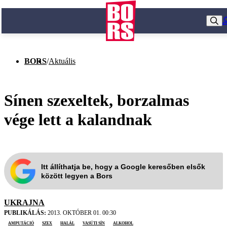
BORS
/
Aktuális
Sínen szexeltek, borzalmas
vége lett a kalandnak
Itt állíthatja be, hogy a Google keresőben elsők
között legyen a Bors
UKRAJNA
PUBLIKÁLÁS:
2013. OKTÓBER 01. 00:30
amputáció
szex
halál
vasúti sín
alkohol