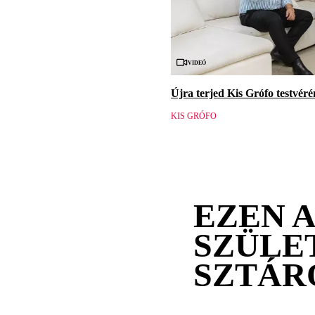
Videó
Újra terjed Kis Grófo testvér
KIS GRÓFO
EZEN 
SZÜLE
SZTÁR