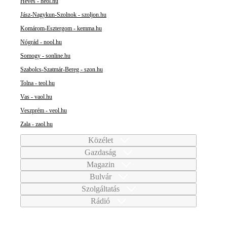
Heves - heol.hu
Jász-Nagykun-Szolnok - szoljon.hu
Komárom-Esztergom - kemma.hu
Nógrád - nool.hu
Somogy - sonline.hu
Szabolcs-Szatmár-Bereg - szon.hu
Tolna - teol.hu
Vas - vaol.hu
Veszprém - veol.hu
Zala - zaol.hu
Közélet
Gazdaság
Magazin
Bulvár
Szolgáltatás
Rádió