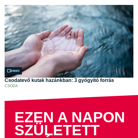
Videó
Csodatevő kutak hazánkban: 3 gyógyító forrás
CSODA
EZEN A NAPON
SZÜLETETT