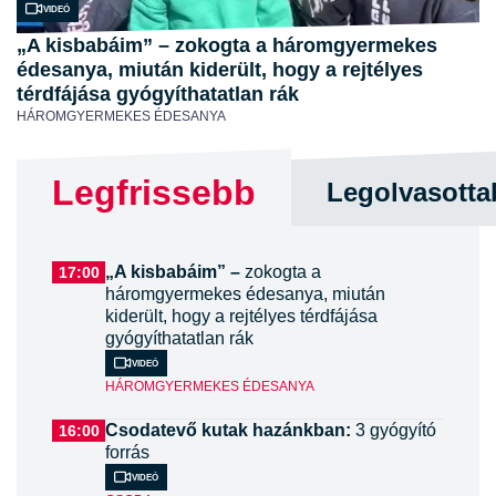
Videó
„A kisbabáim” – zokogta a háromgyermekes
édesanya, miután kiderült, hogy a rejtélyes
térdfájása gyógyíthatatlan rák
HÁROMGYERMEKES ÉDESANYA
Legfrissebb
Legolvasotta
„A kisbabáim” –
zokogta a
17:00
háromgyermekes édesanya, miután
kiderült, hogy a rejtélyes térdfájása
gyógyíthatatlan rák
Videó
HÁROMGYERMEKES ÉDESANYA
Csodatevő kutak hazánkban:
3 gyógyító
16:00
forrás
Videó