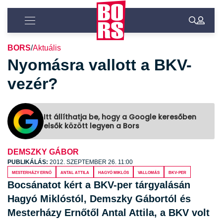
BORS
/
Aktuális
Nyomásra vallott a BKV-
vezér?
Itt állíthatja be, hogy a Google keresőben
elsők között legyen a Bors
DEMSZKY GÁBOR
PUBLIKÁLÁS:
2012. SZEPTEMBER 26. 11:00
Mesterházy Ernő
Antal Attila
Hagyó Miklós
vallomás
BKV-per
Bocsánatot kért a BKV-per tárgyalásán
Hagyó Miklóstól, Demszky Gábortól és
Mesterházy Ernőtől Antal Attila, a BKV volt