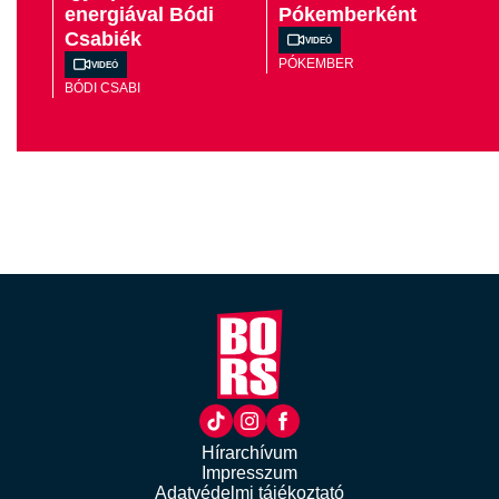
energiával Bódi
Pókemberként
Csabiék
Videó
Videó
PÓKEMBER
BÓDI CSABI
Hírarchívum
Impresszum
Adatvédelmi tájékoztató