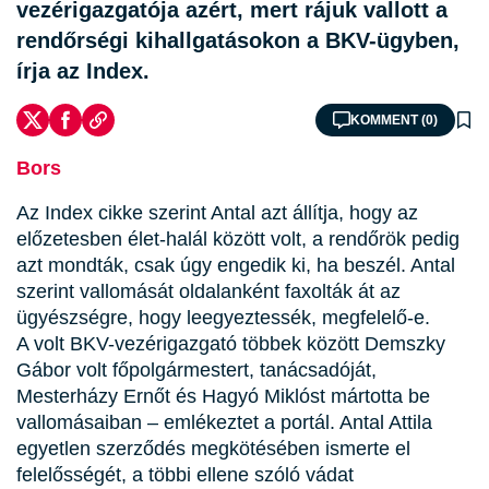
vezérigazgatója azért, mert rájuk vallott a
rendőrségi kihallgatásokon a BKV-ügyben,
írja az Index.
KOMMENT (0)
Bors
Az Index cikke szerint Antal azt állítja, hogy az
előzetesben élet-halál között volt, a rendőrök pedig
azt mondták, csak úgy engedik ki, ha beszél. Antal
szerint vallomását oldalanként faxolták át az
ügyészségre, hogy leegyeztessék, megfelelő-e.
A volt BKV-vezérigazgató többek között Demszky
Gábor volt főpolgármestert, tanácsadóját,
Mesterházy Ernőt és Hagyó Miklóst mártotta be
vallomásaiban – emlékeztet a portál. Antal Attila
egyetlen szerződés megkötésében ismerte el
felelősségét, a többi ellene szóló vádat