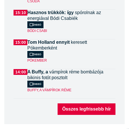
CSODA
Hasznos trükkök: így
spórolnak az
15:10
energiával Bódi Csabiék
Videó
BÓDI CSABI
Tom Holland ennyit
keresett
15:00
Pókemberként
Videó
PÓKEMBER
A Buffy, a
vámpírok réme bombázója
14:00
bikinis fotót posztolt
Videó
BUFFY, A VÁMPÍROK RÉME
Összes legfrissebb hír