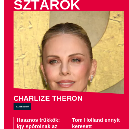
SZTÁROK
CHARLIZE THERON
színésznő
Hasznos trükkök:
Tom Holland ennyit
így spórolnak az
keresett