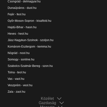
Csongrád - delmagyar.hu
Dunaújváros - duol.hu
Fejér - feol.hu
Győr-Moson-Sopron - kisalfold.hu
Hajdú-Bihar - haon.hu
Heves - heol.hu
Jász-Nagykun-Szolnok - szoljon.hu
Komárom-Esztergom - kemma.hu
Nógrád - nool.hu
Somogy - sonline.hu
Szabolcs-Szatmár-Bereg - szon.hu
Tolna - teol.hu
Vas - vaol.hu
Veszprém - veol.hu
Zala - zaol.hu
Közélet
Gazdaság