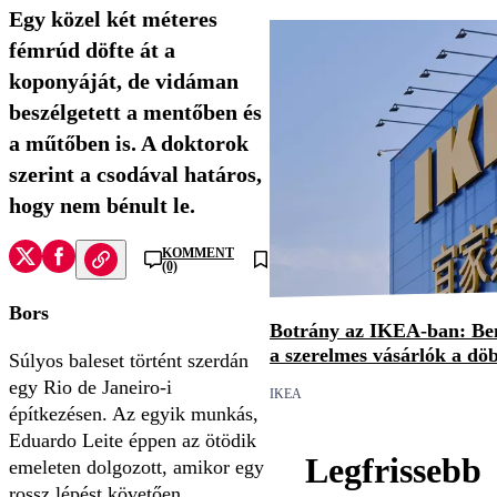
Egy közel két méteres
fémrúd döfte át a
koponyáját, de vidáman
beszélgetett a mentőben és
a műtőben is. A doktorok
szerint a csodával határos,
hogy nem bénult le.
KOMMENT
(0)
Bors
Botrány az IKEA-ban: Be
a szerelmes vásárlók a döb
Súlyos baleset történt szerdán
egy Rio de Janeiro-i
IKEA
építkezésen. Az egyik munkás,
Eduardo Leite éppen az ötödik
Legfrissebb
emeleten dolgozott, amikor egy
rossz lépést követően