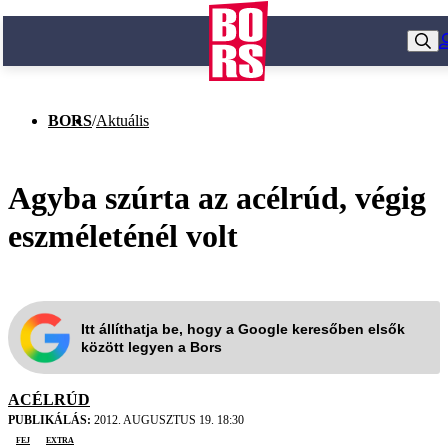
BORS
/
Aktuális
Agyba szúrta az acélrúd, végig
eszméleténél volt
Itt állíthatja be, hogy a Google keresőben elsők
között legyen a Bors
ACÉLRÚD
PUBLIKÁLÁS:
2012. AUGUSZTUS 19. 18:30
fej
extra