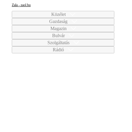
Zala - zaol.hu
Közélet
Gazdaság
Magazin
Bulvár
Szolgáltatás
Rádió