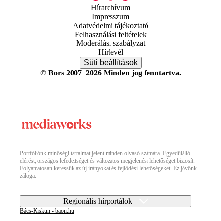
Hírarchívum
Impresszum
Adatvédelmi tájékoztató
Felhasználási feltételek
Moderálási szabályzat
Hírlevél
Süti beállítások
© Bors 2007–2026 Minden jog fenntartva.
Portfóliónk minőségi tartalmat jelent minden olvasó számára. Egyedülálló
elérést, országos lefedettséget és változatos megjelenési lehetőséget biztosít.
Folyamatosan keressük az új irányokat és fejlődési lehetőségeket. Ez jövőnk
záloga.
Regionális hírportálok
Bács-Kiskun - baon.hu