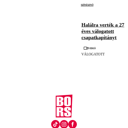
színésznő
Halálra verték a 27
éves válogatott
csapatkapitányt
Videó
VÁLOGATOTT