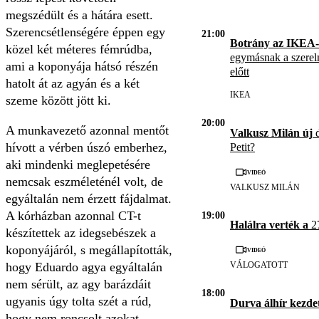
megszédült és a hátára esett.
Szerencsétlenségére éppen egy
21:00
Botrány az IKEA-
közel két méteres fémrúdba,
egymásnak a szerel
ami a koponyája hátsó részén
előtt
hatolt át az agyán és a két
IKEA
szeme között jött ki.
20:00
A munkavezető azonnal mentőt
Valkusz Milán új
d
hívott a vérben úszó emberhez,
Petit?
aki mindenki meglepetésére
Videó
nemcsak eszméleténél volt, de
VALKUSZ MILÁN
egyáltalán nem érzett fájdalmat.
A kórházban azonnal CT-t
19:00
Halálra verték a
27
készítettek az idegsebészek a
koponyájáról, s megállapították,
Videó
hogy Eduardo agya egyáltalán
VÁLOGATOTT
nem sérült, az agy barázdáit
18:00
ugyanis úgy tolta szét a rúd,
Durva álhír kezde
hogy nem roncsolt azokat.