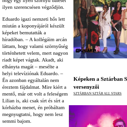
hogy egy ilyen szörnyű baleset
ilyen szerencsésen végződjön.
Eduardo igazi nemzeti hős lett
miután a koponyájáról készült
képeket bemutatták a
híradóban. – A kollégáim arcán
láttam, hogy valami szörnyűség
GALÉRIA
GALÉRIA
GALÉRIA
GALÉRIA
GALÉRIA
GALÉRIA
GALÉRIA
GALÉRIA
GALÉRIA
GALÉRIA
GALÉRIA
GALÉRIA
GALÉRIA
GALÉRIA
GALÉRIA
GALÉRIA
GALÉRIA
GALÉRIA
GALÉRIA
GALÉRIA
GALÉRIA
GALÉRIA
GALÉRIA
GALÉRIA
GALÉRIA
GALÉRIA
GALÉRIA
GALÉRIA
GALÉRIA
GALÉRIA
történhetett velem, mert nagyon
riadt képet vágtak. Akadt, aki
elhányta magát – mesélte a
helyi televíziónak Eduardo. –
Képeken a Sztárban S
Én azonban egyáltalán nem
versenyzői
éreztem fájdalmat. Mire kiért a
mentő, már ott volt a feleségem
SZTÁRBAN SZTÁR ALL STARS
Lilian is, aki csak sírt és sírt a
kórházba menet, én próbáltam
megnyugtatni, hogy nem lesz
semmi bajom.