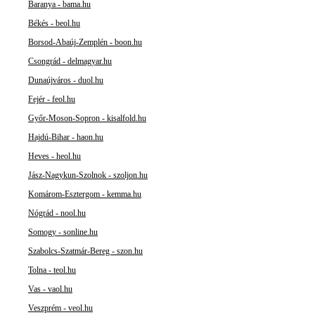
Baranya - bama.hu
Békés - beol.hu
Borsod-Abaúj-Zemplén - boon.hu
Csongrád - delmagyar.hu
Dunaújváros - duol.hu
Fejér - feol.hu
Győr-Moson-Sopron - kisalfold.hu
Hajdú-Bihar - haon.hu
Heves - heol.hu
Jász-Nagykun-Szolnok - szoljon.hu
Komárom-Esztergom - kemma.hu
Nógrád - nool.hu
Somogy - sonline.hu
Szabolcs-Szatmár-Bereg - szon.hu
Tolna - teol.hu
Vas - vaol.hu
Veszprém - veol.hu