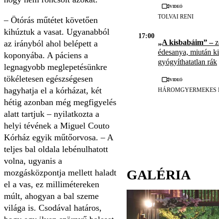
Videó
TOLVAI RENI
– Ötórás műtétet követően
kihúztuk a vasat. Ugyanabból
17:00
„A kisbabáim” –
z
az irányból ahol belépett a
édesanya, miután kid
koponyába. A páciens a
gyógyíthatatlan rák
legnagyobb meglepetésünkre
tökéletesen egészségesen
Videó
hagyhatja el a kórházat, két
HÁROMGYERMEKES 
hétig azonban még megfigyelés
alatt tartjuk – nyilatkozta a
helyi tévének a Miguel Couto
Kórház egyik műtőorvosa. – A
teljes bal oldala lebénulhatott
volna, ugyanis a
GALÉRIA
mozgásközpontja mellett haladt
el a vas, ez millimétereken
múlt, ahogyan a bal szeme
világa is. Csodával határos,