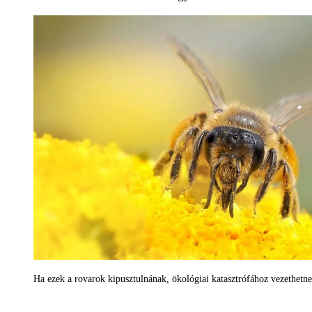
Ha ezek a rovarok kipusztulnának, ökológiai katasztrófához vezethetne