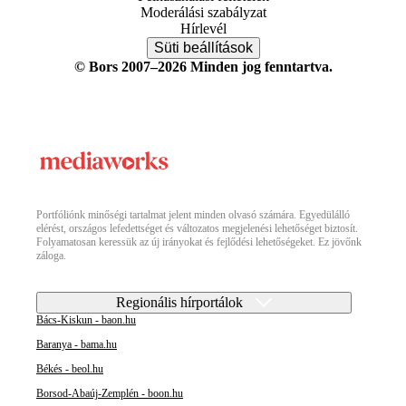
Moderálási szabályzat
Hírlevél
Süti beállítások
© Bors 2007–2026 Minden jog fenntartva.
Portfóliónk minőségi tartalmat jelent minden olvasó számára. Egyedülálló
elérést, országos lefedettséget és változatos megjelenési lehetőséget biztosít.
Folyamatosan keressük az új irányokat és fejlődési lehetőségeket. Ez jövőnk
záloga.
Regionális hírportálok
Bács-Kiskun - baon.hu
Baranya - bama.hu
Békés - beol.hu
Borsod-Abaúj-Zemplén - boon.hu