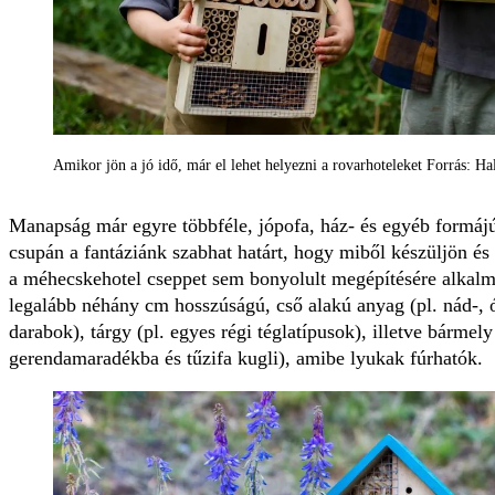
Amikor jön a jó idő, már el lehet helyezni a rovarhoteleket Forrás: Ha
Manapság már egyre többféle, jópofa, ház- és egyéb formájú 
csupán a fantáziánk szabhat határt, hogy miből készüljön é
a méhecskehotel cseppet sem bonyolult megépítésére alkal
legalább néhány cm hosszúságú, cső alakú anyag (pl. nád-, 
darabok), tárgy (pl. egyes régi téglatípusok), illetve bármely
gerendamaradékba és tűzifa kugli), amibe lyukak fúrhatók.