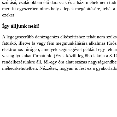
szúrású, családokban élő darazsak és a házi méhek nem tudn
mert itt egyszerűen nincs hely a lépek megépítésére, tehát
ezeket!
Így álljunk neki!
A legegyszerűbb darázsgarázs elkészítéshez tehát nem szüks
fatuskó, illetve fa vagy fém megmunkálására alkalmas fúrós
elektromos fúrógép, amelyek segítségével például egy feldar
vastag lyukakat fúrhatunk. (Ezek közül legtöbb lakója a 8-
rendelkezésünkre áll, fél-egy óra alatt százas nagyságrendbe
méhecskehotelben. Nézzétek, hogyan is fest ez a gyakorlatb