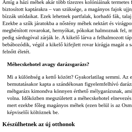
Amíg a házi méhek akár több tízezres kolóniáinak termetes 
biztosított kaptárakra – van szüksége, a magányos fajok uj
bízzák utódaikat. Ezek lehetnek partfalak, korhadó fák, talaj
Ezekbe a szűk járatokba a nőstény méhek nektárt és virágpor
megbénított rovarokat, hernyókat, pókokat halmoznak fel, maj
pedig sárdugóval zárják le. A kikelő lárva a felhalmozott tá
bebábozódik, végül a kikelő kifejlett rovar kirágja magát a
felnőtt életét.
Méhecskehotel avagy darázsgarázs?
Mi a különbség a kettő között? Gyakorlatilag semmi. Az es
bemutatásakor kapta a szándékosan figyelemfelhívó daráz
méhgarázs kimondva könnyen érthető mélygarázsnak, ami f
volna. Időközben megszületett a méhecskehotel elnevezés 
mert ezekbe főleg magányos méhek (ezen belül is az Os
képviselői költöznek be.
Készülhetnek az új otthonok