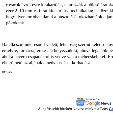
rovarok évről évre kitakarítják, tatarozzák a bölcsőjáratok
ezer 2–10 mm-es furat kitakarítása technikailag is közel ki
hogy ilyenkor óhatatlanul a pusztulását okozhatnánk a já
pókoknak.
Ha elkészültünk, esőtől védett, lehetőség szerint keleti-dél
erkélyre, tornácra, eresz alá helyezzük ki, ahova legalább n
ahol a beverő csapadéktól is védve van a méhecskehotel. Érd
elkerülhető az aljának a nedvesedése, korhadása.
ROVAR
A legfrissebb hírekért kövess minket a Bors
Go