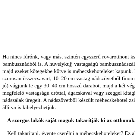
Ha nincs fúrónk, vagy más, szintén egyszerű rovarotthont ks
bambusznádból is. A hüvelykujj vastagságú bambusznádszál
majd ezeket kötegekbe kötve is méhecskehoteleket kapunk. 
szorosan összecsavart, 10–20 cm vastag nádszövetből finoma
jó) vágjunk le egy 30–40 cm hosszú darabot, majd a két vég
megfelelő vastagságú dróttal, ágacskával vagy szeggel kitág
nádszálak üregeit. A nádszövetből készült méhecskehotel zs
állítva is kihelyezhetjük.
A szorgos lakók saját maguk takarítják ki az otthonuk
Kell takarítani, évente cserélni a méhecskehoteleket? Ez 