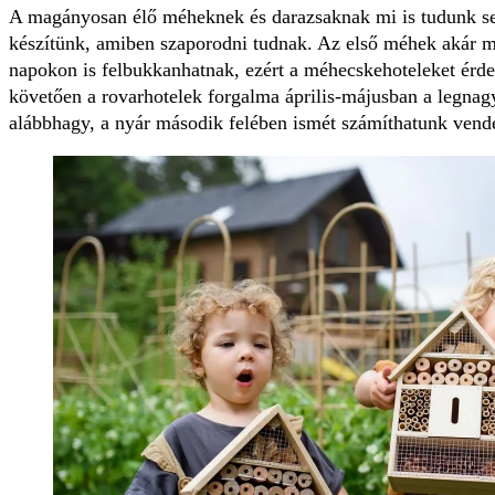
A magányosan élő méheknek és darazsaknak mi is tudunk seg
készítünk, amiben szaporodni tudnak. Az első méhek akár má
napokon is felbukkanhatnak, ezért a méhecskehoteleket érde
követően a rovarhotelek forgalma április-májusban a legnagy
alábbhagy, a nyár második felében ismét számíthatunk vend