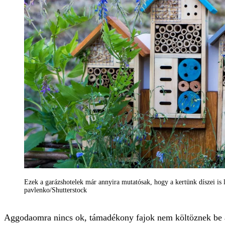
Ezek a garázshotelek már annyira mutatósak, hogy a kertünk díszei is
pavlenko/Shutterstock
Aggodaomra nincs ok, támadékony fajok nem költöznek be 