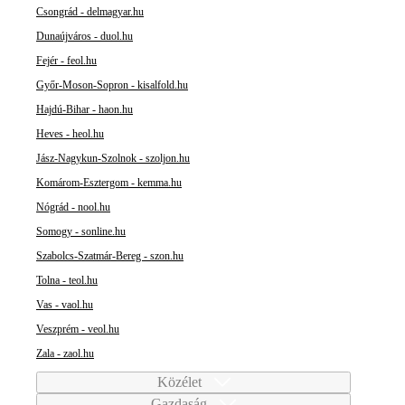
Csongrád - delmagyar.hu
Dunaújváros - duol.hu
Fejér - feol.hu
Győr-Moson-Sopron - kisalfold.hu
Hajdú-Bihar - haon.hu
Heves - heol.hu
Jász-Nagykun-Szolnok - szoljon.hu
Komárom-Esztergom - kemma.hu
Nógrád - nool.hu
Somogy - sonline.hu
Szabolcs-Szatmár-Bereg - szon.hu
Tolna - teol.hu
Vas - vaol.hu
Veszprém - veol.hu
Zala - zaol.hu
Közélet
Gazdaság