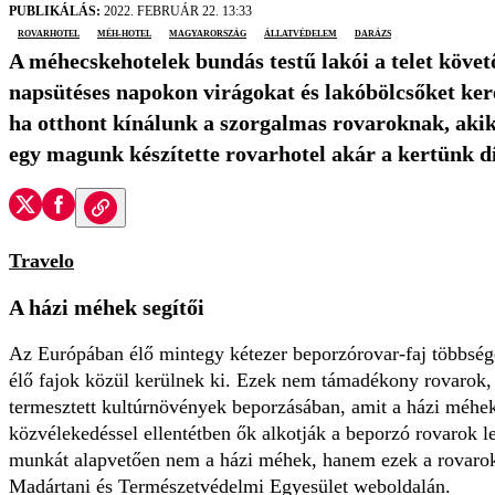
PUBLIKÁLÁS:
2022. FEBRUÁR 22. 13:33
rovarhotel
méh-hotel
Magyarország
állatvédelem
darázs
A méhecskehotelek bundás testű lakói a telet követ
napsütéses napokon virágokat és lakóbölcsőket kere
ha otthont kínálunk a szorgalmas rovaroknak, akik
egy magunk készítette rovarhotel akár a kertünk dí
Travelo
A házi méhek segítői
Az Európában élő mintegy kétezer beporzórovar-faj többség
élő fajok közül kerülnek ki. Ezek nem támadékony rovarok, 
termesztett kultúrnövények beporzásában, amit a házi méhe
közvélekedéssel ellentétben ők alkotják a beporzó rovarok le
munkát alapvetően nem a házi méhek, hanem ezek a rovarok
Madártani és Természetvédelmi Egyesület weboldalán.