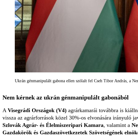
Ukrán génmanipulált gabona ellen szólalt fel Cseh Tibor András, a Ne
Nem kérnek az ukrán génmanipulált gabonából
A
Visegrádi Országok (V4)
agrárkamarái továbbra is kiálln
vissza az agrárforrások közel 30%-os elvonására irányuló jav
Szlovák Agrár- és Élelmiszeripari Kamara
, valamint a
Ne
Gazdakörök és Gazdaszövetkezetek Szövetségének elnök