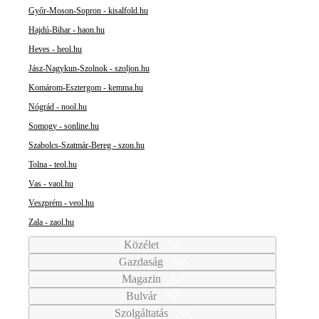
Győr-Moson-Sopron - kisalfold.hu
Hajdú-Bihar - haon.hu
Heves - heol.hu
Jász-Nagykun-Szolnok - szoljon.hu
Komárom-Esztergom - kemma.hu
Nógrád - nool.hu
Somogy - sonline.hu
Szabolcs-Szatmár-Bereg - szon.hu
Tolna - teol.hu
Vas - vaol.hu
Veszprém - veol.hu
Zala - zaol.hu
Közélet
Gazdaság
Magazin
Bulvár
Szolgáltatás