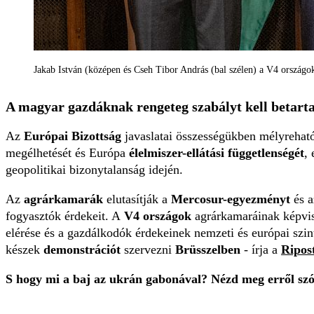
Jakab István (középen és Cseh Tibor András (bal szélen) a V4 országo
A magyar gazdáknak rengeteg szabályt kell betart
Az
Európai Bizottság
javaslatai összességükben mélyrehat
megélhetését és Európa
élelmiszer-ellátási függetlenségét
,
geopolitikai bizonytalanság idején.
Az
agrárkamarák
elutasítják a
Mercosur-egyezményt
és 
fogyasztók érdekeit. A
V4 országok
agrárkamaráinak képvis
elérése és a gazdálkodók érdekeinek nemzeti és európai sz
készek
demonstrációt
szervezni
Brüsszelben
- írja a
Ripos
S hogy mi a baj az ukrán gabonával? Nézd meg erről szó