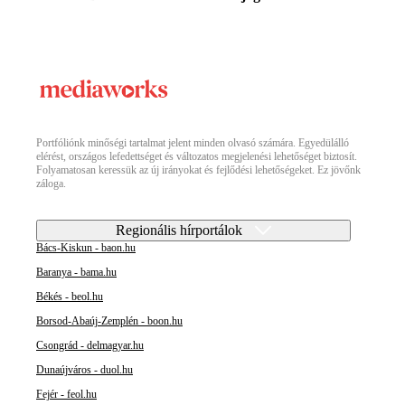
Portfóliónk minőségi tartalmat jelent minden olvasó számára. Egyedülálló
elérést, országos lefedettséget és változatos megjelenési lehetőséget biztosít.
Folyamatosan keressük az új irányokat és fejlődési lehetőségeket. Ez jövőnk
záloga.
Regionális hírportálok
Bács-Kiskun - baon.hu
Baranya - bama.hu
Békés - beol.hu
Borsod-Abaúj-Zemplén - boon.hu
Csongrád - delmagyar.hu
Dunaújváros - duol.hu
Fejér - feol.hu