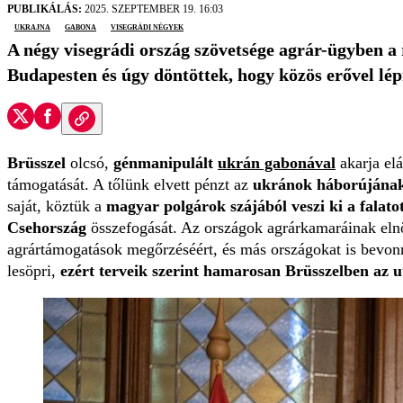
PUBLIKÁLÁS:
2025. SZEPTEMBER 19. 16:03
ukrajna
gabona
visegrádi négyek
A négy visegrádi ország szövetsége agrár-ügyben a
Budapesten és úgy döntöttek, hogy közös erővel lép
Brüsszel
olcsó,
génmanipulált
ukrán gabonával
akarja elá
támogatását. A tőlünk elvett pénzt az
ukránok háborújának
saját, köztük a
magyar polgárok szájából veszi ki a falato
Csehország
összefogását. Az országok agrárkamaráinak elnök
agrártámogatások megőrzéséért, és más országokat is bevonna
lesöpri,
ezért terveik szerint hamarosan Brüsszelben az 