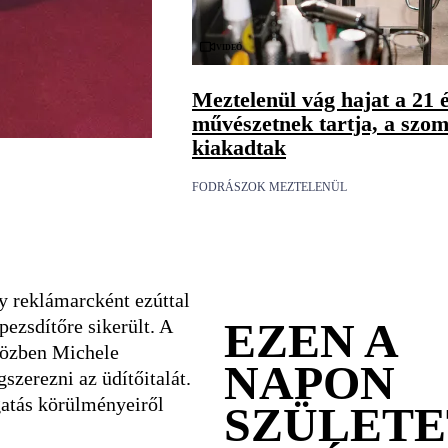
Videó
Meztelenül vág hajat a 21 
művészetnek tartja, a szom
kiakadtak
FODRÁSZOK MEZTELENÜL
reklámarcként ezúttal
EZEN A
pezsdítőre sikerült. A
közben Michele
NAPON
szerezni az üdítőitalát.
gatás körülményeiről
SZÜLETE