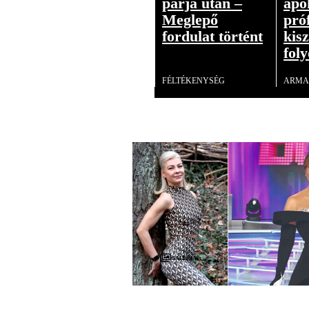
párja után –
apo
Meglepő
pró
fordulat történt
kis
foly
Videó
FÉLTÉKENYSÉG
ARMA
Galéria