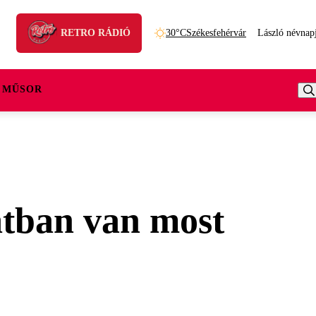
RETRO RÁDIÓ
30°C
Székesfehérvár
László névnap
 MŰSOR
atban van most