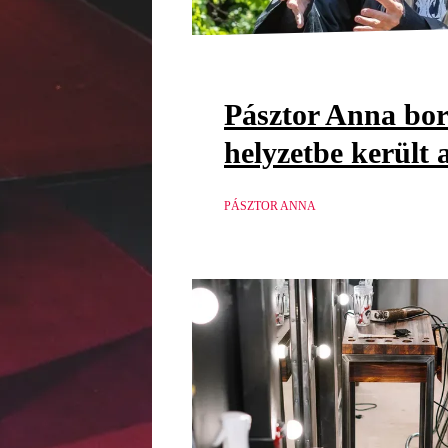
Pásztor Anna bor
helyzetbe került 
PÁSZTOR ANNA