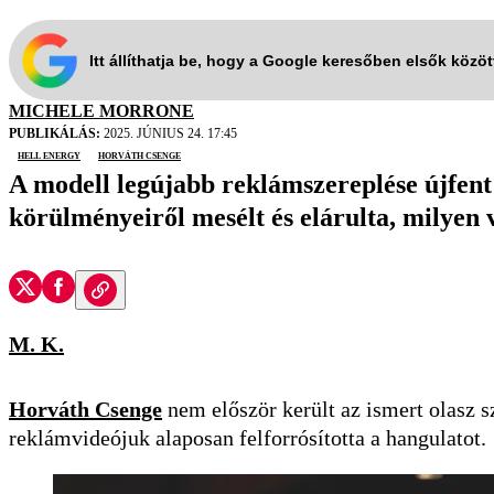
Itt állíthatja be, hogy a Google keresőben elsők közö
MICHELE MORRONE
PUBLIKÁLÁS:
2025. JÚNIUS 24. 17:45
Hell Energy
Horváth Csenge
A modell legújabb reklámszereplése újfent
körülményeiről mesélt és elárulta, milye
M. K.
Horváth Csenge
nem először került az ismert olasz 
reklámvideójuk alaposan felforrósította a hangulatot.