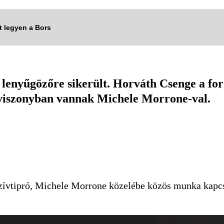
tt legyen a Bors
 lenyűgözőre sikerült. Horváth Csenge a for
n viszonyban vannak Michele Morrone-val.
szívtipró, Michele Morrone közelébe közös munka kapc