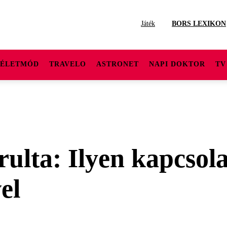
Játék
BORS LEXIKON
ÉLETMÓD
TRAVELO
ASTRONET
NAPI DOKTOR
TV
rulta: Ilyen kapcsol
el