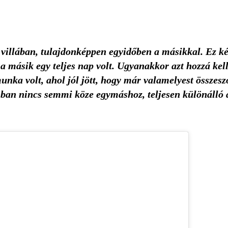
villában, tulajdonképpen egyidőben a másikkal. Ez kés
 a másik egy teljes nap volt. Ugyanakkor azt hozzá kel
munka volt, ahol jól jött, hogy már valamelyest összes
an nincs semmi köze egymáshoz, teljesen különálló a 