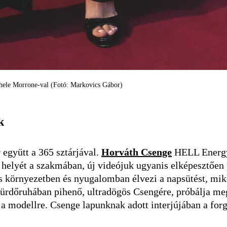
hele Morrone-val (Fotó: Markovics Gábor)
k
együtt a 365 sztárjával.
Horváth Csenge
HELL Energy 
a helyét a szakmában, új videójuk ugyanis elképesztően 
s környezetben és nyugalomban élvezi a napsütést, mi
ürdőruhában pihenő, ultradögös Csengére, próbálja meg
modellre. Csenge lapunknak adott interjújában a for