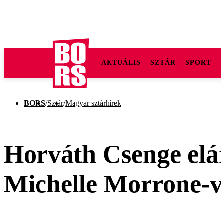
AKTUÁLIS
SZTÁR
SPORT
BORS
/
Sztár
/
Magyar sztárhírek
Horváth Csenge elá
Michelle Morrone-v