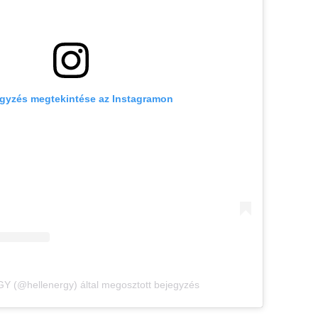
egyzés megtekintése az Instagramon
 (@hellenergy) által megosztott bejegyzés