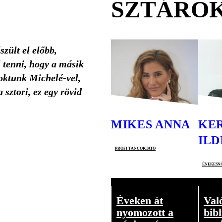
SZTÁRO
zült el előbb,
l tenni, hogy a másik
zoktunk Michelé-vel,
sztori, ez egy rövid
MIKES ANNA
KE
ILD
profi táncoktató
énekesn
Éveken át
Val
nyomozott a
bibl