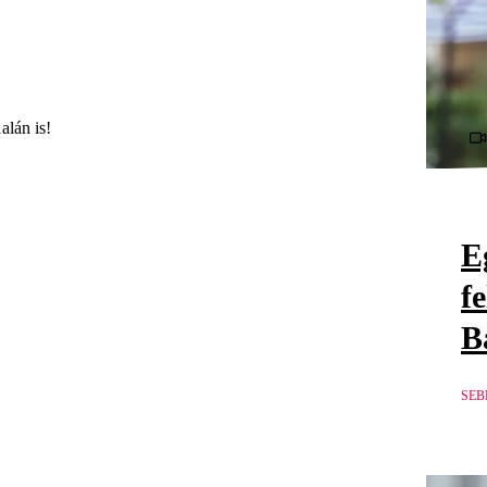
alán is!
E
f
B
SEB