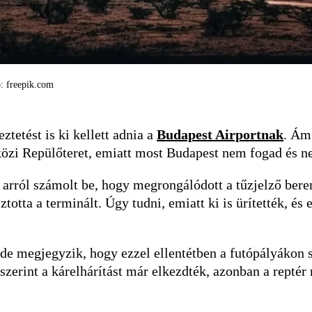
ó: freepik.com
tetést is ki kellett adnia a
Budapest Airportnak
. Ám
özi Repülőteret, emiatt most Budapest nem fogad és nem
 arról számolt be, hogy megrongálódott a tűzjelző beren
ztotta a terminált. Úgy tudni, emiatt ki is ürítették, é
, de megjegyzik, hogy ezzel ellentétben a futópályákon
zerint a kárelhárítást már elkezdték, azonban a reptér 