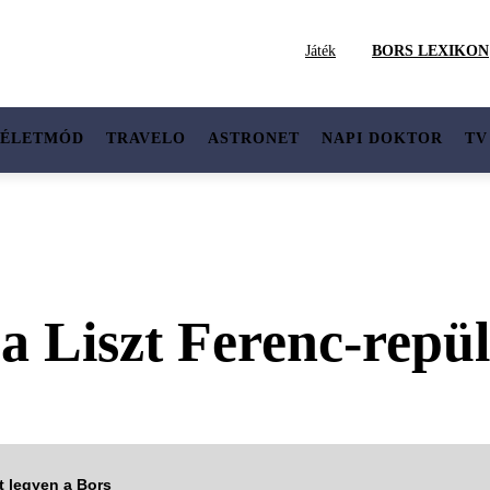
Játék
BORS LEXIKON
ÉLETMÓD
TRAVELO
ASTRONET
NAPI DOKTOR
TV
 a Liszt Ferenc-repül
tt legyen a Bors