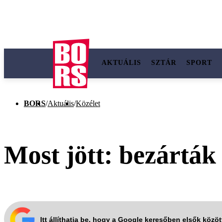
AKTUÁLIS
SZTÁR
SPORT
BORS
/
Aktuális
/
Közélet
Most jött: bezárták
Itt állíthatja be, hogy a Google keresőben elsők közö