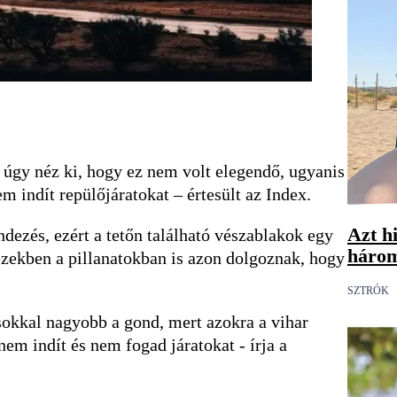
 úgy néz ki, hogy ez nem volt elegendő, ugyanis
 indít repülőjáratokat – értesült az Index.
Azt hi
dezés, ezért a tetőn található vészablakok egy
három
s ezekben a pillanatokban is azon dolgoznak, hogy
SZTRÓK
 sokkal nagyobb a gond, mert azokra a vihar
nem indít és nem fogad járatokat - írja a