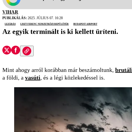
VIHAR
PUBLIKÁLÁS:
2025. JÚLIUS 07. 16:28
lezárás
Liszt Ferenc nemzetközi repülőtér
Budapest Airport
Az egyik terminált is ki kellett üríteni.
Mint ahogy arról korábban már beszámoltunk,
brutál
a földi, a
vasúti
, és a légi közlekedéssel is.