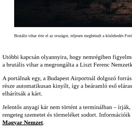
Brutális vihar érte el az országot, teljesen megbénult a közlekedés Fot
Utóbbi kapcsán olyannyira, hogy nemrégiben figyelmez
a brutális vihar a megrongálta a Liszt Ferenc Nemzetk
A portálnak egy, a Budapest Airportnál dolgozó forrás
része automatikusan kinyílt, így a beáramló eső eláras
elhárítsák a kárt.
Jelentős anyagi kár nem történt a terminálban – írják
rengeteg szemetet és törmeléket sodort. Információik s
Magyar Nemzet
.