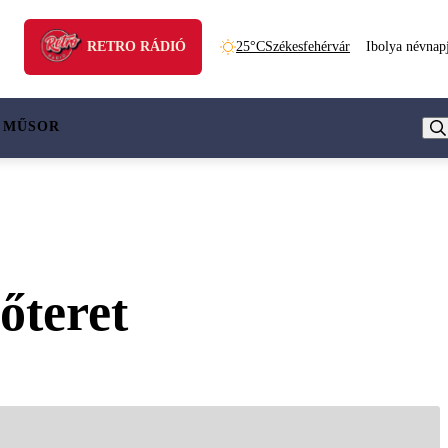
RETRO RÁDIÓ
25°C
Székesfehérvár
Ibolya névnap
 MŰSOR
őteret