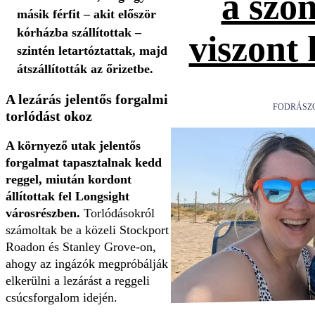
a szo
másik férfit – akit először
kórházba szállítottak –
viszont
szintén letartóztattak, majd
átszállították az őrizetbe.
A lezárás jelentős forgalmi
FODRÁSZ
torlódást okoz
A környező utak jelentős
forgalmat tapasztalnak kedd
reggel, miután kordont
állítottak fel Longsight
városrészben.
Torlódásokról
számoltak be a közeli Stockport
Roadon és Stanley Grove-on,
ahogy az ingázók megpróbálják
elkerülni a lezárást a reggeli
csúcsforgalom idején.