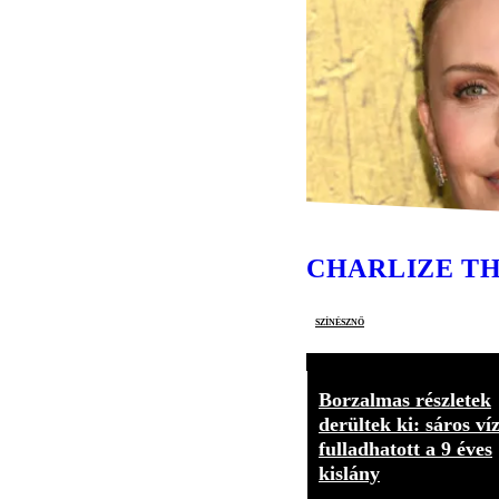
CHARLIZE T
színésznő
Borzalmas részletek
derültek ki: sáros ví
fulladhatott a 9 éves
kislány