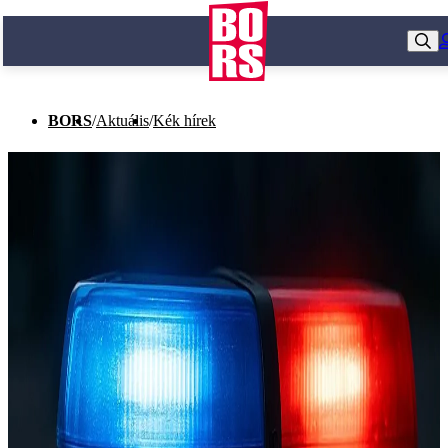
BORS
/
Aktuális
/
Kék hírek