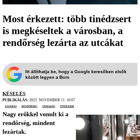
Most érkezett: több tinédzsert
is megkéseltek a városban, a
rendőrség lezárta az utcákat
Itt állíthatja be, hogy a Google keresőben elsők
között legyen a Bors
KÉSELÉS
PUBLIKÁLÁS:
2025. NOVEMBER 11. 10:07
lezárás
rendőrség
támadás
tinédzser
Nagy erőkkel vonult ki a
rendőrség, mindent
lezártak.