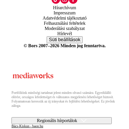
Hírarchívum
Impresszum
Adatvédelmi tájékoztató
Felhasználási feltételek
Moderálási szabályzat
Hírlevél
Süti beállítások
© Bors 2007–2026 Minden jog fenntartva.
Portfóliónk minőségi tartalmat jelent minden olvasó számára. Egyedülálló
elérést, országos lefedettséget és változatos megjelenési lehetőséget biztosít.
Folyamatosan keressük az új irányokat és fejlődési lehetőségeket. Ez jövőnk
záloga.
Regionális hírportálok
Bács-Kiskun - baon.hu