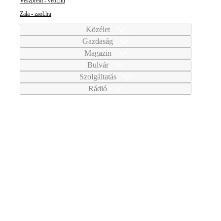
Veszprém - veol.hu
Zala - zaol.hu
Közélet
Gazdaság
Magazin
Bulvár
Szolgáltatás
Rádió