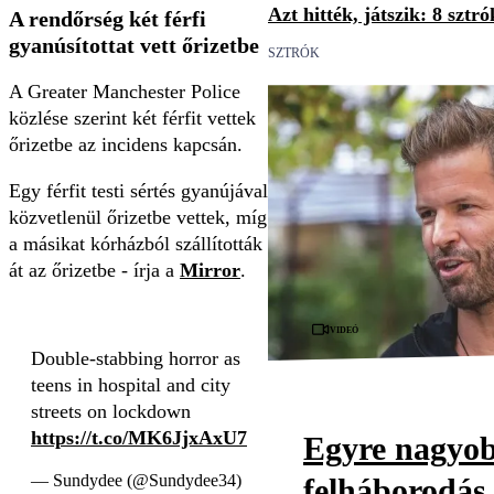
Azt hitték, játszik: 8 sztr
A rendőrség két férfi
gyanúsítottat vett őrizetbe
SZTRÓK
A Greater Manchester Police
közlése szerint két férfit vettek
őrizetbe az incidens kapcsán.
Egy férfit testi sértés gyanújával
közvetlenül őrizetbe vettek, míg
a másikat kórházból szállították
át az őrizetbe - írja a
Mirror
.
Videó
Double-stabbing horror as
teens in hospital and city
streets on lockdown
https://t.co/MK6JjxAxU7
Egyre nagyo
— Sundydee (@Sundydee34)
felháborodás