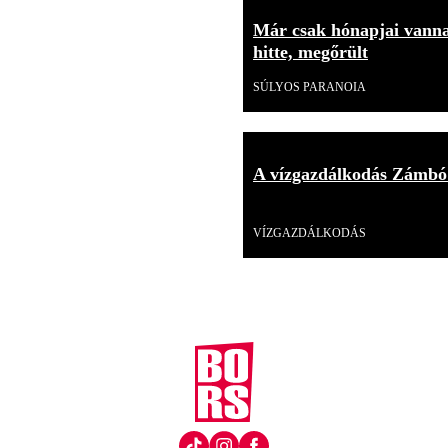
Már csak hónapjai vannak
hitte, megőrült
SÚLYOS PARANOIA
A vízgazdálkodás Zámbó
Videó
VÍZGAZDÁLKODÁS