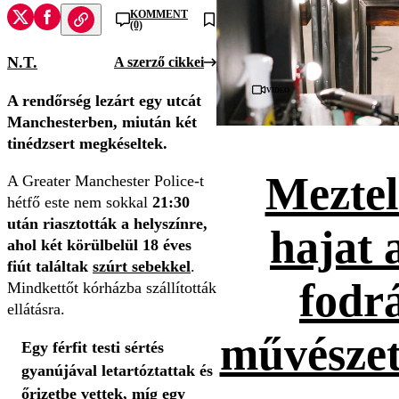
KOMMENT
(0)
N.T.
A szerző cikkei
Videó
A rendőrség lezárt egy utcát
Manchesterben, miután két
tinédzsert megkéseltek.
Meztel
A Greater Manchester Police-t
hétfő este nem sokkal
21:30
után riasztották a helyszínre,
hajat 
ahol két körülbelül 18 éves
fiút találtak
szúrt sebekkel
.
fodr
Mindkettőt kórházba szállították
ellátásra.
művészet
Egy férfit testi sértés
gyanújával letartóztattak és
őrizetbe vettek, míg egy