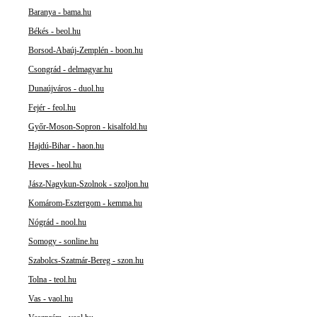
Baranya - bama.hu
Békés - beol.hu
Borsod-Abaúj-Zemplén - boon.hu
Csongrád - delmagyar.hu
Dunaújváros - duol.hu
Fejér - feol.hu
Győr-Moson-Sopron - kisalfold.hu
Hajdú-Bihar - haon.hu
Heves - heol.hu
Jász-Nagykun-Szolnok - szoljon.hu
Komárom-Esztergom - kemma.hu
Nógrád - nool.hu
Somogy - sonline.hu
Szabolcs-Szatmár-Bereg - szon.hu
Tolna - teol.hu
Vas - vaol.hu