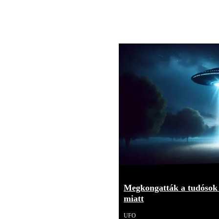
Megkongatták a tudósok 
miatt
UFO