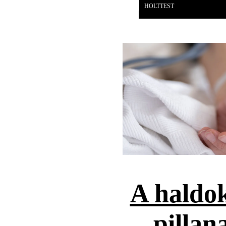
HOLTTEST
A haldok
pillan