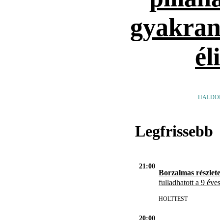
gyakran
él
HALDO
Legfrissebb
21:00
Borzalmas részlet
fulladhatott a 9 éve
HOLTTEST
20:00