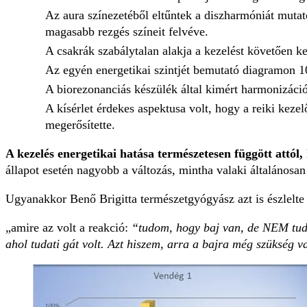
Az aura színezetéből eltűntek a diszharmóniát mutató
magasabb rezgés színeit felvéve.
A csakrák szabálytalan alakja a kezelést követően ke
Az egyén energetikai szintjét bemutató diagramon 1
A biorezonanciás készülék által kimért harmonizáció
A kísérlet érdekes aspektusa volt, hogy a reiki keze
megerősítette.
A kezelés energetikai hatása természetesen függött attól,
állapot esetén nagyobb a változás, mintha valaki általánosan 
Ugyanakkor Benő Brigitta természetgyógyász azt is észlelte
„amire az volt a reakció:
“tudom, hogy baj van, de NEM tudok
ahol tudati gát volt. Azt hiszem, arra a bajra még szükség 