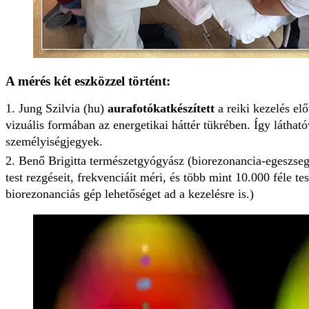
A mérés két eszközzel történt:
Jung Szilvia (hu)
aurafotókat
készített
a reiki kezelés előt
vizuális formában az energetikai háttér tükrében. Így látható
személyiségjegyek.
Benő Brigitta természetgyógyász (biorezonancia-egeszseg
test rezgéseit, frekvenciáit méri, és több mint 10.000 féle t
biorezonanciás gép lehetőséget ad a kezelésre is.)