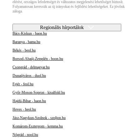
elérést, országos lefedettséget és változatos megjelenési lehetőséget biztosít.
Folyamatosan keressük az új irányokat és fejlődési lehetőségeket. Ez jövőnk
záloga.
Regionális hírportálok
Bács-Kiskun - baon.hu
Baranya - bama.hu
Békés - beol.hu
Borsod-Abaúj-Zemplén - boon.hu
Csongrád - delmagyar.hu
Dunaújváros - duol.hu
Fejér - feol.hu
Győr-Moson-Sopron - kisalfold.hu
Hajdú-Bihar - haon.hu
Heves - heol.hu
Jász-Nagykun-Szolnok - szoljon.hu
Komárom-Esztergom - kemma.hu
Nógrád - nool.hu