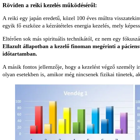
Röviden a reiki kezelés működéséről:
A reiki egy japán eredetű, közel 100 éves múltra visszateki
egyik fő eszköze a kézrátételes energia kezelés, mely képessé
Eltérően sok más spirituális technikától, ez nem egy fókusz
Ellazult állapotban a kezelő finoman megérinti a pácienst
időtartamban.
A másik fontos jellemzője, hogy a kezelést végző személy int
olyan esetekben is, amikor még nincsenek fizikai tünetek, ak