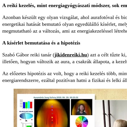
A reiki kezelés, mint energiagyógyászati módszer, sok em
Azonban készült egy olyan vizsgálat, ahol aurafotóval és bio
energetikai hatását bemutató olyan egyedülálló kísérlet, m
megmutatható az a változás, ami az energiakezeléssel létre
A kísérlet bemutatása és a hipotézis
Szabó Gábor reiki tanár (
jikidenreiki.hu
) azt a célt tűzte 
illetően, hogyan változik az aura, a csakrák állapota, a kezel
Az előzetes hipotézis az volt, hogy a reiki kezelés több, mi
energiarendszerre, ezáltal pozitívan hatni a fizikai és lelki ál