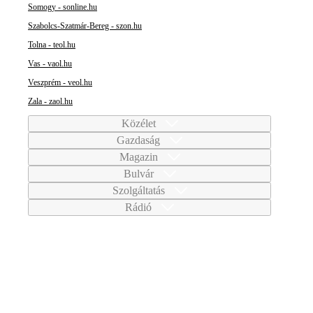
Somogy - sonline.hu
Szabolcs-Szatmár-Bereg - szon.hu
Tolna - teol.hu
Vas - vaol.hu
Veszprém - veol.hu
Zala - zaol.hu
Közélet
Gazdaság
Magazin
Bulvár
Szolgáltatás
Rádió