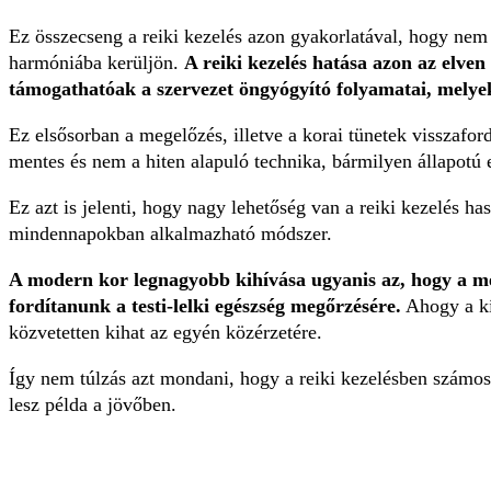
Ez összecseng a reiki kezelés azon gyakorlatával, hogy nem e
harmóniába kerüljön.
A reiki kezelés hatása azon az elven
támogathatóak a szervezet öngyógyító folyamatai, melyek 
Ez elsősorban a megelőzés, illetve a korai tünetek visszafo
mentes és nem a hiten alapuló technika, bármilyen állapotú 
Ez azt is jelenti, hogy nagy lehetőség van a reiki kezelés 
mindennapokban alkalmazható módszer.
A modern kor legnagyobb kihívása ugyanis az, hogy a me
fordítanunk a testi-lelki egészség megőrzésére.
Ahogy a kís
közvetetten kihat az egyén közérzetére.
Így nem túlzás azt mondani, hogy a reiki kezelésben számos 
lesz példa a jövőben.