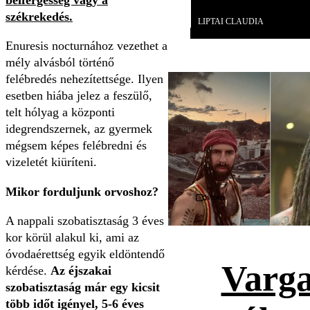
bélférgesség vagy a
Galéria
székrekedés.
LIPTAI CLAUDIA
Enuresis nocturnához vezethet a
mély alvásból történő
felébredés nehezítettsége. Ilyen
esetben hiába jelez a feszülő,
telt hólyag a központi
idegrendszernek, az gyermek
mégsem képes felébredni és
vizeletét kiüríteni.
Mikor forduljunk orvoshoz?
Videó
A nappali szobatisztaság 3 éves
kor körül alakul ki, ami az
óvodaérettség egyik eldöntendő
Varga
kérdése.
Az éjszakai
szobatisztaság már egy kicsit
több időt igényel, 5-6 éves