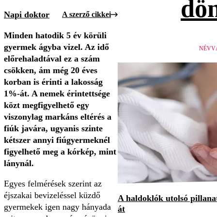
dön
Napi doktor
A szerző cikkei
Minden hatodik 5 év körüli
gyermek ágyba vizel. Az idő
NÉVV
előrehaladtával ez a szám
csökken, ám még 20 éves
korban is érinti a lakosság
1%-át. A nemek érintettsége
közt megfigyelhető egy
viszonylag markáns eltérés a
fiúk javára, ugyanis szinte
kétszer annyi fiúgyermeknél
figyelhető meg a kórkép, mint
lánynál.
Egyes felmérések szerint az
éjszakai bevizeléssel küzdő
A haldoklók utolsó pillan
gyermekek igen nagy hányada
át