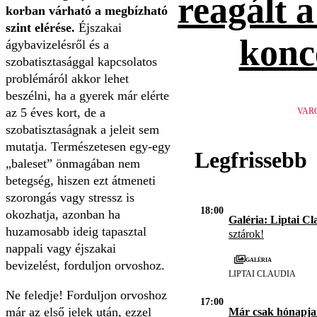
reagált 
korban várható a megbízható
szint elérése.
Éjszakai
konc
ágybavizelésről és a
szobatisztasággal kapcsolatos
problémáról akkor lehet
beszélni, ha a gyerek már elérte
az 5 éves kort, de a
VAR
szobatisztaságnak a jeleit sem
mutatja. Természetesen egy-egy
Legfrissebb
„baleset” önmagában nem
betegség, hiszen ezt átmeneti
szorongás vagy stressz is
18:00
okozhatja, azonban ha
Galéria: Liptai Cl
huzamosabb ideig tapasztal
sztárok!
nappali vagy éjszakai
Galéria
bevizelést, forduljon orvoshoz.
LIPTAI CLAUDIA
Ne feledje! Forduljon orvoshoz
17:00
már az első jelek után, ezzel
Már csak hónapja