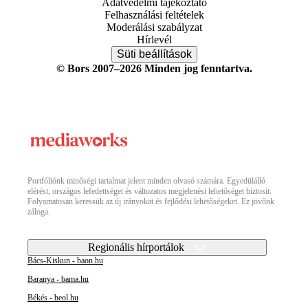
Adatvédelmi tájékoztató
Felhasználási feltételek
Moderálási szabályzat
Hírlevél
Süti beállítások
© Bors 2007–2026 Minden jog fenntartva.
Portfóliónk minőségi tartalmat jelent minden olvasó számára. Egyedülálló
elérést, országos lefedettséget és változatos megjelenési lehetőséget biztosít.
Folyamatosan keressük az új irányokat és fejlődési lehetőségeket. Ez jövőnk
záloga.
Regionális hírportálok
Bács-Kiskun - baon.hu
Baranya - bama.hu
Békés - beol.hu