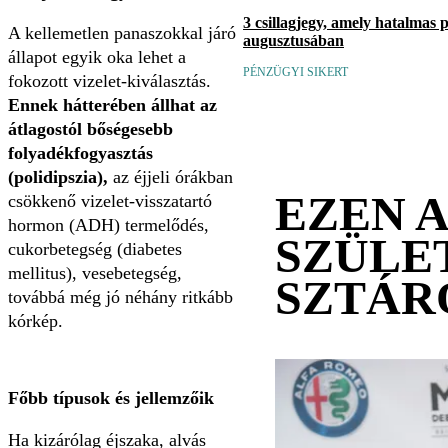
3 csillagjegy, amely hatalmas 
A kellemetlen panaszokkal járó
augusztusában
állapot egyik oka lehet a
PÉNZÜGYI SIKERT
fokozott vizelet-kiválasztás.
Ennek hátterében állhat az
átlagostól bőségesebb
folyadékfogyasztás
(polidipszia),
az éjjeli órákban
EZEN 
csökkenő vizelet-visszatartó
hormon (ADH) termelődés,
SZÜLE
cukorbetegség (diabetes
mellitus), vesebetegség,
SZTÁR
továbbá még jó néhány ritkább
kórkép.
Főbb típusok és jellemzőik
Ha kizárólag éjszaka, alvás