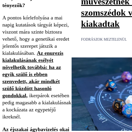
művészetnek t
tényezők?
szomszédok v
A pontos kórlefolyása a mai
kiakadtak
napig kutatások tárgyát képezi,
viszont mára szinte biztosra
vehető, hogy a genetikai eredet
FODRÁSZOK MEZTELENÜL
jelentős szerepet játszik a
kialakulásában.
Az enurezis
kialakulásának esélyét
növelhetik továbbá: ha az
egyik szülő is ebben
szenvedett, akár mindkét
szülő küzdött hasonló
gondokkal,
ikerpárok esetében
pedig magasabb a kialakulásnak
a kockázata az egypetéjű
ikreknél.
Az éjszakai ágybavizelés okai