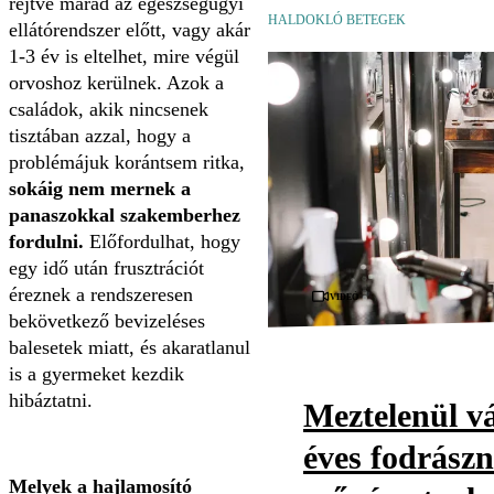
rejtve marad az egészségügyi
HALDOKLÓ BETEGEK
ellátórendszer előtt, vagy akár
1-3 év is eltelhet, mire végül
orvoshoz kerülnek. Azok a
családok, akik nincsenek
tisztában azzal, hogy a
problémájuk korántsem ritka,
sokáig nem mernek a
panaszokkal szakemberhez
fordulni.
Előfordulhat, hogy
egy idő után frusztrációt
éreznek a rendszeresen
Videó
bekövetkező bevizeléses
balesetek miatt, és akaratlanul
is a gyermeket kezdik
hibáztatni.
Meztelenül vá
éves fodrászn
Melyek a hajlamosító