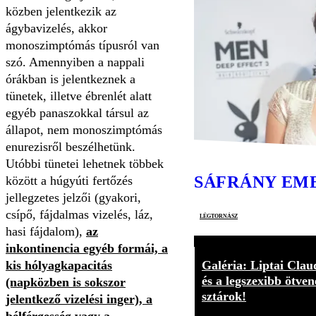
közben jelentkezik az
ágybavizelés, akkor
monoszimptómás típusról van
szó. Amennyiben a nappali
órákban is jelentkeznek a
tünetek, illetve ébrenlét alatt
egyéb panaszokkal társul az
állapot, nem monoszimptómás
enurezisről beszélhetünk.
Utóbbi tünetei lehetnek többek
SÁFRÁNY EM
között a húgyúti fertőzés
jellegzetes jelzői (gyakori,
csípő, fájdalmas vizelés, láz,
légtornász
hasi fájdalom),
az
inkontinencia egyéb formái, a
Galéria: Liptai Clau
kis hólyagkapacitás
és a legszexibb ötven
(napközben is sokszor
sztárok!
jelentkező vizelési inger), a