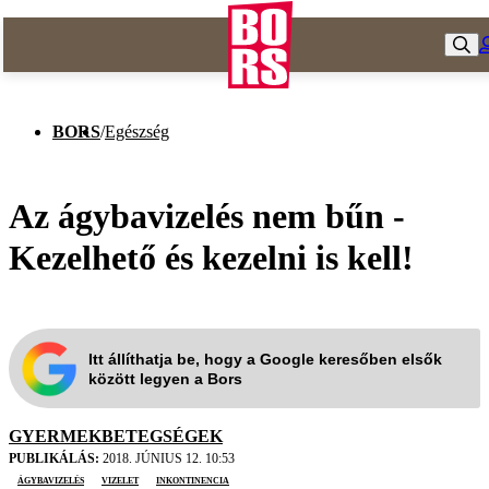
BORS
/
Egészség
Az ágybavizelés nem bűn -
Kezelhető és kezelni is kell!
Itt állíthatja be, hogy a Google keresőben elsők
között legyen a Bors
GYERMEKBETEGSÉGEK
PUBLIKÁLÁS:
2018. JÚNIUS 12. 10:53
ágybavizelés
vizelet
inkontinencia