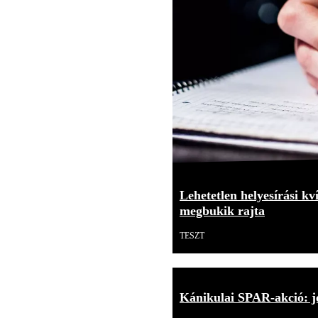
Lehetetlen helyesírási kv
megbukik rajta
TESZT
Kánikulai SPAR-akció: j