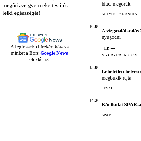
hitte, megőrült
megőrizve gyermeke testi és
lelki egészségét!
SÚLYOS PARANOIA
16:00
A vízgazdálkodás
nyugodni
A legfrissebb hírekért kövess
Videó
minket a Bors
Google News
VÍZGAZDÁLKODÁS
oldalán is!
15:00
Lehetetlen helyesír
megbukik rajta
TESZT
14:20
Kánikulai SPAR-a
SPAR