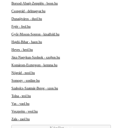
Borsod-Abaúj-Zemplén - boon.hu
Csongrád - delmagyar.hu
Dunaújváros - duol.hu
Fejér - feol.hu
Győr-Moson-Sopron - kisalfold.hu
Hajdú-Bihar - haon.hu
Heves - heol.hu
Jász-Nagykun-Szolnok - szoljon.hu
Komárom-Esztergom - kemma.hu
Nógrád - nool.hu
Somogy - sonline.hu
Szabolcs-Szatmár-Bereg - szon.hu
Tolna - teol.hu
Vas - vaol.hu
Veszprém - veol.hu
Zala - zaol.hu