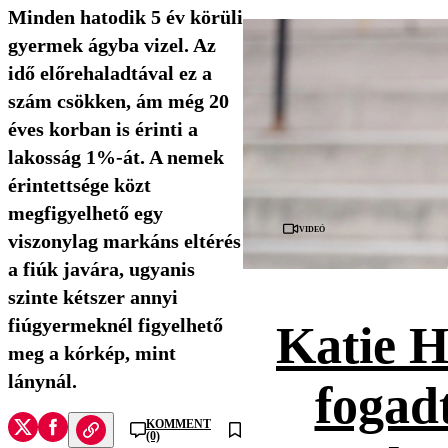
Minden hatodik 5 év körüli
gyermek ágyba vizel. Az
idő előrehaladtával ez a
szám csökken, ám még 20
éves korban is érinti a
lakosság 1%-át. A nemek
érintettsége közt
megfigyelhető egy
Videó
viszonylag markáns eltérés
a fiúk javára, ugyanis
szinte kétszer annyi
fiúgyermeknél figyelhető
Katie H
meg a kórkép, mint
lánynál.
fogad
KOMMENT
(0)