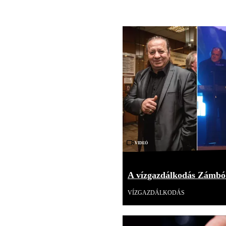
Videó
A vízgazdálkodás Zámbó
VÍZGAZDÁLKODÁS