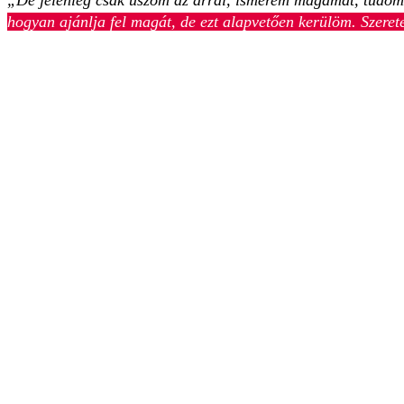
hogyan ajánlja fel magát, de ezt alapvetően kerülöm. Szeret