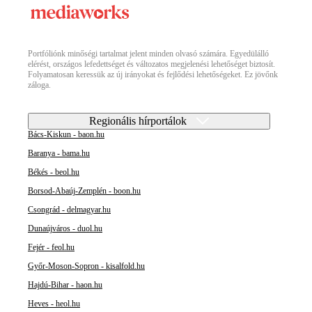
Portfóliónk minőségi tartalmat jelent minden olvasó számára. Egyedülálló
elérést, országos lefedettséget és változatos megjelenési lehetőséget biztosít.
Folyamatosan keressük az új irányokat és fejlődési lehetőségeket. Ez jövőnk
záloga.
Regionális hírportálok
Bács-Kiskun - baon.hu
Baranya - bama.hu
Békés - beol.hu
Borsod-Abaúj-Zemplén - boon.hu
Csongrád - delmagyar.hu
Dunaújváros - duol.hu
Fejér - feol.hu
Győr-Moson-Sopron - kisalfold.hu
Hajdú-Bihar - haon.hu
Heves - heol.hu