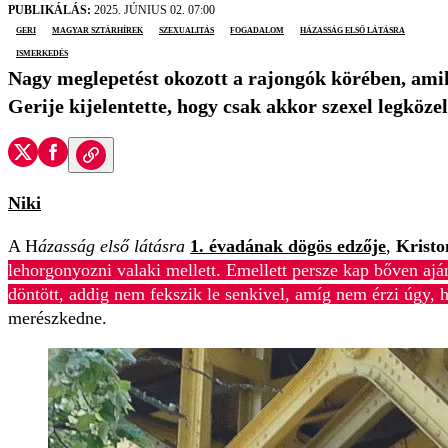
PUBLIKÁLÁS:
2025. JÚNIUS 02. 07:00
Geri
magyar sztárhírek
szexualitás
fogadalom
Házasság első látásra
ismerkedés
Nagy meglepetést okozott a rajongók körében, amiko
Gerije kijelentette, hogy csak akkor szexel legközel
Niki
A H
ázasság első látásra
1. évadának dögös edzője
,
Kristo
lehorgonyozni valaki mellett. Emellett persze kap bőven ajá
döntött, addig nem fekszik le senkivel, amíg nem érzi úgy, ho
merészkedne.