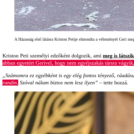
A Házasság első látásra Kriston Petije elmondta a véleményét Geri m
Kriston Peti személyi edzőként dolgozik, ami
meg is látszi
abban egyetért Gerivel, hogy nem egyéjszakás társra vágyik
„Számomra ez egyébként is egy elég fontos tényező, ráadás
randin.
Szóval nálam biztos nem lesz ilyen”
– tette hozzá.