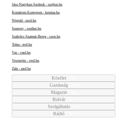
Jász-Nagykun-Szolnok - szoljon.hu
Komárom-Esztergom - kemma.hu
Nógrád - nool.hu
Somogy - sonline.hu
Szabolcs-Szatmár-Bereg - szon.hu
Tolna - teol.hu
Vas - vaol.hu
Veszprém - veol.hu
Zala - zaol.hu
Közélet
Gazdaság
Magazin
Bulvár
Szolgáltatás
Rádió