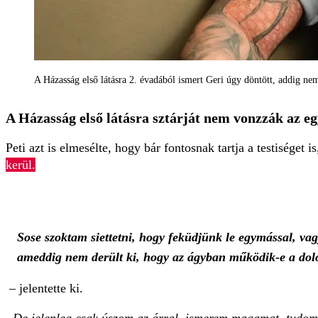
A Házasság első látásra 2. évadából ismert Geri úgy döntött, addig nem
A Házasság első látásra sztárját nem vonzzák az e
Peti azt is elmesélte, hogy bár fontosnak tartja a testiséget i
kerül.
Sose szoktam siettetni, hogy feküdjünk le egymással, va
ameddig nem derült ki, hogy az ágyban működik-e a dol
– jelentette ki.
„De jelenleg csak úszom az árral, ismerem magamat, tudom 