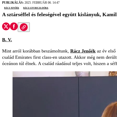
PUBLIKÁLÁS:
2025. FEBRUÁR 06. 14:47
Rácz Jenőék
Rácz-Gyuricza Dóra
A sztárséffel és feleségével együtt kislányuk, Kamil
B. V.
Mint arról korábban beszámoltunk,
Rácz Jenőék
az év első 
család Emirates first class-en utazott. Akkor még nem derü
óceánon túl élnek. A család ráadásul teljes volt, hiszen a séf