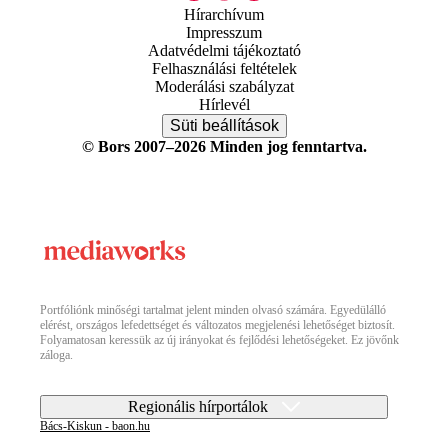
Hírarchívum
Impresszum
Adatvédelmi tájékoztató
Felhasználási feltételek
Moderálási szabályzat
Hírlevél
Süti beállítások
© Bors 2007–2026 Minden jog fenntartva.
Portfóliónk minőségi tartalmat jelent minden olvasó számára. Egyedülálló
elérést, országos lefedettséget és változatos megjelenési lehetőséget biztosít.
Folyamatosan keressük az új irányokat és fejlődési lehetőségeket. Ez jövőnk
záloga.
Regionális hírportálok
Bács-Kiskun - baon.hu