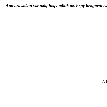
Annyira sokan vannak, hogy náluk az, hogy kengurut es
A l