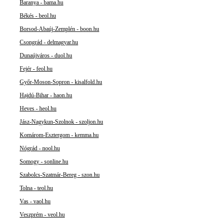
Baranya - bama.hu
Békés - beol.hu
Borsod-Abaúj-Zemplén - boon.hu
Csongrád - delmagyar.hu
Dunaújváros - duol.hu
Fejér - feol.hu
Győr-Moson-Sopron - kisalfold.hu
Hajdú-Bihar - haon.hu
Heves - heol.hu
Jász-Nagykun-Szolnok - szoljon.hu
Komárom-Esztergom - kemma.hu
Nógrád - nool.hu
Somogy - sonline.hu
Szabolcs-Szatmár-Bereg - szon.hu
Tolna - teol.hu
Vas - vaol.hu
Veszprém - veol.hu