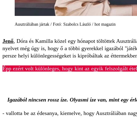
Ausztráliában jártak / Fotó: Szabolcs László / hot magazin
Jenő
, Dóra és Kamilla közel egy hónapot töltöttek Ausztráliá
nyelvet még úgy is, hogy ő a többi gyerekkel igazából "játék
persze helyi különlegességeket is kipróbáltak az éttermekben
Épp ezért volt különleges, hogy kint az egyik felszolgált é
Igazából nincsen rossz íze. Olyasmi íze van, mint egy ér
- vallotta be az édesanya, kiemelve, hogy Ausztráliában nag