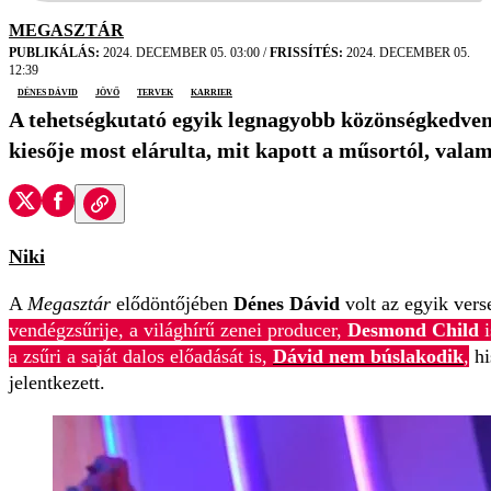
MEGASZTÁR
PUBLIKÁLÁS:
2024. DECEMBER 05. 03:00
/
FRISSÍTÉS:
2024. DECEMBER 05.
12:39
Dénes Dávid
jövő
tervek
karrier
A tehetségkutató egyik legnagyobb közönségkedvence
kiesője most elárulta, mit kapott a műsortól, vala
Niki
A
Megasztár
elődöntőjében
Dénes Dávid
volt az egyik vers
vendégzsűrije, a világhírű zenei producer,
Desmond Child
i
a zsűri a saját dalos előadását is,
Dávid nem búslakodik
,
hi
jelentkezett.