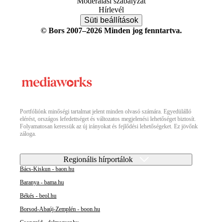
Moderálási szabályzat
Hírlevél
Süti beállítások
© Bors 2007–2026 Minden jog fenntartva.
Portfóliónk minőségi tartalmat jelent minden olvasó számára. Egyedülálló
elérést, országos lefedettséget és változatos megjelenési lehetőséget biztosít.
Folyamatosan keressük az új irányokat és fejlődési lehetőségeket. Ez jövőnk
záloga.
Regionális hírportálok
Bács-Kiskun - baon.hu
Baranya - bama.hu
Békés - beol.hu
Borsod-Abaúj-Zemplén - boon.hu