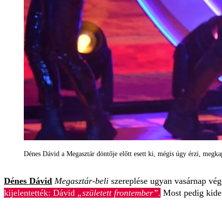
Dénes Dávid a Megasztár döntője előtt esett ki, mégis úgy érzi, megka
Dénes Dávid
Megasztár-beli
szereplése ugyan vasárnap vége
kijelentették: Dávid
„született frontember”
.
Most pedig kider