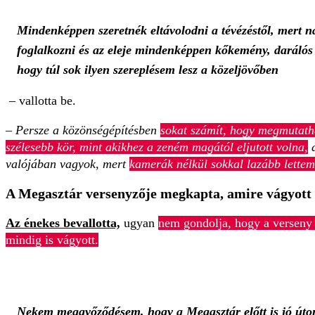
Mindenképpen szeretnék eltávolodni a tévézéstől, mert
foglalkozni és az eleje mindenképpen kőkemény, darálós i
hogy túl sok ilyen szereplésem lesz a közeljövőben
– vallotta be.
– Persze a közönségépítésben
sokat számít, hogy megmutatha
szélesebb kör, mint akikhez a zeném magától eljutott volna,
d
valójában vagyok, mert
kamerák nélkül sokkal lazább lette
A Megasztár versenyzője megkapta, amire vágyott
Az énekes bevallotta,
ugyan
nem gondolja, hogy a verseny n
mindig is vágyott.
Nekem meggyőződésem, hogy a Megasztár előtt is jó úton 