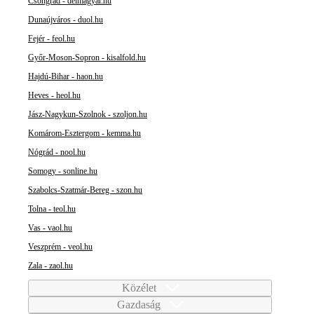
Csongrád - delmagyar.hu
Dunaújváros - duol.hu
Fejér - feol.hu
Győr-Moson-Sopron - kisalfold.hu
Hajdú-Bihar - haon.hu
Heves - heol.hu
Jász-Nagykun-Szolnok - szoljon.hu
Komárom-Esztergom - kemma.hu
Nógrád - nool.hu
Somogy - sonline.hu
Szabolcs-Szatmár-Bereg - szon.hu
Tolna - teol.hu
Vas - vaol.hu
Veszprém - veol.hu
Zala - zaol.hu
Közélet
Gazdaság