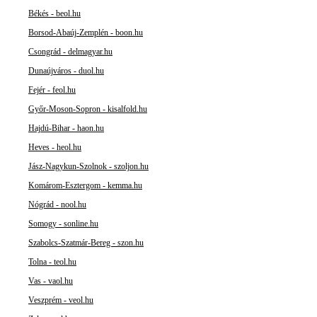
Békés - beol.hu
Borsod-Abaúj-Zemplén - boon.hu
Csongrád - delmagyar.hu
Dunaújváros - duol.hu
Fejér - feol.hu
Győr-Moson-Sopron - kisalfold.hu
Hajdú-Bihar - haon.hu
Heves - heol.hu
Jász-Nagykun-Szolnok - szoljon.hu
Komárom-Esztergom - kemma.hu
Nógrád - nool.hu
Somogy - sonline.hu
Szabolcs-Szatmár-Bereg - szon.hu
Tolna - teol.hu
Vas - vaol.hu
Veszprém - veol.hu