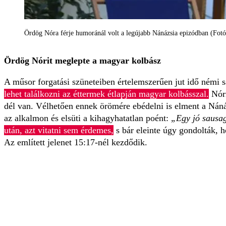
Ördög Nóra férje humoránál volt a legújabb Nánázsia epizódban (Fotó
Ördög Nórit meglepte a magyar kolbász
A műsor forgatási szüneteiben értelemszerűen jut idő némi s
lehet találkozni az éttermek étlapján magyar kolbásszal.
Nóri
dél van. Vélhetően ennek örömére ebédelni is elment a Nánás
az alkalmon és elsüti a kihagyhatatlan poént:
„Egy jó sausa
után, azt vitatni sem érdemes,
s bár eleinte úgy gondolták, h
Az említett jelenet 15:17-nél kezdődik.