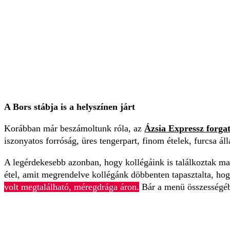
A Bors stábja is a helyszínen járt
Korábban már beszámoltunk róla, az
Ázsia Expressz forga
iszonyatos forróság, üres tengerpart, finom ételek, furcsa áll
A legérdekesebb azonban, hogy kollégáink is találkoztak ma
étel, amit megrendelve kollégánk döbbenten tapasztalta, ho
volt megtalálható, méregdrága áron.
Bár a menü összességében