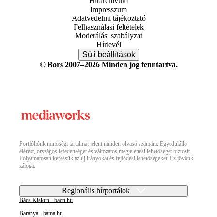
Hírarchívum
Impresszum
Adatvédelmi tájékoztató
Felhasználási feltételek
Moderálási szabályzat
Hírlevél
Süti beállítások
© Bors 2007–2026 Minden jog fenntartva.
Portfóliónk minőségi tartalmat jelent minden olvasó számára. Egyedülálló
elérést, országos lefedettséget és változatos megjelenési lehetőséget biztosít.
Folyamatosan keressük az új irányokat és fejlődési lehetőségeket. Ez jövőnk
záloga.
Regionális hírportálok
Bács-Kiskun - baon.hu
Baranya - bama.hu