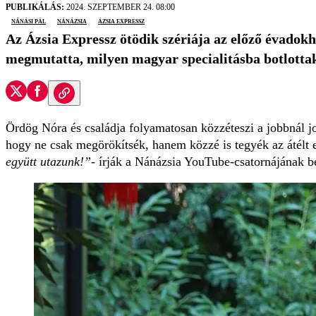
PUBLIKÁLÁS:
2024. SZEPTEMBER 24. 08:00
nánási pál
Nánázsia
Ázsia Expressz
Az Ázsia Expressz ötödik szériája az előző évadok
megmutatta, milyen magyar specialitásba botlottak
Ördög Nóra és családja folyamatosan közzéteszi a jobbnál jo
hogy ne csak megörökítsék, hanem közzé is tegyék az átél
együtt utazunk!”
- írják a Nánázsia YouTube-csatornájának 