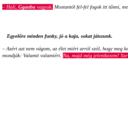
– Hali,
Gganbu
vagyok.
Mostantól fel-fel fogok itt tűnni, m
Egyelőre minden funky, jó a kaja, sokat játszunk.
– Azért azt nem vágom, az élet miért arról szól, hogy meg
mondják: Valamit valamiért.
Na, majd még jelentkezem! Sze