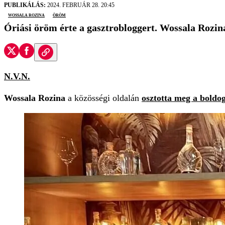
PUBLIKÁLÁS:
2024. FEBRUÁR 28. 20:45
Wossala Rozina
öröm
Óriási öröm érte a gasztrobloggert. Wossala Rozina
N.V.N.
Wossala Rozina
a közösségi oldalán
osztotta meg a boldo