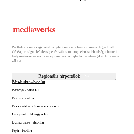
Portfóliónk minőségi tartalmat jelent minden olvasó számára. Egyedülálló
elérést, országos lefedettséget és változatos megjelenési lehetőséget biztosít.
Folyamatosan keressük az új irányokat és fejlődési lehetőségeket. Ez jövőnk
záloga.
Regionális hírportálok
Bács-Kiskun - baon.hu
Baranya - bama.hu
Békés - beol.hu
Borsod-Abaúj-Zemplén - boon.hu
Csongrád - delmagyar.hu
Dunaújváros - duol.hu
Fejér - feol.hu