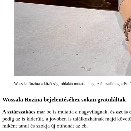
Wossala Rozina a közösségi oldalán mutatta meg az új családtagot Fot
Wossala Rozina bejelentéséhez sokan gratuláltak
A sztárszakács
már be is mutatta a nagyvilágnak,
és azt is 
pedig az is kiderült, a jövőben is találkozhatnak majd követ
miként tanul és szokja új otthonát az eb.