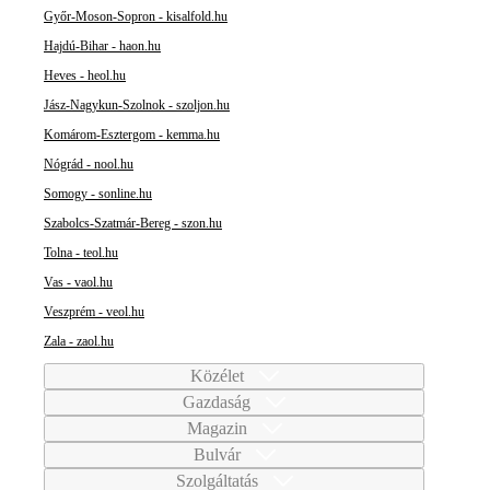
Győr-Moson-Sopron - kisalfold.hu
Hajdú-Bihar - haon.hu
Heves - heol.hu
Jász-Nagykun-Szolnok - szoljon.hu
Komárom-Esztergom - kemma.hu
Nógrád - nool.hu
Somogy - sonline.hu
Szabolcs-Szatmár-Bereg - szon.hu
Tolna - teol.hu
Vas - vaol.hu
Veszprém - veol.hu
Zala - zaol.hu
Közélet
Gazdaság
Magazin
Bulvár
Szolgáltatás