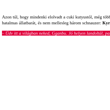
Azon túl, hogy mindenki elolvadt a cuki kutyustól, még töb
hatalmas állatbarát, és nem mellesleg három schnauzer:
Kyr
– Üdv itt a világban neked, Gganbu. Jó helyen landoltál, p