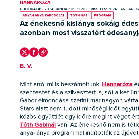
HANNARÓZA
PUBLIKÁLÁS:
2024. JANUÁR 05. 11:20
/
FRISSÍTÉS:
2024. JANUÁR 05.
anya-lánya kapcsolat
Tóth Gabi
program
Az énekesnő kislánya sokáig édes
azonban most visszatért édesanyj
B. V.
Mint arról mi is beszámoltunk,
Hannaróza
éd
szentestét és a szilvesztert is, sőt a két ü
Gábor elmondása szerint már nagyon várta 
Stars alatt nem tudott minőségi időt együtt
közös együttlét egy időre megint véget ér
Tóth Gabinál
van. Az énekesnő nem is tétl
anya-lánya programmal indították az újévet