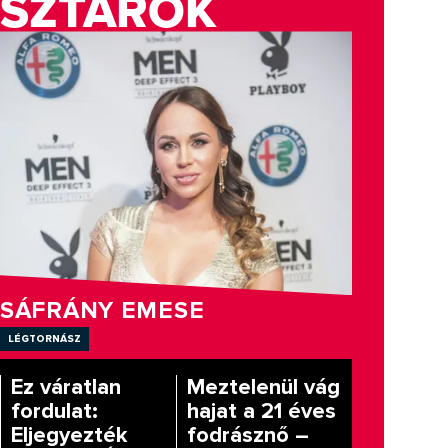
SZTÁROK
SÁFRÁNY EMESE
légtornász
Ez váratlan
Meztelenül vág
fordulat:
hajat a 21 éves
Eljegyezték
fodrásznő –