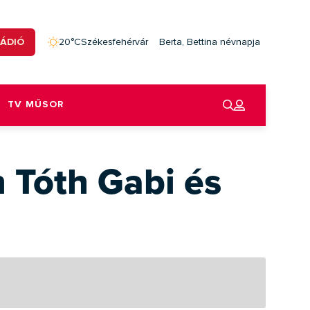
RÁDIÓ
20°C
Székesfehérvár
Berta, Bettina névnapja
TV MŰSOR
n Tóth Gabi és