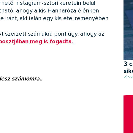
hető Instagram-sztori keretein belül
átható, ahogy a kis Hannaróza élénken
 iránt, aki talán egy kis étel reményében
yt szerzett számukra pont úgy, ahogy az
posztjában meg is fogadta.
3 c
si
 lesz számomra..
PÉNZ