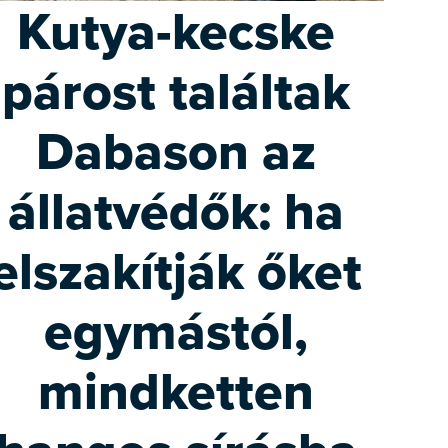
Kutya-kecske
párost találtak
Dabason az
állatvédők: ha
elszakítják őket
egymástól,
mindketten