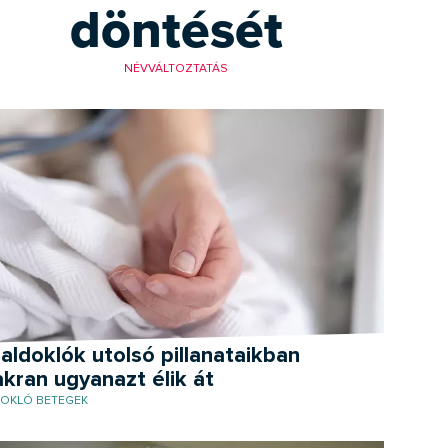
döntését
NÉVVÁLTOZTATÁS
aldoklók utolsó pillanataikban
kran ugyanazt élik át
OKLÓ BETEGEK