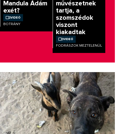
Mandula Ádám
művészetnek
exét?
tartja, a
szomszédok
Videó
viszont
BOTRÁNY
kiakadtak
Videó
FODRÁSZOK MEZTELENÜL