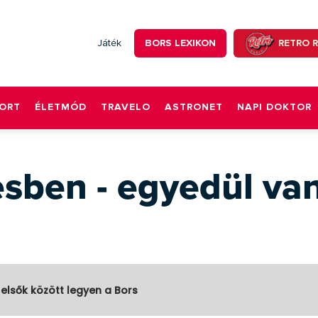
BORS LEXIKON
RETRO 
Játék
ORT
ÉLETMÓD
TRAVELO
ASTRONET
NAPI DOKTOR
esben - egyedül va
 elsők között legyen a Bors