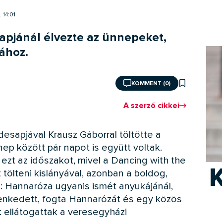
 14:01
apjánál élvezte az ünnepeket,
ához.
KOMMENT (0)
A szerző cikkei
esapjával Krausz Gáborral töltötte a
nnep között pár napot is együtt voltak.
ezt az időszakot, mivel a Dancing with the
K
 tölteni kislányával, azonban a boldog,
t: Hannaróza ugyanis ismét anyukájánál,
enkedett, fogta Hannarózát és egy közös
: ellátogattak a veresegyházi