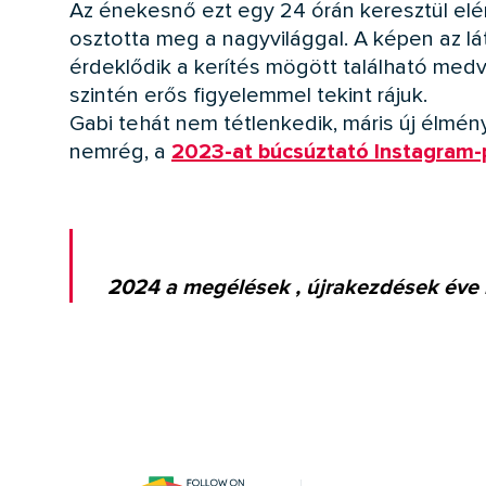
Az énekesnő ezt egy 24 órán keresztül elér
osztotta meg a nagyvilággal. A képen az l
érdeklődik a kerítés mögött található medve
szintén erős figyelemmel tekint rájuk.
Gabi tehát nem tétlenkedik, máris új élmén
nemrég, a
2023-at búcsúztató Instagram-
2024 a megélések , újrakezdések éve