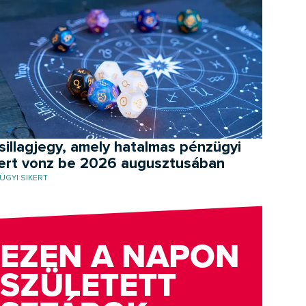
sillagjegy, amely hatalmas pénzügyi
kert vonz be 2026 augusztusában
ÜGYI SIKERT
EZEN A NAPON
SZÜLETETT