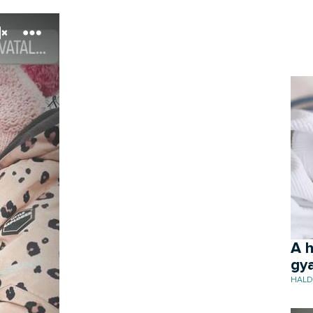
A h
gya
HALD