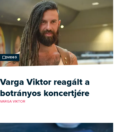
Videó
Varga Viktor reagált a
botrányos koncertjére
VARGA VIKTOR