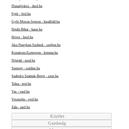
Dunaújváros - duol.hu
Fejér - feol.hu
Győr-Moson-Sopron - kisalfold.hu
Hajdú-Bihar - haon.hu
Heves - heol.hu
Jász-Nagykun-Szolnok - szoljon.hu
Komárom-Esztergom - kemma.hu
Nógrád - nool.hu
Somogy - sonline.hu
Szabolcs-Szatmár-Bereg - szon.hu
Tolna - teol.hu
Vas - vaol.hu
Veszprém - veol.hu
Zala - zaol.hu
Közélet
Gazdaság