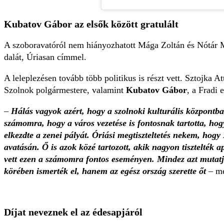
Kubatov Gábor az elsők között gratulált
A szoboravatóról nem hiányozhatott Mága Zoltán és Nótár M
dalát, Úriasan címmel.
A leleplezésen tovább több politikus is részt vett. Sztojka 
Szolnok polgármestere, valamint
Kubatov Gábor
, a Fradi 
–
Hálás vagyok azért, hogy a szolnoki kulturális központb
számomra, hogy a város vezetése is fontosnak tartotta, hog
elkezdte a zenei pályát. Óriási megtiszteltetés nekem, hog
avatásán. Ő is azok közé tartozott, akik nagyon tisztelték 
vett ezen a számomra fontos eseményen. Mindez azt muta
körében ismerték el, hanem az egész ország szerette őt
– me
Díjat neveznek el az édesapjáról