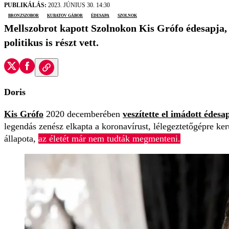
PUBLIKÁLÁS:
2023. JÚNIUS 30. 14:30
bronzszobor
Kubatov Gábor
édesapa
Szolnok
Mellszobrot kapott Szolnokon Kis Grófo édesapja, 
politikus is részt vett.
Doris
Kis Grófo
2020 decemberében
veszítette el imádott édesa
legendás zenész elkapta a koronavírust, lélegeztetőgépre ker
állapota,
az életét már nem tudták megmenteni.