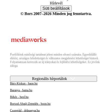
Hírlevél
Süti beállítások
© Bors 2007–2026 Minden jog fenntartva.
Portfóliónk minőségi tartalmat jelent minden olvasó számára. Egyedülálló
elérést, országos lefedettséget és változatos megjelenési lehetőséget biztosít.
Folyamatosan keressük az új irányokat és fejlődési lehetőségeket. Ez jövőnk
záloga.
Regionális hírportálok
Bács-Kiskun - baon.hu
Baranya - bama.hu
Békés - beol.hu
Borsod-Abaúj-Zemplén - boon.hu
Csongrád - delmagyar.hu