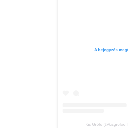
A bejegyzés megt
Kis Grófo (@kisgrofooff