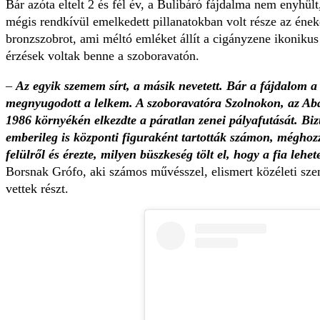
Bár azóta eltelt 2 és fél év, a Bulibáró fájdalma nem enyhül
mégis rendkívül emelkedett pillanatokban volt része az éne
bronzszobrot, ami méltó emléket állít a cigányzene ikonikus
érzések voltak benne a szoboravatón.
–
Az egyik szemem sírt, a másik nevetett. Bár a fájdalom a
megnyugodott a lelkem. A szoboravatóra Szolnokon, az Ab
1986 környékén elkezdte a páratlan zenei pályafutását. Bi
emberileg is központi figuraként tartották számon, méghoz
felülről és érezte, milyen büszkeség tölt el, hogy a fia lehe
Borsnak Grófo, aki számos művésszel, elismert közéleti sze
vettek részt.