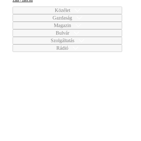
Zala - zaol.hu
Közélet
Gazdaság
Magazin
Bulvár
Szolgáltatás
Rádió