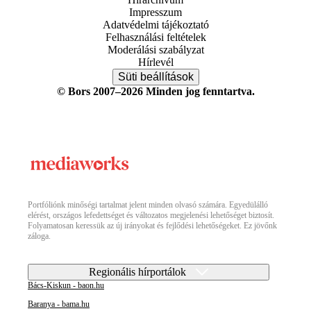
Impresszum
Adatvédelmi tájékoztató
Felhasználási feltételek
Moderálási szabályzat
Hírlevél
Süti beállítások
© Bors 2007–2026 Minden jog fenntartva.
Portfóliónk minőségi tartalmat jelent minden olvasó számára. Egyedülálló
elérést, országos lefedettséget és változatos megjelenési lehetőséget biztosít.
Folyamatosan keressük az új irányokat és fejlődési lehetőségeket. Ez jövőnk
záloga.
Regionális hírportálok
Bács-Kiskun - baon.hu
Baranya - bama.hu