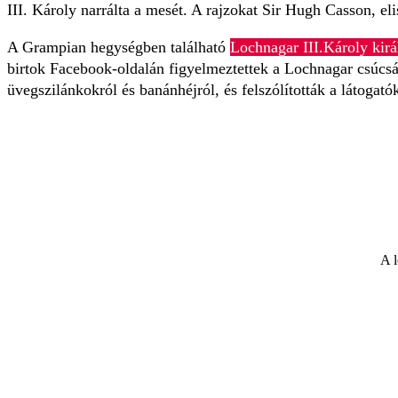
III. Károly narrálta a mesét. A rajzokat Sir Hugh Casson, eli
A Grampian hegységben található
Lochnagar III.Károly kirá
birtok Facebook-oldalán figyelmeztettek a Lochnagar csúcsán
üvegszilánkokról és banánhéjról, és felszólították a látogat
A l