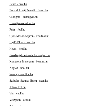
Békés - beol.hu
Borsod-Abaúj-Zemplén - boon.hu
Csongrád - delmagyar.hu
Dunaújváros - duol.hu
Fejér - feol.hu
Győr-Moson-Sopron - kisalfold.hu
Hajdú-Bihar - haon.hu
Heves - heol.hu
Jász-Nagykun-Szolnok - szoljon.hu
Komárom-Esztergom - kemma.hu
Nógrád - nool.hu
Somogy - sonline.hu
Szabolcs-Szatmár-Bereg - szon.hu
Tolna - teol.hu
Vas - vaol.hu
Veszprém - veol.hu