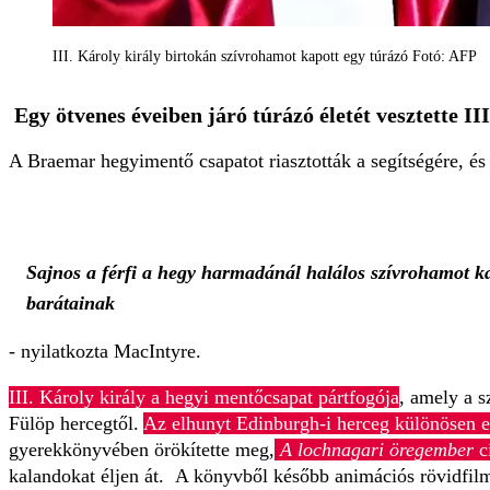
III. Károly király birtokán szívrohamot kapott egy túrázó Fotó: AFP
Egy ötvenes éveiben járó túrázó életét vesztette II
A Braemar hegyimentő csapatot riasztották a segítségére, é
Sajnos a férfi a hegy harmadánál halálos szívrohamot kap
barátainak
- nyilatkozta MacIntyre.
III. Károly király a hegyi mentőcsapat pártfogója
, amely a s
Fülöp hercegtől.
Az elhunyt Edinburgh-i herceg különösen el
gyerekkönyvében örökítette meg,
A lochnagari öregember
c
kalandokat éljen át. A könyvből később animációs rövidfilm