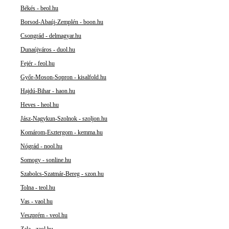
Békés - beol.hu
Borsod-Abaúj-Zemplén - boon.hu
Csongrád - delmagyar.hu
Dunaújváros - duol.hu
Fejér - feol.hu
Győr-Moson-Sopron - kisalfold.hu
Hajdú-Bihar - haon.hu
Heves - heol.hu
Jász-Nagykun-Szolnok - szoljon.hu
Komárom-Esztergom - kemma.hu
Nógrád - nool.hu
Somogy - sonline.hu
Szabolcs-Szatmár-Bereg - szon.hu
Tolna - teol.hu
Vas - vaol.hu
Veszprém - veol.hu