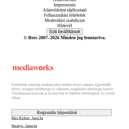
Impresszum
Adatvédelmi tájékoztató
Felhasználási feltételek
Moderálási szabályzat
Hírlevél
Süti beállítások
© Bors 2007–2026 Minden jog fenntartva.
Portfóliónk minőségi tartalmat jelent minden olvasó számára. Egyedülálló
elérést, országos lefedettséget és változatos megjelenési lehetőséget biztosít.
Folyamatosan keressük az új irányokat és fejlődési lehetőségeket. Ez jövőnk
záloga.
Regionális hírportálok
Bács-Kiskun - baon.hu
Baranya - bama.hu