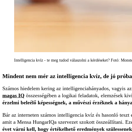
Intelligencia kvíz - te meg tudod válaszolni a kérdéseket? Fotó: Monst
Mindent nem mér az intelligencia kvíz, de jó próbat
Számos hiedelem kering az intelligenciahányados, vagyis a
magas IQ
összességében a logikai feladatok, elemzések kivi
érzelmi beleélő képességnek, a művészi érzéknek a hánya
Bár az interneten számos intelligencia kvíz és hasonló teszt 
amit a Mensa HungarIQa szervezet szokott összeállítani. Eze
évet várni kell, hogy értékelhető eredmények szülessenek