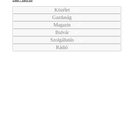
Zala - zaol.hu
Közélet
Gazdaság
Magazin
Bulvár
Szolgáltatás
Rádió