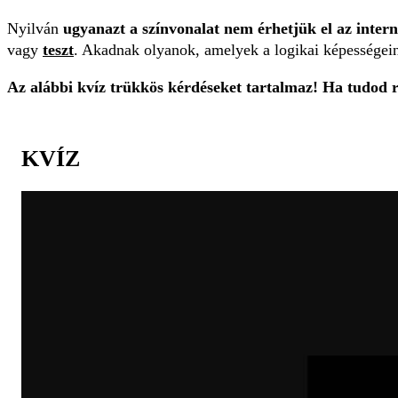
Nyilván
ugyanazt a színvonalat nem érhetjük el az intern
vagy
teszt
. Akadnak olyanok, amelyek a logikai képességein
Az alábbi kvíz trükkös kérdéseket tartalmaz! Ha tudod r
KVÍZ