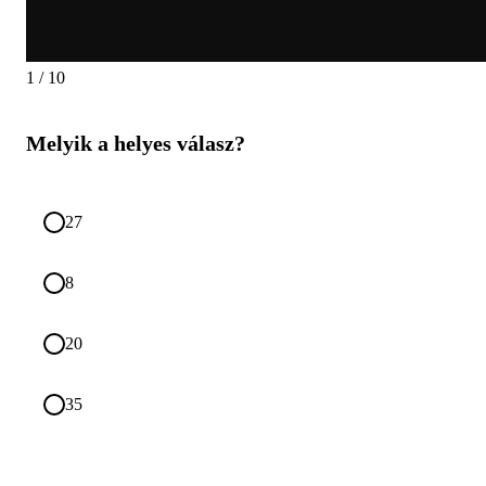
1 / 10
Melyik a helyes válasz?
27
8
20
35