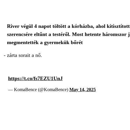
River végül 4 napot töltött a kórházba, ahol kitisztítot
szerencsére eltűnt a testéről. Most hetente háromszor
megmentették a gyermekük bőrét
- zárta sorait a nő.
https://t.co/fs7EZU1UnJ
— KomaBence (@KomaBence)
May 14, 2025