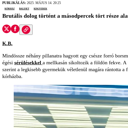
PUBLIKÁLÁS:
2025. MÁJUS 14. 20:25
kórház
baleset
kisgyerek
Brutális dolog történt a másodpercek tört része ala
K.B.
Mindössze néhány pillanatra hagyott egy csésze forró borsm
égési
sérülésekkel
a mellkasán sikoltozik a földön fekve. A
szerint a legkisebb gyermekük véletlenül magára rántotta a 
kórházba.