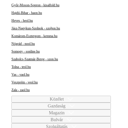
Győr-Moson-Sopron - kisalfold.hu
Hajdú-Bihar - haon.hu
Heves - heol.hu
Jász-Nagykun-Szolnok - szoljon.hu
Komárom-Esztergom - kemma.hu
Nógrád - nool.hu
Somogy - sonline.hu
Szabolcs-Szatmár-Bereg - szon.hu
Tolna - teol.hu
Vas - vaol.hu
Veszprém - veol.hu
Zala - zaol.hu
Közélet
Gazdaság
Magazin
Bulvár
Szolgáltatás