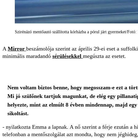
Szirénázó mentőautó szállította kórházba a pórul járt gyermeket/Fotó: 
A
Mirror
beszámolója szerint az április 29-ei eset a suffol
minimális maradandó
sérülésekkel
megúszta az esetet.
Nem voltam biztos benne, hogy megosszam-e ezt a törté
Mi jó szülőnek tartjuk magunkat, de elég egy pillanati
helyezte, mint az elmúlt 8 évben mindennap, majd egy p
sikoltást.
- nyilatkozta Emma a lapnak. A nő szerint a férje ezután a hi
telefonban a mentőszolgálat azt mondta, hogy nem jéghideg,