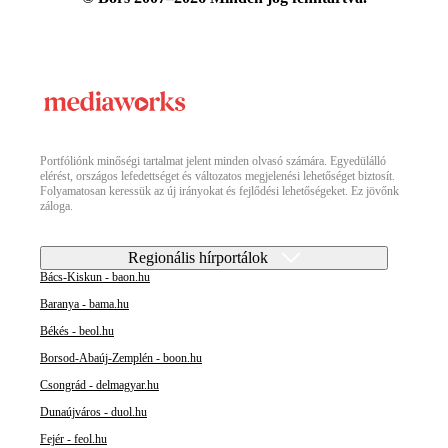
Portfóliónk minőségi tartalmat jelent minden olvasó számára. Egyedülálló
elérést, országos lefedettséget és változatos megjelenési lehetőséget biztosít.
Folyamatosan keressük az új irányokat és fejlődési lehetőségeket. Ez jövőnk
záloga.
Regionális hírportálok
Bács-Kiskun - baon.hu
Baranya - bama.hu
Békés - beol.hu
Borsod-Abaúj-Zemplén - boon.hu
Csongrád - delmagyar.hu
Dunaújváros - duol.hu
Fejér - feol.hu