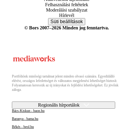
Felhasználási feltételek
Moderálási szabályzat
Hírlevél
Süti beállítások
© Bors 2007–2026 Minden jog fenntartva.
Portfóliónk minőségi tartalmat jelent minden olvasó számára. Egyedülálló
elérést, országos lefedettséget és változatos megjelenési lehetőséget biztosít.
Folyamatosan keressük az új irányokat és fejlődési lehetőségeket. Ez jövőnk
záloga.
Regionális hírportálok
Bács-Kiskun - baon.hu
Baranya - bama.hu
Békés - beol.hu