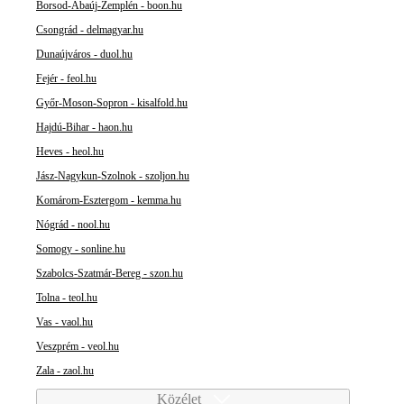
Borsod-Abaúj-Zemplén - boon.hu
Csongrád - delmagyar.hu
Dunaújváros - duol.hu
Fejér - feol.hu
Győr-Moson-Sopron - kisalfold.hu
Hajdú-Bihar - haon.hu
Heves - heol.hu
Jász-Nagykun-Szolnok - szoljon.hu
Komárom-Esztergom - kemma.hu
Nógrád - nool.hu
Somogy - sonline.hu
Szabolcs-Szatmár-Bereg - szon.hu
Tolna - teol.hu
Vas - vaol.hu
Veszprém - veol.hu
Zala - zaol.hu
Közélet