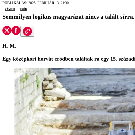
PUBLIKÁLÁS:
2025. FEBRUÁR 13. 21:30
vámpír
erőd
Semmilyen logikus magyarázat nincs a talált sírra.
H. M.
Egy középkori horvát erődben találtak rá egy 15. száz