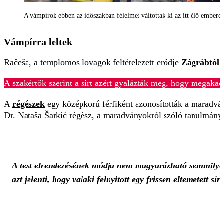
A vámpírok ebben az időszakban félelmet váltottak ki az itt élő embe
Vámpírra leltek
Račeša, a templomos lovagok feltételezett erődje
Zágrábtól
A szakértők szerint a sírt azért gyalázták meg, hogy megaka
A
régészek
egy középkorú férfiként azonosították a maradvány
Dr. Nataša Šarkić régész, a maradványokról szóló tanulmány
A test elrendezésének módja nem magyarázható semmilyen 
azt jelenti, hogy valaki felnyitott egy frissen eltemetett