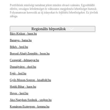
Portfóliónk minőségi tartalmat jelent minden olvasó számára. Egyedülálló
elérést, országos lefedettséget és változatos megjelenési lehetőséget biztosít.
Folyamatosan keressük az új irányokat és fejlődési lehetőségeket. Ez jövőnk
záloga.
Regionális hírportálok
Bács-Kiskun - baon.hu
Baranya - bama.hu
Békés - beol.hu
Borsod-Abaúj-Zemplén - boon.hu
Csongrád - delmagyar.hu
Dunaújváros - duol.hu
Fejér - feol.hu
Győr-Moson-Sopron - kisalfold.hu
Hajdú-Bihar - haon.hu
Heves - heol.hu
Jász-Nagykun-Szolnok - szoljon.hu
Komárom-Esztergom - kemma.hu