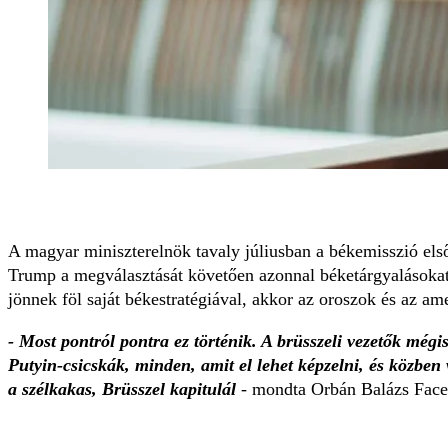
A magyar miniszterelnök tavaly júliusban a békemisszió els
Trump a megválasztását követően azonnal béketárgyalásokat
jönnek föl saját békestratégiával, akkor az oroszok és az am
- Most pontról pontra ez történik. A brüsszeli vezetők még
Putyin-csicskák, minden, amit el lehet képzelni, és közben 
a szélkakas, Brüsszel kapitulál
- mondta Orbán Balázs Face