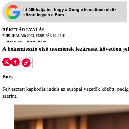
Itt állíthatja be, hogy a Google keresőben elsők
között legyen a Bors
BÉKETÁRGYALÁS
PUBLIKÁLÁS:
2025. FEBRUÁR 19. 17:41
orbán balázs
Donald Trump
A békemisszió első ütemének lezárását követően jel
Bors
Fejvesztett kapkodás indult az európai vezetők között, ped
szerint.