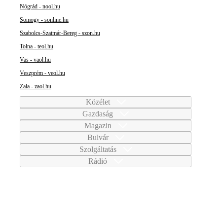
Nógrád - nool.hu
Somogy - sonline.hu
Szabolcs-Szatmár-Bereg - szon.hu
Tolna - teol.hu
Vas - vaol.hu
Veszprém - veol.hu
Zala - zaol.hu
Közélet
Gazdaság
Magazin
Bulvár
Szolgáltatás
Rádió