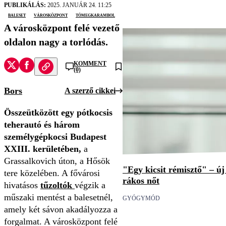
PUBLIKÁLÁS:
2025. JANUÁR 24. 11:25
baleset
városközpont
tömegkarambol
A városközpont felé vezető
oldalon nagy a torlódás.
KOMMENT
(0)
Bors
A szerző cikkei
Összeütközött egy pótkocsis
teherautó és három
személygépkocsi Budapest
XXIII. kerületében,
a
Grassalkovich úton, a Hősök
"Egy kicsit rémisztő" – ú
tere közelében. A fővárosi
rákos nőt
hivatásos
tűzoltók
végzik a
műszaki mentést a balesetnél,
GYÓGYMÓD
amely két sávon akadályozza a
forgalmat. A városközpont felé