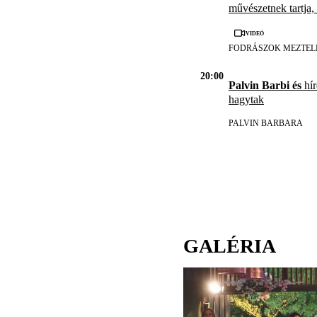
művészetnek tartja,
Videó
FODRÁSZOK MEZTEL
20:00
Palvin Barbi és
hír
hagytak
PALVIN BARBARA
GALÉRIA