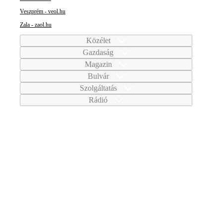
Veszprém - veol.hu
Zala - zaol.hu
Közélet
Gazdaság
Magazin
Bulvár
Szolgáltatás
Rádió