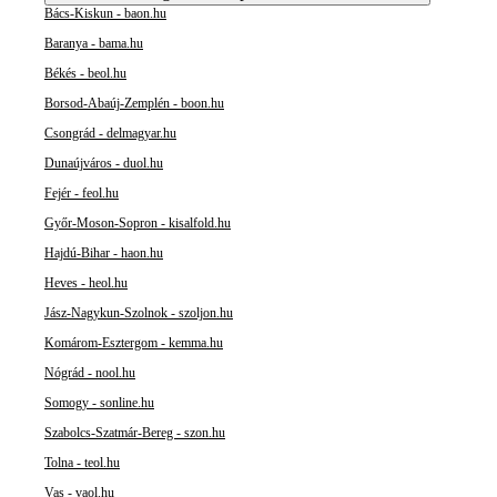
Bács-Kiskun - baon.hu
Baranya - bama.hu
Békés - beol.hu
Borsod-Abaúj-Zemplén - boon.hu
Csongrád - delmagyar.hu
Dunaújváros - duol.hu
Fejér - feol.hu
Győr-Moson-Sopron - kisalfold.hu
Hajdú-Bihar - haon.hu
Heves - heol.hu
Jász-Nagykun-Szolnok - szoljon.hu
Komárom-Esztergom - kemma.hu
Nógrád - nool.hu
Somogy - sonline.hu
Szabolcs-Szatmár-Bereg - szon.hu
Tolna - teol.hu
Vas - vaol.hu