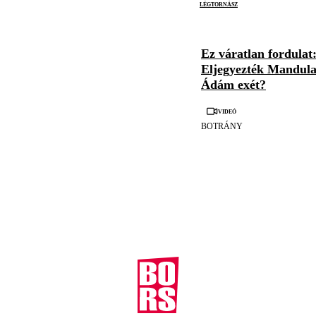
légtornász
Ez váratlan fordulat
Eljegyezték Mandul
Ádám exét?
Videó
BOTRÁNY