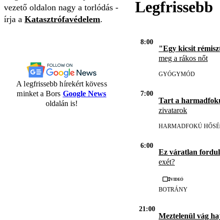
Legfrissebb
vezető oldalon nagy a torlódás -
írja a
Katasztrófavédelem
.
8:00
"Egy kicsit rémisz
meg a rákos nőt
GYÓGYMÓD
A legfrissebb hírekért kövess
minket a Bors
Google News
7:00
Tart a harmadfok
oldalán is!
zivatarok
HARMADFOKÚ HŐSÉ
6:00
Ez váratlan fordul
exét?
Videó
BOTRÁNY
21:00
Meztelenül vág ha