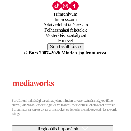
Hírarchívum
Impresszum
Adatvédelmi tájékoztató
Felhasználási feltételek
Moderálási szabályzat
Hírlevél
Süti beállítások
© Bors 2007–2026 Minden jog fenntartva.
Portfóliónk minőségi tartalmat jelent minden olvasó számára. Egyedülálló
elérést, országos lefedettséget és változatos megjelenési lehetőséget biztosít.
Folyamatosan keressük az új irányokat és fejlődési lehetőségeket. Ez jövőnk
záloga.
Regionális hírportálok