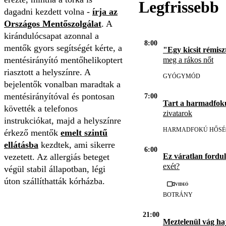
Legfrissebb
dagadni kezdett volna -
írja az
Országos Mentőszolgálat
. A
kirándulócsapat azonnal a
8:00
mentők gyors segítségét kérte, a
"Egy kicsit rémisz
mentésirányító mentőhelikoptert
meg a rákos nőt
riasztott a helyszínre. A
GYÓGYMÓD
bejelentők vonalban maradtak a
mentésirányítóval és pontosan
7:00
Tart a harmadfok
követték a telefonos
zivatarok
instrukciókat, majd a helyszínre
HARMADFOKÚ HŐSÉ
érkező mentők
emelt szintű
ellátásba
kezdtek, ami sikerre
6:00
vezetett. Az allergiás beteget
Ez váratlan fordul
exét?
végül stabil állapotban, légi
úton szállíthatták kórházba.
Videó
BOTRÁNY
21:00
Meztelenül vág ha