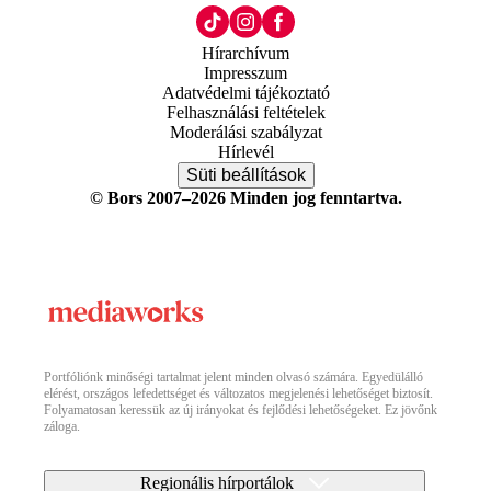
Hírarchívum
Impresszum
Adatvédelmi tájékoztató
Felhasználási feltételek
Moderálási szabályzat
Hírlevél
Süti beállítások
© Bors 2007–2026 Minden jog fenntartva.
Portfóliónk minőségi tartalmat jelent minden olvasó számára. Egyedülálló
elérést, országos lefedettséget és változatos megjelenési lehetőséget biztosít.
Folyamatosan keressük az új irányokat és fejlődési lehetőségeket. Ez jövőnk
záloga.
Regionális hírportálok