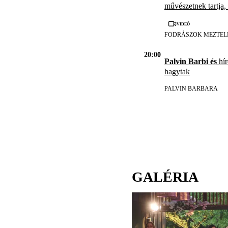
művészetnek tartja,
Videó
FODRÁSZOK MEZTEL
20:00
Palvin Barbi és
hír
hagytak
PALVIN BARBARA
GALÉRIA