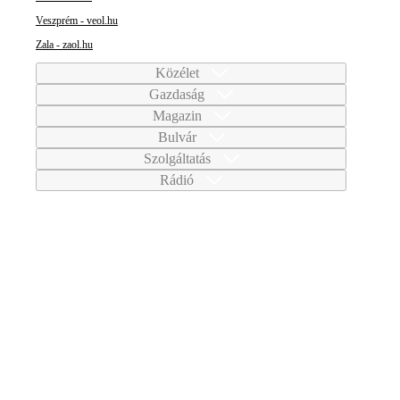
Veszprém - veol.hu
Zala - zaol.hu
Közélet
Gazdaság
Magazin
Bulvár
Szolgáltatás
Rádió