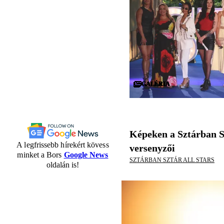
GALÉRIA
GALÉRIA
GALÉRIA
GALÉRIA
GALÉRIA
GALÉRIA
GALÉRIA
GALÉRIA
GALÉRIA
GALÉRIA
GALÉRIA
GALÉRIA
GALÉRIA
GALÉRIA
GALÉRIA
GALÉRIA
GALÉRIA
GALÉRIA
GALÉRIA
GALÉRIA
GALÉRIA
GALÉRIA
GALÉRIA
GALÉRIA
GALÉRIA
GALÉRIA
GALÉRIA
GALÉRIA
GALÉRIA
GALÉRIA
Képeken a Sztárban S
A legfrissebb hírekért kövess
versenyzői
minket a Bors
Google News
SZTÁRBAN SZTÁR ALL STARS
oldalán is!