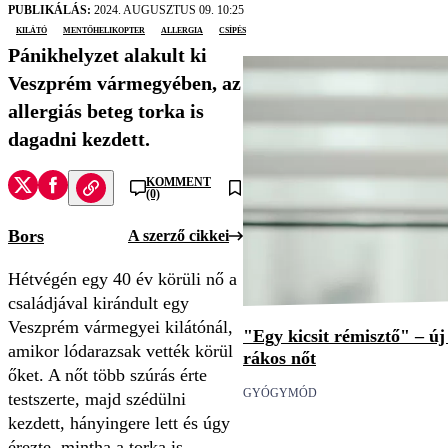
PUBLIKÁLÁS:
2024. AUGUSZTUS 09. 10:25
kilátó
mentőhelikopter
allergia
csípés
Pánikhelyzet alakult ki
Veszprém vármegyében, az
allergiás beteg torka is
dagadni kezdett.
KOMMENT
(0)
Bors
A szerző cikkei
Hétvégén egy 40 év körüli nő a
családjával kirándult egy
Veszprém vármegyei kilátónál,
"Egy kicsit rémisztő" – ú
amikor lódarazsak vették körül
rákos nőt
őket. A nőt több szúrás érte
GYÓGYMÓD
testszerte, majd szédülni
kezdett, hányingere lett és úgy
érezte, mintha a torka is