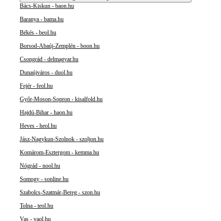
Bács-Kiskun - baon.hu
Baranya - bama.hu
Békés - beol.hu
Borsod-Abaúj-Zemplén - boon.hu
Csongrád - delmagyar.hu
Dunaújváros - duol.hu
Fejér - feol.hu
Győr-Moson-Sopron - kisalfold.hu
Hajdú-Bihar - haon.hu
Heves - heol.hu
Jász-Nagykun-Szolnok - szoljon.hu
Komárom-Esztergom - kemma.hu
Nógrád - nool.hu
Somogy - sonline.hu
Szabolcs-Szatmár-Bereg - szon.hu
Tolna - teol.hu
Vas - vaol.hu