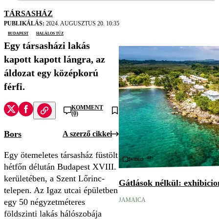
TÁRSASHÁZ
PUBLIKÁLÁS:
2024. AUGUSZTUS 20. 10:35
Budapest
halálos tűz
Egy társasházi lakás
kapott kapott lángra, az
áldozat egy középkorú
férfi.
KOMMENT
(0)
Bors
A szerző cikkei
Egy ötemeletes társasház füstölt
18+
Videó
hétfőn délután Budapest XVIII.
kerületében, a Szent Lőrinc-
Gátlások nélkül: exhibici
telepen. Az Igaz utcai épületben
JAMAICA
egy 50 négyzetméteres
földszinti lakás hálószobája