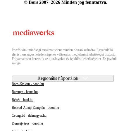
© Bors 2007–2026 Minden jog fenntartva.
Portfóliónk minőségi tartalmat jelent minden olvasó számára. Egyedülálló
elérést, országos lefedettséget és változatos megjelenési lehetőséget biztosít.
Folyamatosan keressük az új irányokat és fejlődési lehetőségeket. Ez jövőnk
záloga.
Regionális hírportálok
Bács-Kiskun - baon.hu
Baranya - bama.hu
Békés - beol.hu
Borsod-Abaúj-Zemplén - boon.hu
Csongrád - delmagyar.hu
Dunaújváros - duol.hu