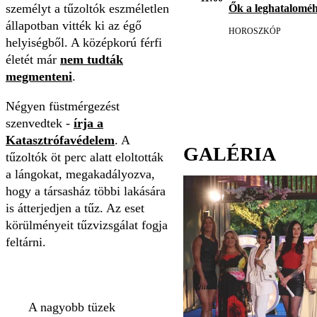
személyt a tűzoltók eszméletlen
Ők a leghatalomé
állapotban vitték ki az égő
HOROSZKÓP
helyiségből. A középkorú férfi
életét már
nem tudták
megmenteni
.
Négyen füstmérgezést
szenvedtek -
írja a
Katasztrófavédelem
. A
GALÉRIA
tűzoltók öt perc alatt eloltották
a lángokat, megakadályozva,
hogy a társasház többi lakására
is átterjedjen a tűz. Az eset
körülményeit tűzvizsgálat fogja
feltárni.
A nagyobb tüzek