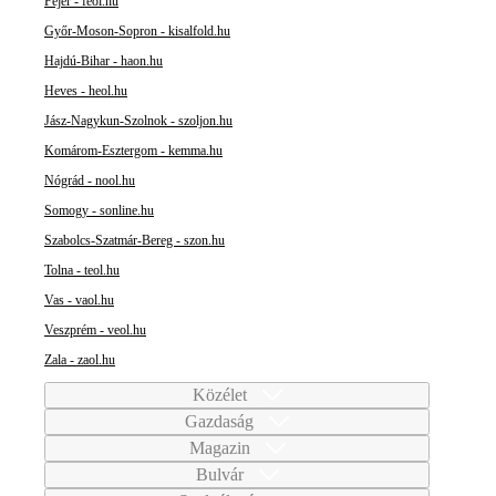
Fejér - feol.hu
Győr-Moson-Sopron - kisalfold.hu
Hajdú-Bihar - haon.hu
Heves - heol.hu
Jász-Nagykun-Szolnok - szoljon.hu
Komárom-Esztergom - kemma.hu
Nógrád - nool.hu
Somogy - sonline.hu
Szabolcs-Szatmár-Bereg - szon.hu
Tolna - teol.hu
Vas - vaol.hu
Veszprém - veol.hu
Zala - zaol.hu
Közélet
Gazdaság
Magazin
Bulvár