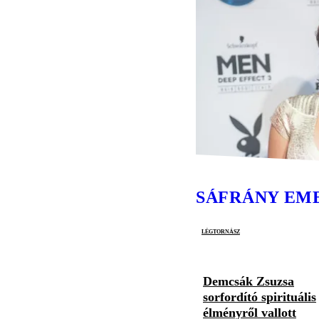
SÁFRÁNY EM
légtornász
Demcsák Zsuzsa
sorfordító spirituális
élményről vallott