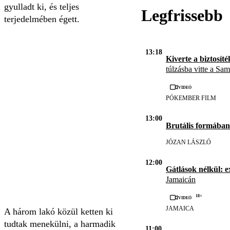
gyulladt ki, és teljes
Legfrissebb
terjedelmében égett.
13:18
Kiverte a biztosíté
túlzásba vitte a Sa
Videó
PÓKEMBER FILM
13:00
Brutális formában
JÓZAN LÁSZLÓ
12:00
Gátlások nélkül: e
Jamaicán
18+
Videó
JAMAICA
A három lakó közül ketten ki
tudtak menekülni, a harmadik
11:00