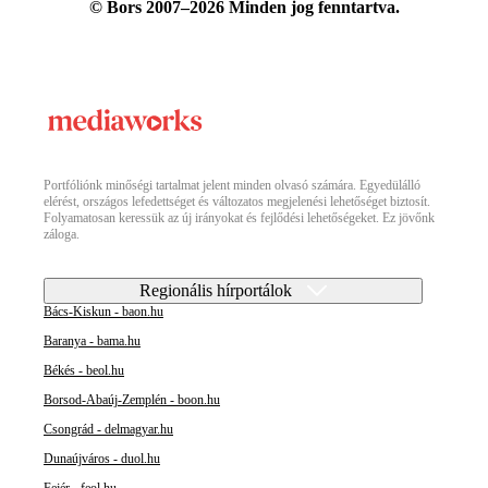
© Bors 2007–2026 Minden jog fenntartva.
Portfóliónk minőségi tartalmat jelent minden olvasó számára. Egyedülálló
elérést, országos lefedettséget és változatos megjelenési lehetőséget biztosít.
Folyamatosan keressük az új irányokat és fejlődési lehetőségeket. Ez jövőnk
záloga.
Regionális hírportálok
Bács-Kiskun - baon.hu
Baranya - bama.hu
Békés - beol.hu
Borsod-Abaúj-Zemplén - boon.hu
Csongrád - delmagyar.hu
Dunaújváros - duol.hu