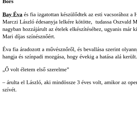
Bors
Bay Éva
és fia izgatottan készülődtek az esti vacsorához a 
Marczi László édesanyja lelkére kötötte, tudassa Oszvald M
nagyban hozzájárult az ételek elkészítéséhez, ugyanis már ki
Mari díjas színésznőért.
Éva fia áradozott a művésznőről, és bevallása szerint olyann
hangja és színpadi mozgása, hogy évekig a hatása alá került
Ő volt életem első szerelme
– árulta el László, aki mindössze 3 éves volt, amikor az oper
szívét.