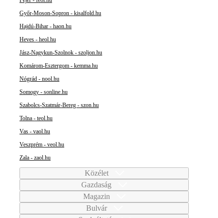
Fejér - feol.hu
Győr-Moson-Sopron - kisalfold.hu
Hajdú-Bihar - haon.hu
Heves - heol.hu
Jász-Nagykun-Szolnok - szoljon.hu
Komárom-Esztergom - kemma.hu
Nógrád - nool.hu
Somogy - sonline.hu
Szabolcs-Szatmár-Bereg - szon.hu
Tolna - teol.hu
Vas - vaol.hu
Veszprém - veol.hu
Zala - zaol.hu
Közélet
Gazdaság
Magazin
Bulvár