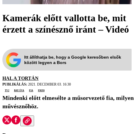
Kamerák előtt vallotta be, mit
érzett a színésznő iránt – Videó
Itt állíthatja be, hogy a Google keresőben elsők
között legyen a Bors
HAL A TORTÁN
PUBLIKÁLÁS:
2021. DECEMBER 03. 16:30
TV2
Bay Éva
fia
friss
Mindenki előtt elmesélte a műsorvezető fia, milyen
művésznőhöz.