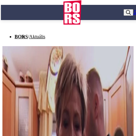
BORS
/
Aktuális