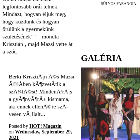
SÚLYOS PARANOIA
legfontosabb órái telnek.
Mindazt, hogyan éljük meg,
hogy küzdünk és hogyan
örülünk a gyermekünk
születésének”
– mondta
Krisztián , majd Mazsi vette át
a szót.
GALÉRIA
Berki KrisztiÃ¡n Ã©s Mazsi
Ã©lÅben kÃ¶zvetÃ­tik a
szÃ¼lÃ©st! MindenÃ³rÃ¡s
a gyÃ¶nyÃ¶rÅ± kismama,
aki ennek ellenÃ©re szÃ­
vesen vÃ¡llalt...
Posted by
HOT! Magazin
on
Wednesday, September 29,
2021