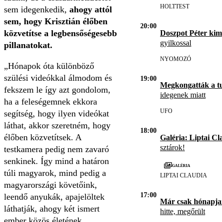
HOLTTEST
sem idegenkedik,
ahogy attól
sem, hogy Krisztián élőben
20:00
közvetítse a legbensőségesebb
Doszpot Péter kim
gyilkossal
pillanatokat.
NYOMOZÓ
Hónapok óta különböző
szülési videókkal álmodom és
19:00
Megkongatták a t
fekszem le így azt gondolom,
idegenek miatt
ha a feleségemnek ekkora
UFO
segítség, hogy ilyen videókat
láthat, akkor szeretném, hogy
18:00
élőben közvetítsek. A
Galéria: Liptai Cl
sztárok!
testkamera pedig nem zavaró
senkinek. Így mind a határon
Galéria
túli magyarok, mind pedig a
LIPTAI CLAUDIA
magyarországi követőink,
17:00
leendő anyukák, apajelöltek
Már csak hónapja
láthatják, ahogy két ismert
hitte, megőrült
ember közös életének