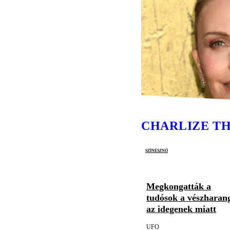
CHARLIZE T
színésznő
Megkongatták a
tudósok a vészharan
az idegenek miatt
UFO