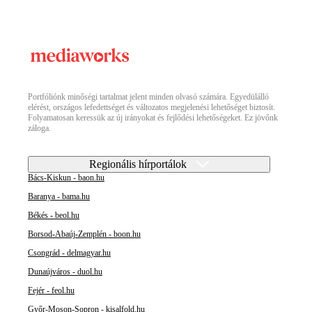
Portfóliónk minőségi tartalmat jelent minden olvasó számára. Egyedülálló
elérést, országos lefedettséget és változatos megjelenési lehetőséget biztosít.
Folyamatosan keressük az új irányokat és fejlődési lehetőségeket. Ez jövőnk
záloga.
Regionális hírportálok
Bács-Kiskun - baon.hu
Baranya - bama.hu
Békés - beol.hu
Borsod-Abaúj-Zemplén - boon.hu
Csongrád - delmagyar.hu
Dunaújváros - duol.hu
Fejér - feol.hu
Győr-Moson-Sopron - kisalfold.hu