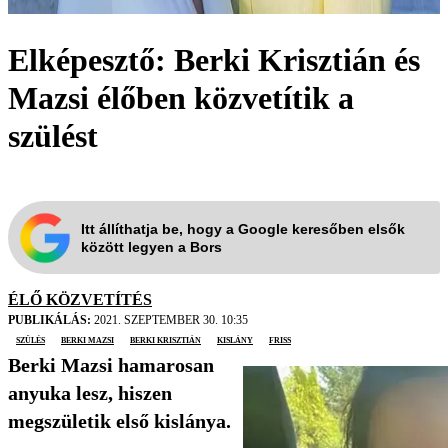
Elképesztő: Berki Krisztián és
Mazsi élőben közvetítik a
szülést
Itt állíthatja be, hogy a Google keresőben elsők
között legyen a Bors
ÉLŐ KÖZVETÍTÉS
PUBLIKÁLÁS:
2021. SZEPTEMBER 30. 10:35
szülés
Berki Mazsi
Berki Krisztián
kislány
friss
Berki Mazsi hamarosan
anyuka lesz, hiszen
megszületik első kislánya.