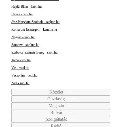
Hajdú-Bihar - haon.hu
Heves - heol.hu
Jász-Nagykun-Szolnok - szoljon.hu
Komárom-Esztergom - kemma.hu
Nógrád - nool.hu
Somogy - sonline.hu
Szabolcs-Szatmár-Bereg - szon.hu
Tolna - teol.hu
Vas - vaol.hu
Veszprém - veol.hu
Zala - zaol.hu
Közélet
Gazdaság
Magazin
Bulvár
Szolgáltatás
Rádió