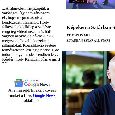
GALÉRIA
GALÉRIA
GALÉRIA
GALÉRIA
GALÉRIA
GALÉRIA
GALÉRIA
GALÉRIA
GALÉRIA
GALÉRIA
GALÉRIA
GALÉRIA
GALÉRIA
GALÉRIA
GALÉRIA
GALÉRIA
GALÉRIA
GALÉRIA
GALÉRIA
GALÉRIA
GALÉRIA
GALÉRIA
GALÉRIA
GALÉRIA
GALÉRIA
GALÉRIA
GALÉRIA
GALÉRIA
GALÉRIA
GALÉRIA
„A filmekben megszépítik a
valóságot, így nem zárkózom
el , hogy megmutassuk a
kendőzetlen igazságot. Hogy
Képeken a Sztárban S
felkészüljek lelkileg a szülésre
rengeteg videót néztem és hálás
versenyzői
vagyok azoknak a nőknek, akik
megosztották velünk ezeket a
SZTÁRBAN SZTÁR ALL STARS
pillanatokat. Komplikáció esetére
természetesen lesz egy B terv is, de
tudom, hogy minden rendben lesz.
Kérdés, hogy Krisztián bírja-e majd
”
A legfrissebb hírekért kövess
minket a Bors
Google News
oldalán is!