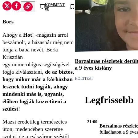
KOMMENT
(0)
Bors
Ahogy a
Hot!
-magazin arról
beszámolt, a házaspár még nem
tudja a baba nevét, Berki
Krisztián
Borzalmas részletek derült
egy numerológus segítségével
a 9 éves kislány
fogja kiválasztani,
de az biztos,
hogy mikor már a kórházban
HOLTTEST
lesznek tudni fogják, ahogy
mindenki más is, ugyanis,
Legfrissebb
élőben fogják közvetíteni a
szülést!
Mazsi eredetileg természetes
21:00
Borzalmas részlet
úton, medencében szeretne
fulladhatott a 9 éve
szülni, de a császármetszéstől