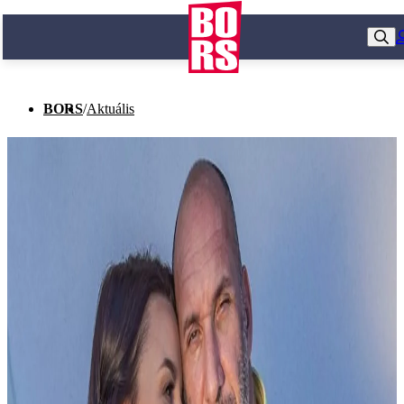
BORS
/
Aktuális