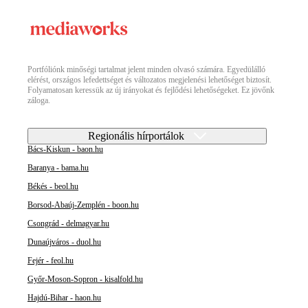
Portfóliónk minőségi tartalmat jelent minden olvasó számára. Egyedülálló
elérést, országos lefedettséget és változatos megjelenési lehetőséget biztosít.
Folyamatosan keressük az új irányokat és fejlődési lehetőségeket. Ez jövőnk
záloga.
Regionális hírportálok
Bács-Kiskun - baon.hu
Baranya - bama.hu
Békés - beol.hu
Borsod-Abaúj-Zemplén - boon.hu
Csongrád - delmagyar.hu
Dunaújváros - duol.hu
Fejér - feol.hu
Győr-Moson-Sopron - kisalfold.hu
Hajdú-Bihar - haon.hu