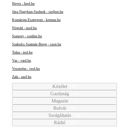
Heves - heol.hu
Jász-Nagykun-Szolnok - szoljon.hu
Komárom-Esztergom - kemma.hu
Nógrád - nool.hu
Somogy - sonline.hu
Szabolcs-Szatmár-Bereg - szon.hu
Tolna - teol.hu
Vas - vaol.hu
Veszprém - veol.hu
Zala - zaol.hu
Közélet
Gazdaság
Magazin
Bulvár
Szolgáltatás
Rádió