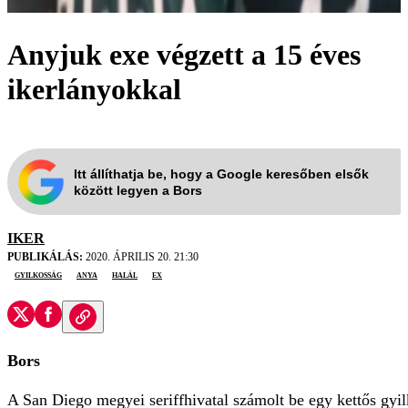
Anyjuk exe végzett a 15 éves
ikerlányokkal
Itt állíthatja be, hogy a Google keresőben elsők
között legyen a Bors
IKER
PUBLIKÁLÁS:
2020. ÁPRILIS 20. 21:30
gyilkosság
anya
halál
ex
Bors
A San Diego megyei seriffhivatal számolt be egy kettős gyilk