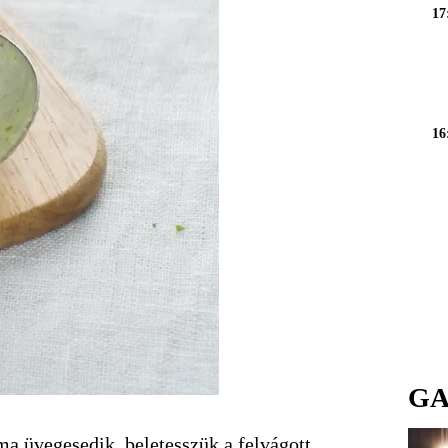
17
16
GA
ma üvegesedik, beletesszük a felvágott