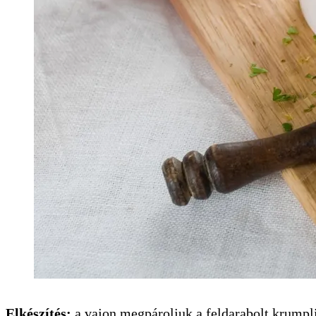
Elkészítés:
a vajon megpároljuk a felda­rabolt krumpl