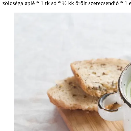
zöldségalaplé * 1 tk só * ½ kk őrölt szerecsendió * 1 