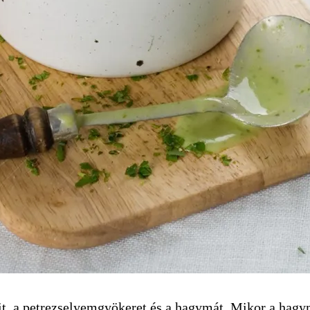
it, a petrezselyemgyökeret és a hagymát. Mikor a hagy