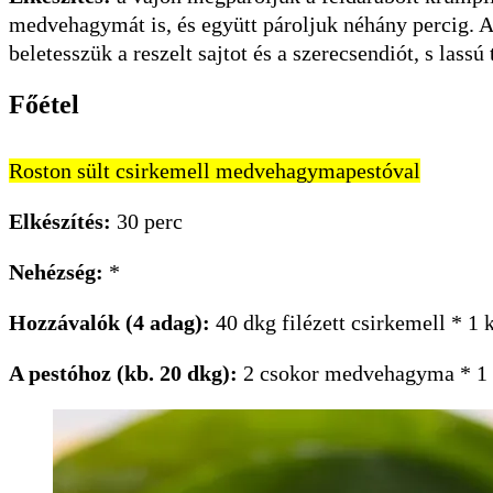
medvehagymát is, és együtt pároljuk néhány percig. A
beletesszük a reszelt sajtot és a szerecsendiót, s lassú
Főétel
Roston sült csirkemell medvehagymapestóval
Elkészítés:
30 perc
Nehézség:
*
Hozzávalók (4 adag):
40 dkg filézett csirkemell * 1 
A pestóhoz (kb. 20 dkg):
2 csokor medvehagyma * 1 dl