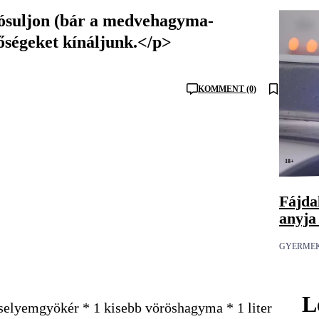
alósuljon (bár a medvehagyma-
tőségeket kínáljunk.</p>
KOMMENT (0)
18+
Fájdal
anyja
GYERME
L
selyemgyökér * 1 kisebb vöröshagyma * 1 liter