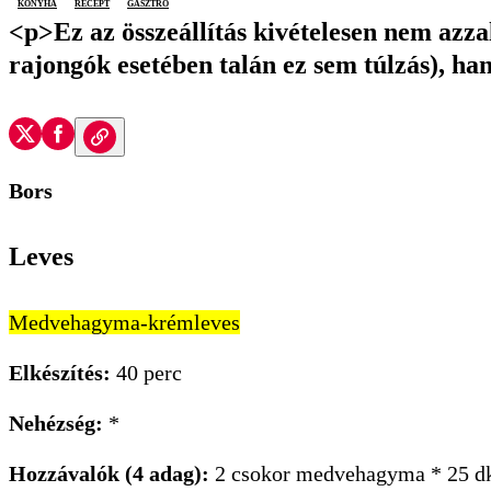
konyha
recept
gasztro
<p>Ez az összeállítás kivételesen nem azz
rajongók esetében talán ez sem túlzás), ha
Bors
Leves
Medvehagyma-krémleves
Elkészítés:
40 perc
Nehézség:
*
Hozzávalók (4 adag):
2 csokor medvehagyma * 25 dkg