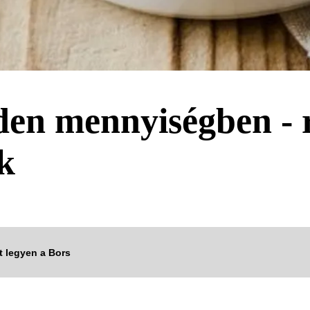
n mennyiségben - r
k
tt legyen a Bors