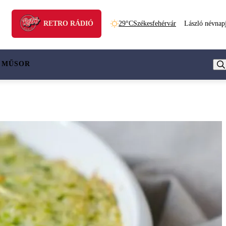
RETRO RÁDIÓ
29°C
Székesfehérvár
László névnap
 MŰSOR