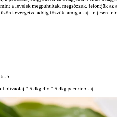
mint a levelek megpuhultak, megsózzuk, felöntjük az al
 tűzön kevergetve addig főzzük, amíg a sajt teljesen felo
kk só
 olívaolaj * 5 dkg dió * 5 dkg pecorino sajt