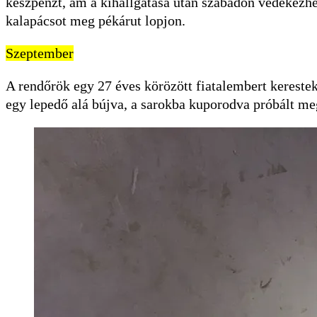
készpénzt, ám a kihallgatása után szabadon védekezhet
kalapácsot meg pékárut lopjon.
Szeptember
A rendőrök egy 27 éves körözött fiatalembert kerestek,
egy lepedő alá bújva, a sarokba kuporodva próbált me