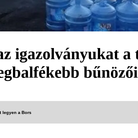
az igazolványukat a 
 legbalfékebb bűnözői
tt legyen a Bors