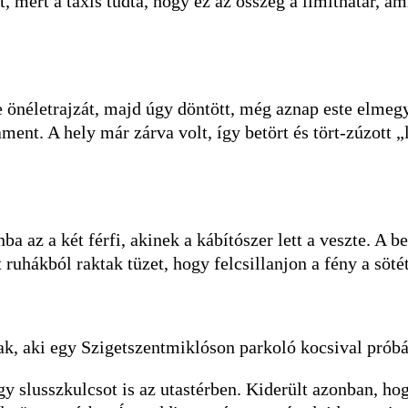
t, mert a taxis tudta, hogy ez az összeg a limithatár, am
e ön­életrajzát, majd úgy döntött, még aznap este elmeg
szament. A hely már zárva volt, így betört és tört-zúzot
a az a két férfi, akinek a kábítószer lett a veszte. A b
ruhákból raktak tüzet, hogy felcsillanjon a fény a söt
ak, aki egy Szigetszentmiklóson parkoló kocsival próbá
 egy slusszkulcsot is az utastérben. Kiderült azonban, h