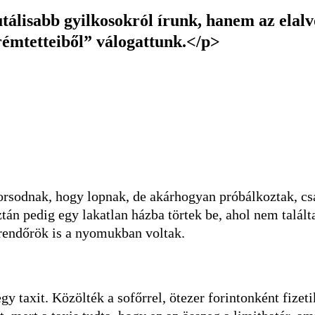
tálisabb gyilkosokról írunk, hanem az elalvó
rémtettei­ből” válogattunk.</p>
 Borsodnak, hogy lopnak, de akárhogyan próbálkoztak, c
aztán pedig egy lakatlan házba törtek be, ahol nem talá
 rendőrök is a nyomukban voltak.
gy taxit. Közölték a sofőrrel, öt­ezer forintonként fizet