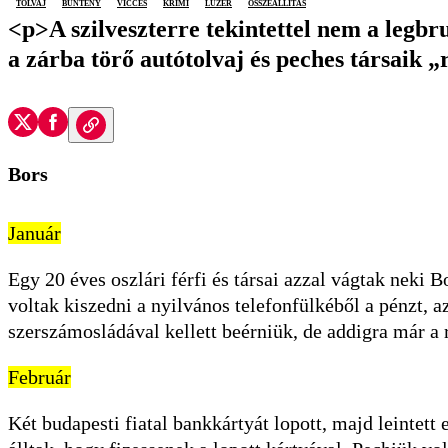
tolvaj
bűntény
vicces
krimi
lúzer
összeállítás
<p>A szilveszterre tekintettel nem a legbru
a zárba törő autótolvaj és peches társaik „
Bors
Január
Egy 20 éves oszlári férfi és társai azzal vágtak neki
voltak kiszedni a nyilvános telefonfülkéből a pénzt, 
szerszámosládával kellett beérniük, de addigra már a
Február
Két budapesti fiatal bankkártyát lopott, majd leintett e