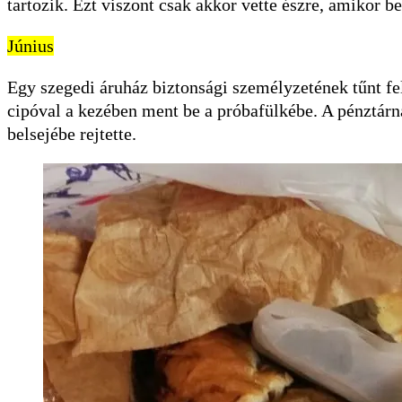
tartozik. Ezt viszont csak akkor vette észre, amikor b
Június
Egy szegedi áruház biztonsági személyzetének tűnt fel 
cipóval a kezében ment be a próbafülkébe. A pénztárná
belsejébe rejtette.