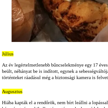
Július
Az év legértelmetlenebb bűncselekménye egy 17 éves n
beült, néhányat be is indított, egynek a sebességváltójá
történteket ráadásul még a biztonsági kamera is felve
Augusztus
Hiába kapták el a rendőrök, nem bírt leállni a lopással