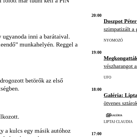
i fölött már tudni kell a PIN
20:00
Doszpot Péte
szimpatizált a 
y ugyanoda inni a barátaival.
NYOMOZÓ
t „leendő” munkahelyén. Reggel a
19:00
Megkongatták
vészharangot a
UFO
edrogozott betörők az első
étségben.
18:00
Galéria: Lipt
ötvenes sztáro
Galéria
lkozott.
LIPTAI CLAUDIA
ogy a kulcs egy másik autóhoz
17:00