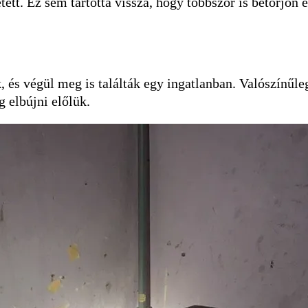
ett. Ez sem tartotta vissza, hogy többször is betörjön 
 és végül meg is találták egy ingatlanban. Valószínűleg
g elbújni előlük.