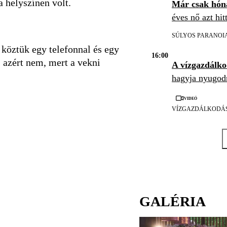
a helyszínen volt.
Már csak hón
éves nő azt hit
SÚLYOS PARANOI
 köztük egy telefonnal és egy
16:00
: azért nem, mert a vekni
A vízgazdálk
hagyja nyugod
Videó
VÍZGAZDÁLKODÁ
GALÉRIA