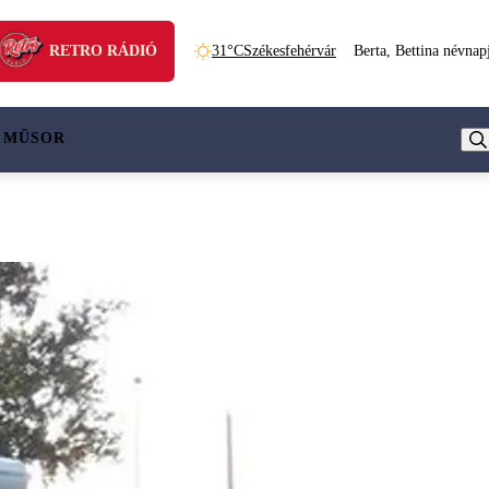
RETRO RÁDIÓ
31°C
Székesfehérvár
Berta, Bettina névnap
 MŰSOR