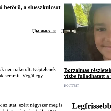
 betörő, a slusszkulcsot
KOMMENT (0)
sak nem sikerült. Képtelenek
Borzalmas részletek
vízbe fulladhatott a
ltak semmit. Végül egy
HOLTTEST
Legfrisseb
ik az utat, ezért négyszer meg is