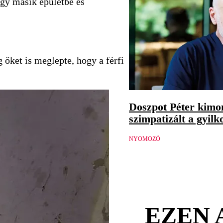
egy másik épületbe és
 őket is meglepte, hogy a férfi
Doszpot Péter kimon
szimpatizált a gyilk
NYOMOZÓ
EZEN 