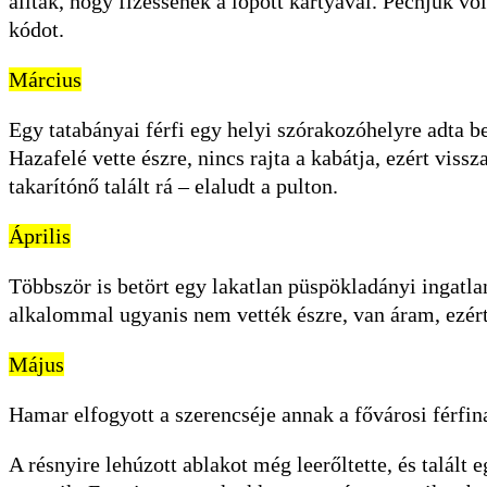
álltak, hogy fizessenek a lopott kártyával. Pechjük vol
kódot.
Március
Egy tatabányai férfi egy helyi szórakozóhelyre adta b
Hazafelé vette észre, nincs rajta a kabátja, ezért vis
takarítónő talált rá – elaludt a pulton.
Április
Többször is betört egy lakatlan püspökladányi ingatlanb
alkalommal ugyanis nem vették észre, van áram, ezért 
Május
Hamar elfogyott a szerencséje annak a fővárosi férfin
A résnyire lehúzott ablakot még leerőltette, és talált