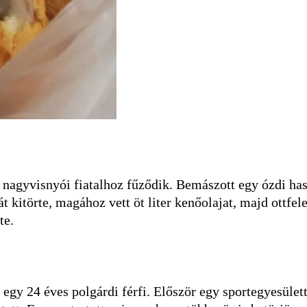
agyvisnyói fiatalhoz fűződik. Bemászott egy ózdi hasz
t kitörte, magához vett öt liter kenőolajat, majd ottfele
tte.
 egy 24 éves polgárdi férfi. Először egy sportegyesülettő