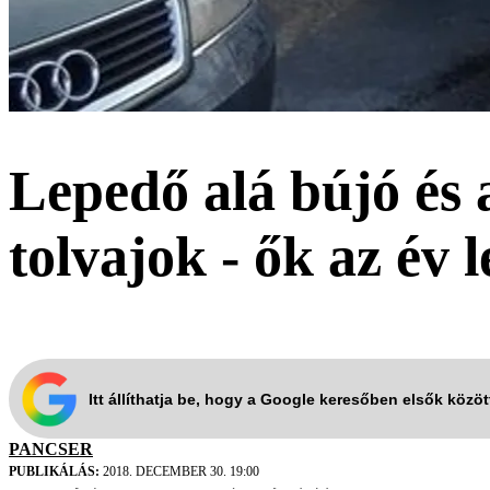
Lepedő alá bújó és 
tolvajok - ők az év
Itt állíthatja be, hogy a Google keresőben elsők közö
PANCSER
PUBLIKÁLÁS:
2018. DECEMBER 30. 19:00