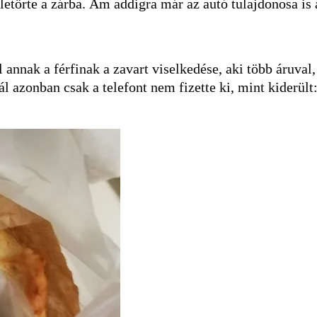
eletörte a zárba. Ám addigra már az autó tulajdonosa is 
annak a férfinak a zavart viselkedése, aki több áruval,
l azonban csak a telefont nem fizette ki, mint kiderült