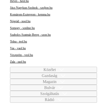
Heves - heol.hu
Jász-Nagykun-Szolnok - szoljon.hu
Komárom-Esztergom - kemma.hu
Nógrád - nool.hu
Somogy - sonline.hu
Szabolcs-Szatmár-Bereg - szon.hu
Tolna - teol.hu
Vas - vaol.hu
Veszprém - veol.hu
Zala - zaol.hu
Közélet
Gazdaság
Magazin
Bulvár
Szolgáltatás
Rádió