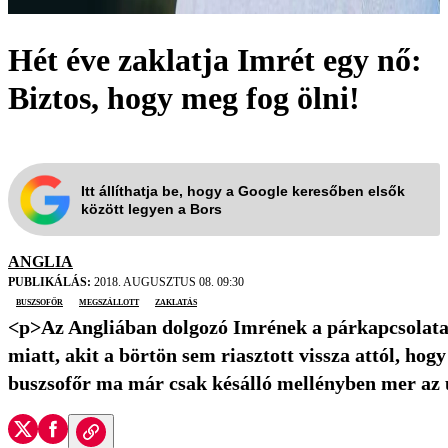
Hét éve zaklatja Imrét egy nő:
Biztos, hogy meg fog ölni!
Itt állíthatja be, hogy a Google keresőben elsők
között legyen a Bors
ANGLIA
PUBLIKÁLÁS:
2018. AUGUSZTUS 08. 09:30
buszsofőr
megszállott
zaklatás
<p>Az Angliában dolgozó Imrének a párkapcsolata i
miatt, akit a börtön sem riasztott vissza attól, hogy
busz­sofőr ma már csak kés­álló mellényben mer az