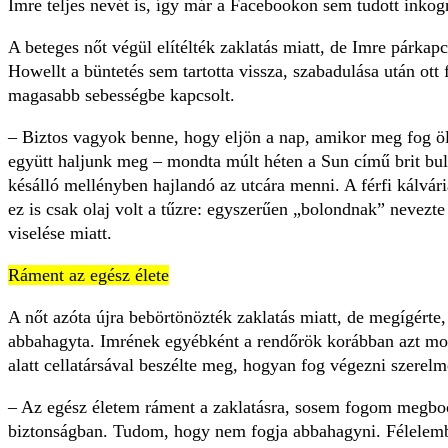
Imre teljes nevét is, így már a Facebookon sem tudott inko
A beteges nőt végül elítélték zaklatás miatt, de Imre párkapc
Howellt a büntetés sem tartotta vissza, szabadulása után ott
magasabb sebességbe kapcsolt.
– Biztos vagyok benne, hogy eljön a nap, amikor meg fog öl
együtt haljunk meg – mondta múlt héten a Sun című brit bu
késálló mellényben hajlandó az utcára menni. A férfi kálvár
ez is csak olaj volt a tűzre: egyszerűen „bolondnak” nevezt
viselése miatt.
Ráment az egész élete
A nőt azóta újra bebörtönözték zaklatás miatt, de megígérte, 
abbahagyta. Imrének egyébként a rendőrök korábban azt mo
alatt cellatársával beszélte meg, hogyan fog végezni szerel
– Az egész életem ráment a zaklatásra, sosem fogom megb
biztonságban. Tudom, hogy nem fogja abbahagyni. Félelemb