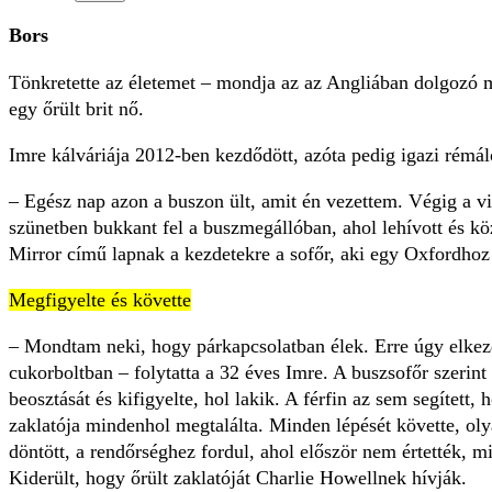
Bors
Tönkretette az életemet – mondja az az Angliában dolgozó m
egy őrült brit nő.
Imre kálváriája 2012-ben kezdődött, azóta pedig igazi rémál
– Egész nap azon a buszon ült, amit én vezettem. Végig a v
szünetben bukkant fel a buszmegállóban, ahol lehívott és köz
Mirror című lapnak a kezdetekre a sofőr, aki egy Oxfordhoz kö
Megfigyelte és követte
– Mondtam neki, hogy párkapcsolatban élek. Erre úgy elkezd
cukorboltban – folytatta a 32 éves Imre. A buszsofőr szerint
beosztását és kifigyelte, hol lakik. A férfin az sem segített,
zaklatója mindenhol megtalálta. Minden lépését követte, oly
döntött, a rendőrséghez fordul, ahol először nem értették, m
Kiderült, hogy őrült zaklatóját Charlie Howellnek hívják.