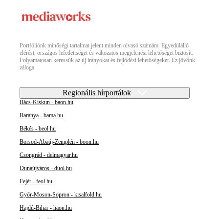
Portfóliónk minőségi tartalmat jelent minden olvasó számára. Egyedülálló
elérést, országos lefedettséget és változatos megjelenési lehetőséget biztosít.
Folyamatosan keressük az új irányokat és fejlődési lehetőségeket. Ez jövőnk
záloga.
Regionális hírportálok
Bács-Kiskun - baon.hu
Baranya - bama.hu
Békés - beol.hu
Borsod-Abaúj-Zemplén - boon.hu
Csongrád - delmagyar.hu
Dunaújváros - duol.hu
Fejér - feol.hu
Győr-Moson-Sopron - kisalfold.hu
Hajdú-Bihar - haon.hu