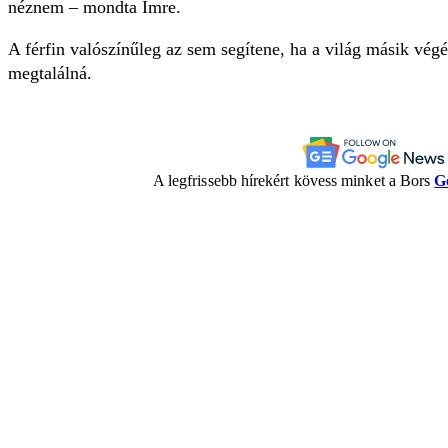
néznem – mondta Imre.
A férfin valószínűleg az sem segítene, ha a világ másik végér
megtalálná.
A legfrissebb hírekért kövess minket a Bors
G