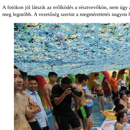
A fotókon jól látszik az erőlködés a résztvevőkön, nem úgy
meg legutóbb. A vezetőség szerint a megmérettetés nagyon h