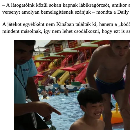
– A látogatóink közül sokan kapnak lábikragörcsöt, amikor a 
versenyt amolyan bemelegítésnek szánjuk – mondta a Daily 
A játékot egyébként nem Kínában találták ki, hanem a „ködö
mindent másolnak, így nem lehet csodálkozni, hogy ezt is az