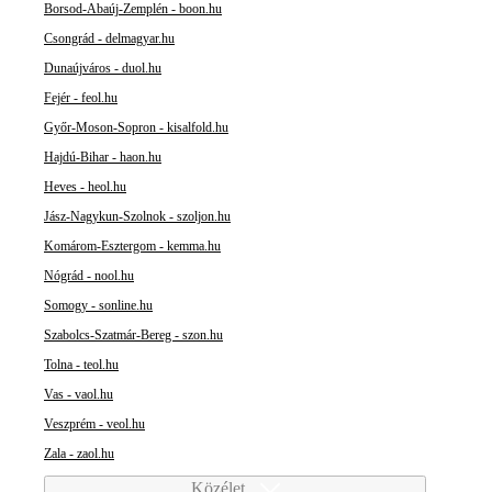
Borsod-Abaúj-Zemplén - boon.hu
Csongrád - delmagyar.hu
Dunaújváros - duol.hu
Fejér - feol.hu
Győr-Moson-Sopron - kisalfold.hu
Hajdú-Bihar - haon.hu
Heves - heol.hu
Jász-Nagykun-Szolnok - szoljon.hu
Komárom-Esztergom - kemma.hu
Nógrád - nool.hu
Somogy - sonline.hu
Szabolcs-Szatmár-Bereg - szon.hu
Tolna - teol.hu
Vas - vaol.hu
Veszprém - veol.hu
Zala - zaol.hu
Közélet