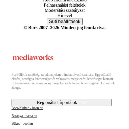
Felhasználási feltételek
Moderálási szabályzat
Hírlevél
Süti beállítások
© Bors 2007–2026 Minden jog fenntartva.
Portfóliónk minőségi tartalmat jelent minden olvasó számára. Egyedülálló
elérést, országos lefedettséget és változatos megjelenési lehetőséget biztosít.
Folyamatosan keressük az új irányokat és fejlődési lehetőségeket. Ez jövőnk
záloga.
Regionális hírportálok
Bács-Kiskun - baon.hu
Baranya - bama.hu
Békés - beol.hu