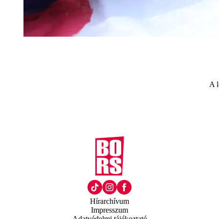
A l
Hírarchívum
Impresszum
Adatvédelmi tájékoztató