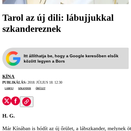
Tarol az új dili: lábujjukkal
szkandereznek
Itt állíthatja be, hogy a Google keresőben elsők
között legyen a Bors
KÍNA
PUBLIKÁLÁS:
2018. JÚLIUS 18. 12:30
lábfej
szkander
őrület
H. G.
Már Kínában is hódít az új őrület, a láb­szkander, melynek ö