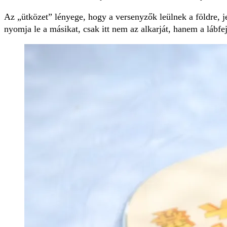
Az „ütközet” lényege, hogy a versenyzők leülnek a földre, je
nyomja le a másikat, csak itt nem az alkarját, hanem a lábfej