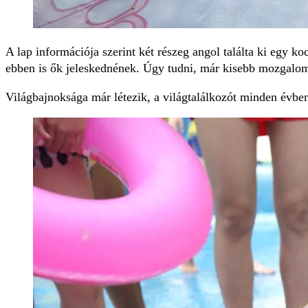
A lap információja szerint két részeg angol találta ki egy k
ebben is ők jeleskednének. Úgy tudni, már kisebb mozgalom 
Világbajnoksága már létezik, a világtalálkozót minden évben