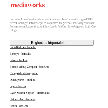
Portfóliónk minőségi tartalmat jelent minden olvasó számára. Egyedülálló
elérést, országos lefedettséget és változatos megjelenési lehetőséget biztosít.
Folyamatosan keressük az új irányokat és fejlődési lehetőségeket. Ez jövőnk
záloga.
Regionális hírportálok
Bács-Kiskun - baon.hu
Baranya - bama.hu
Békés - beol.hu
Borsod-Abaúj-Zemplén - boon.hu
Csongrád - delmagyar.hu
Dunaújváros - duol.hu
Fejér - feol.hu
Győr-Moson-Sopron - kisalfold.hu
Hajdú-Bihar - haon.hu
Heves - heol.hu