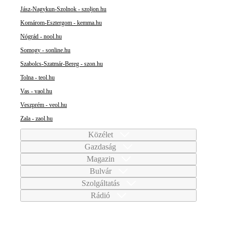
Jász-Nagykun-Szolnok - szoljon.hu
Komárom-Esztergom - kemma.hu
Nógrád - nool.hu
Somogy - sonline.hu
Szabolcs-Szatmár-Bereg - szon.hu
Tolna - teol.hu
Vas - vaol.hu
Veszprém - veol.hu
Zala - zaol.hu
Közélet
Gazdaság
Magazin
Bulvár
Szolgáltatás
Rádió