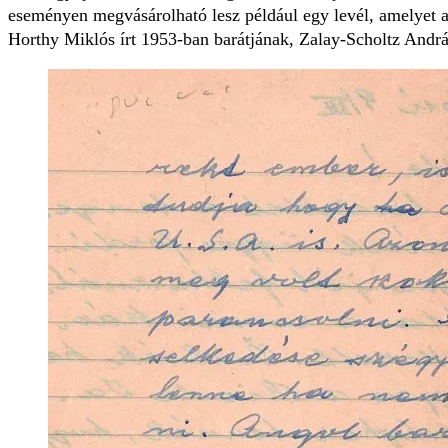
eseményen megvásárolható lesz például egy levél, amelyet 
Horthy Miklós írt 1953-ban barátjának, Zalay-Scholtz András