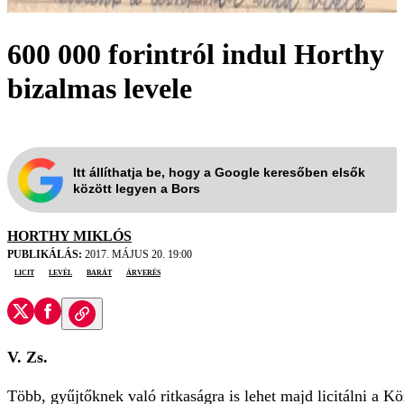
600 000 forintról indul Horthy
bizalmas levele
Itt állíthatja be, hogy a Google keresőben elsők
között legyen a Bors
HORTHY MIKLÓS
PUBLIKÁLÁS:
2017. MÁJUS 20. 19:00
licit
levél
barát
árverés
V. Zs.
Több, gyűjtőknek való ritkaságra is lehet majd licitálni a 