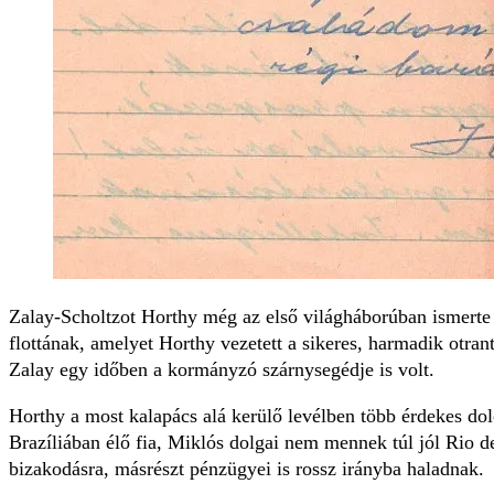
Zalay-Scholtzot Horthy még az első világháborúban ismerte 
flottának, amelyet Horthy vezetett a sikeres, harmadik otran
Zalay egy időben a kormányzó szárnysegédje is volt.
Horthy a most kalapács alá kerülő levélben több érdekes dolo
Brazíliában élő fia, Miklós dolgai nem mennek túl jól Rio d
bizakodásra, másrészt pénzügyei is rossz irányba haladnak.