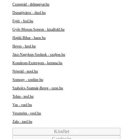
Csongrád - delmagyar.hu
Dunaújváros - duol.hu
Fejér - feol.hu
Győr-Moson-Sopron - kisalfold.hu
Hajdú-Bihar - haon.hu
Heves - heol.hu
Jász-Nagykun-Szolnok - szoljon.hu
Komárom-Esztergom - kemma.hu
Nógrád - nool.hu
Somogy - sonline.hu
Szabolcs-Szatmár-Bereg - szon.hu
Tolna - teol.hu
Vas - vaol.hu
Veszprém - veol.hu
Zala - zaol.hu
Közélet
Gazdaság