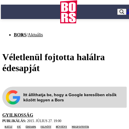
BORS
/
Aktuális
Véletlenül fojtotta halálra
édesapját
Itt állíthatja be, hogy a Google keresőben elsők
között legyen a Bors
GYILKOSSÁG
PUBLIKÁLÁS:
2015. JÚLIUS 27. 19:00
ráült
fiú
édesapa
felnőtt
bűntény
megfojtotta