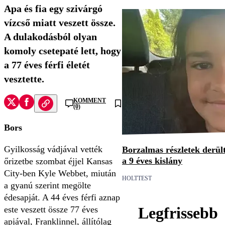
Apa és fia egy szivárgó
vízcső miatt veszett össze.
A dulakodásból olyan
komoly csetepaté lett, hogy
a 77 éves férfi életét
vesztette.
KOMMENT
(0)
Bors
Gyilkosság vádjával vették
Borzalmas részletek derült
a 9 éves kislány
őrizetbe szombat éjjel Kansas
City-ben Kyle Webbet, miután
HOLTTEST
a gyanú szerint megölte
édesapját. A 44 éves férfi aznap
Legfrissebb
este veszett össze 77 éves
apjával, Franklinnel, állítólag