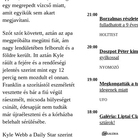
egy megrepedt vízcső miatt,
amit egyikük sem akart
21:00
Borzalmas részlet
megjavítani.
fulladhatott a 9 éve
Szót szót követett, aztán az apa
HOLTTEST
megpróbálta megütni fiát, ám
nagy lendületében felborult és a
20:00
Doszpot Péter kim
földre került. Itt aztán Kyle
gyilkossal
ráült a fejére és a rendőrségi
NYOMOZÓ
jelentés szerint mint egy 12
percig nem mozdult el onnan.
19:00
Megkongatták a t
Franklin a szorítástól eszméletét
idegenek miatt
vesztette és bár a fiú végül
ráeszmélt, micsoda hülyeséget
UFO
csinált, édesapját nem tudták
18:00
már újraéleszteni és a kórházba
Galéria: Liptai Cl
belehalt sérülésébe.
sztárok!
Galéria
Kyle Webb a Daily Star szerint