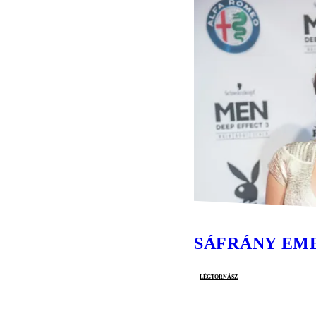
SÁFRÁNY EM
légtornász