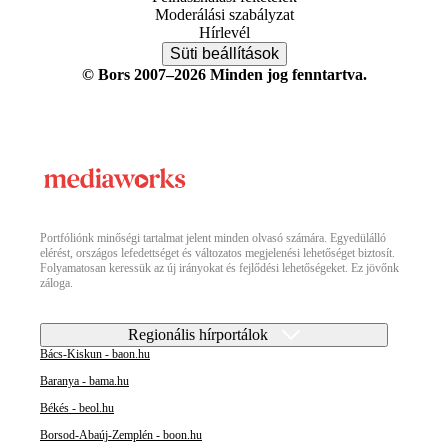
Moderálási szabályzat
Hírlevél
Süti beállítások
© Bors 2007–2026 Minden jog fenntartva.
Portfóliónk minőségi tartalmat jelent minden olvasó számára. Egyedülálló
elérést, országos lefedettséget és változatos megjelenési lehetőséget biztosít.
Folyamatosan keressük az új irányokat és fejlődési lehetőségeket. Ez jövőnk
záloga.
Regionális hírportálok
Bács-Kiskun - baon.hu
Baranya - bama.hu
Békés - beol.hu
Borsod-Abaúj-Zemplén - boon.hu