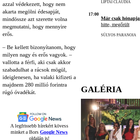
LIPTAI CLAUDIA
azzal védekezett, hogy nem
akarta megölni édesapját,
17:00
Már csak hónapja
mindössze azt szerette volna
hitte, megőrült
megmutatni, hogy mennyire
erős.
SÚLYOS PARANOIA
– Be kellett bizonyítanom, hogy
milyen nagy és erős vagyok. –
vallotta a férfi, aki csak akkor
szabadulhat a rácsok mögül,
ideiglenesen, ha valaki kifizeti a
majdnem 280 millió forintra
GALÉRIA
rúgó óvadékát.
A legfrissebb hírekért kövess
minket a Bors
Google News
oldalán is!