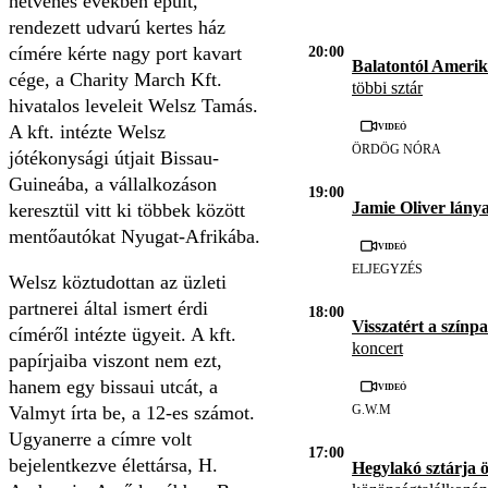
hetvenes években épült,
rendezett udvarú kertes ház
címére kérte nagy port kavart
20:00
Balatontól Amerik
cége, a Charity March Kft.
többi sztár
hivatalos leveleit Welsz Tamás.
Videó
A kft. intézte Welsz
ÖRDÖG NÓRA
jótékonysági útjait Bissau-
Guineába, a vállalkozáson
19:00
Jamie Oliver lánya
keresztül vitt ki többek között
mentőautókat Nyugat-Afrikába.
Videó
ELJEGYZÉS
Welsz köztudottan az üzleti
partnerei által ismert érdi
18:00
Visszatért a színp
címéről intézte ügyeit. A kft.
koncert
papírjaiba viszont nem ezt,
hanem egy bissaui utcát, a
Videó
Valmyt írta be, a 12-es számot.
G.W.M
Ugyanerre a címre volt
17:00
bejelentkezve élettársa, H.
Hegylakó sztárja ö