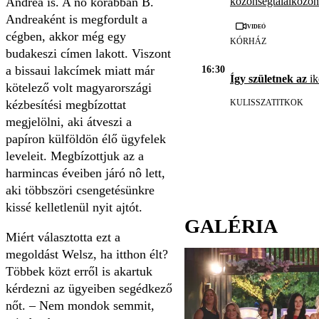
közönségtalálkozón
Andrea is. A nő korábban B.
Andreaként is megfordult a
Videó
cégben, akkor még egy
KÓRHÁZ
budakeszi címen lakott. Viszont
a bissaui lakcímek miatt már
16:30
Így születnek az
ik
kötelező volt magyarországi
KULISSZATITKOK
kézbesítési megbízottat
megjelölni, aki átveszi a
papíron külföldön élő ügyfelek
leveleit. Megbízottjuk az a
harmincas éveiben járó nô lett,
aki többszöri csengetésünkre
kissé kelletlenül nyit ajtót.
GALÉRIA
Miért választotta ezt a
megoldást Welsz, ha itthon élt?
Többek közt erről is akartuk
kérdezni az ügyeiben segédkező
nőt. – Nem mondok semmit,