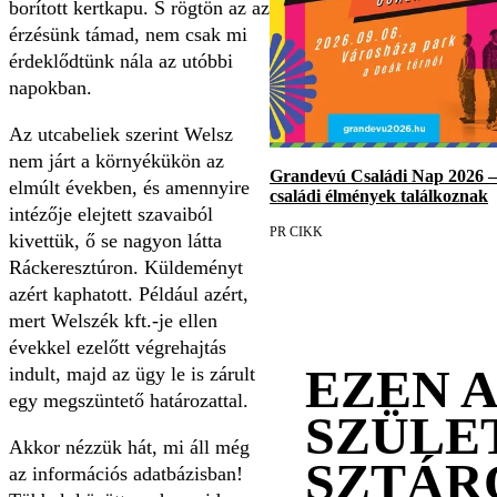
borított kertkapu. S rögtön az az
érzésünk támad, nem csak mi
érdeklődtünk nála az utóbbi
napokban.
Az utcabeliek szerint Welsz
nem járt a környékükön az
Grandevú Családi Nap 2026 – E
elmúlt években, és amennyire
családi élmények találkoznak
intézője elejtett szavaiból
PR CIKK
kivettük, ő se nagyon látta
Ráckeresztúron. Küldeményt
azért kaphatott. Például azért,
mert Welszék kft.-je ellen
évekkel ezelőtt végrehajtás
EZEN 
indult, majd az ügy le is zárult
egy megszüntető határozattal.
SZÜLE
Akkor nézzük hát, mi áll még
SZTÁR
az információs adatbázisban!