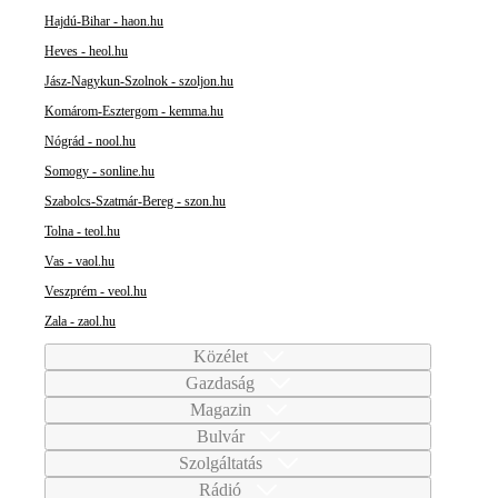
Hajdú-Bihar - haon.hu
Heves - heol.hu
Jász-Nagykun-Szolnok - szoljon.hu
Komárom-Esztergom - kemma.hu
Nógrád - nool.hu
Somogy - sonline.hu
Szabolcs-Szatmár-Bereg - szon.hu
Tolna - teol.hu
Vas - vaol.hu
Veszprém - veol.hu
Zala - zaol.hu
Közélet
Gazdaság
Magazin
Bulvár
Szolgáltatás
Rádió