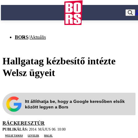
BORS
/
Aktuális
Hallgatag kézbesítő intézte
Welsz ügyeit
Itt állíthatja be, hogy a Google keresőben elsők
között legyen a Bors
RÁCKERESZTÚR
PUBLIKÁLÁS:
2014. MÁJUS 06. 10:00
Welsz Tamás
levelek
halál