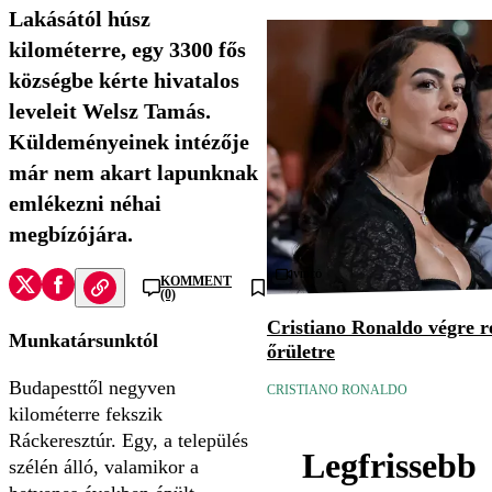
Lakásától húsz
kilométerre, egy 3300 fős
községbe kérte hivatalos
leveleit Welsz Tamás.
Küldeményeinek intézője
már nem akart lapunknak
emlékezni néhai
megbízójára.
Videó
KOMMENT
(0)
Cristiano Ronaldo végre re
Munkatársunktól
őrületre
Budapesttől negyven
CRISTIANO RONALDO
kilométerre fekszik
Ráckeresztúr. Egy, a település
Legfrissebb
szélén álló, valamikor a