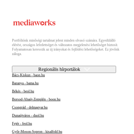
Portfóliónk minőségi tartalmat jelent minden olvasó számára. Egyedülálló
elérést, országos lefedettséget és változatos megjelenési lehetőséget biztosít.
Folyamatosan keressük az új irányokat és fejlődési lehetőségeket. Ez jövőnk
záloga.
Regionális hírportálok
Bács-Kiskun - baon.hu
Baranya - bama.hu
Békés - beol.hu
Borsod-Abaúj-Zemplén - boon.hu
Csongrád - delmagyar.hu
Dunaújváros - duol.hu
Fejér - feol.hu
Győr-Moson-Sopron - kisalfold.hu