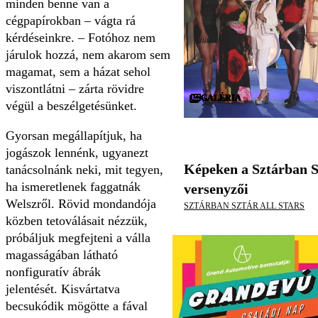
minden benne van a
cégpapírokban – vágta rá
kérdéseinkre. – Fotóhoz nem
járulok hozzá, nem akarom sem
magamat, sem a házat sehol
viszontlátni – zárta rövidre
GALÉRIA
GALÉRIA
GALÉRIA
GALÉRIA
GALÉRIA
GALÉRIA
GALÉRIA
GALÉRIA
GALÉRIA
GALÉRIA
GALÉRIA
GALÉRIA
GALÉRIA
GALÉRIA
GALÉRIA
GALÉRIA
GALÉRIA
GALÉRIA
GALÉRIA
GALÉRIA
GALÉRIA
GALÉRIA
GALÉRIA
GALÉRIA
GALÉRIA
GALÉRIA
GALÉRIA
GALÉRIA
GALÉRIA
GALÉRIA
végül a beszélgetésünket.
Gyorsan megállapítjuk, ha
jogászok lennénk, ugyanezt
Képeken a Sztárban S
tanácsolnánk neki, mit tegyen,
ha ismeretlenek faggatnák
versenyzői
Welszről. Rövid mondandója
SZTÁRBAN SZTÁR ALL STARS
közben tetoválásait nézzük,
próbáljuk megfejteni a vál­la
magasságában látható
nonfiguratív ábrák
jelentését. Kisvártatva
becsukódik mögötte a fával