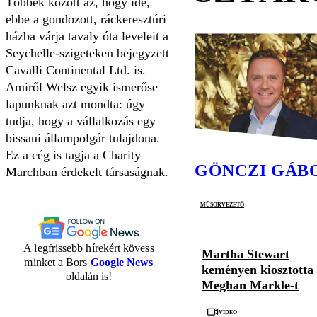
Többek között az, hogy ide,
ebbe a gondozott, ráckeresztúri
házba várja tavaly óta leveleit a
Seychelle-szigeteken bejegyzett
Cavalli Continental Ltd. is.
Amiről Welsz egyik ismerőse
lapunknak azt mond­ta: úgy
tudja, hogy a vállalkozás egy
bissaui állampolgár tulajdona.
Ez a cég is tagja a Charity
GÖNCZI GÁB
Marchban érdekelt társaságnak.
műsorvezető
A legfrissebb hírekért kövess
Martha Stewart
minket a Bors
Google News
keményen kiosztotta
oldalán is!
Meghan Markle-t
Videó