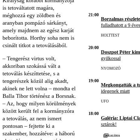
Királyság korábbi kormányzója
is tetováltatott magára,
méghozzá egy zöldben és
21:00
Borzalmas részlet
aranyban pompázó sárkányt,
fulladhatott a 9 éve
amely majdnem az egész karját
HOLTTEST
beborította. Horthy soha nem is
csinált titkot a tetoválásából.
20:00
Doszpot Péter kim
– Tengerész virtus volt,
gyilkossal
akkoriban szokássá vált a
NYOMOZÓ
tetoválás készíttetése, s a
tengerészek közül alig akadt,
19:00
Megkongatták a t
akinek ne lett volna – mondta el
idegenek miatt
Balla Tibor történész a Borsnak.
UFO
– Az, hogy milyen körülmények
között került fel a kormányzóra
18:00
Galéria: Liptai Cl
a tetoválás, az nem ismert
sztárok!
pontosan – fejtette ki a
szakember, hozzátéve: a háború
Galéria