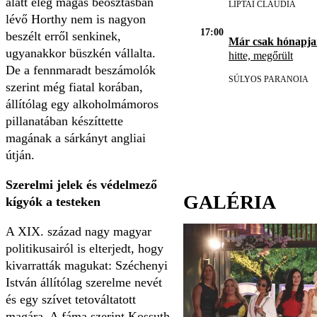
alatt elég magas beosztásban
LIPTAI CLAUDIA
lévő Horthy nem is nagyon
17:00
beszélt erről senkinek,
Már csak hónapja
ugyanakkor büszkén vállalta.
hitte, megőrült
De a fennmaradt beszámolók
SÚLYOS PARANOIA
szerint még fiatal korában,
állítólag egy alkoholmámoros
pillanatában készíttette
magának a sárkányt angliai
útján.
Szerelmi jelek és védelmező
GALÉRIA
kígyók a testeken
A XIX. század nagy magyar
politikusairól is elterjedt, hogy
kivarratták magukat: Széchenyi
István állítólag szerelme nevét
és egy szívet tetováltatott
magára. A fáma szerint Kossuth