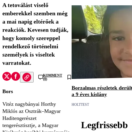
A tetoválást viselő
emberekkel szemben még
a mai napig eltérőek a
reakciók. Kevesen tudják,
hogy komoly szereppel
rendelkező történelmi
személyek is viseltek
varratokat.
KOMMENT
(0)
Borzalmas részletek derült
Bors
a 9 éves kislány
Vitéz nagybányai Horthy
HOLTTEST
Miklós az Osztrák–Magyar
Haditengerészet
Legfrissebb
tengerésztisztje, a Magyar