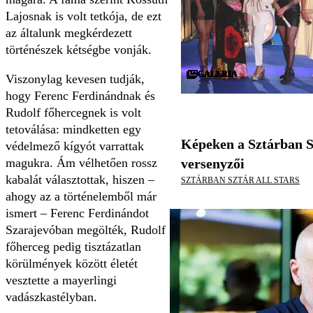
Lajosnak is volt tetkója, de ezt
az általunk megkérdezett
történészek kétségbe vonják.
GALÉRIA
GALÉRIA
GALÉRIA
GALÉRIA
GALÉRIA
GALÉRIA
GALÉRIA
GALÉRIA
GALÉRIA
GALÉRIA
GALÉRIA
GALÉRIA
GALÉRIA
GALÉRIA
GALÉRIA
GALÉRIA
GALÉRIA
GALÉRIA
GALÉRIA
GALÉRIA
GALÉRIA
GALÉRIA
GALÉRIA
GALÉRIA
GALÉRIA
GALÉRIA
GALÉRIA
GALÉRIA
GALÉRIA
GALÉRIA
Viszonylag kevesen tudják,
hogy Ferenc Ferdinándnak és
Rudolf főhercegnek is volt
tetoválása: mindketten egy
Képeken a Sztárban S
védelmező kígyót varrattak
magukra. Ám vélhetően rossz
versenyzői
kabalát választottak, hiszen –
SZTÁRBAN SZTÁR ALL STARS
ahogy az a történelemből már
ismert – Ferenc Ferdinándot
Szarajevóban megölték, Rudolf
főherceg pedig tisztázatlan
körülmények között életét
vesztette a mayerlingi
vadászkastélyban.