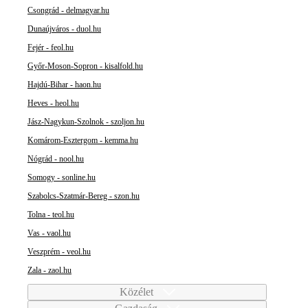
Csongrád - delmagyar.hu
Dunaújváros - duol.hu
Fejér - feol.hu
Győr-Moson-Sopron - kisalfold.hu
Hajdú-Bihar - haon.hu
Heves - heol.hu
Jász-Nagykun-Szolnok - szoljon.hu
Komárom-Esztergom - kemma.hu
Nógrád - nool.hu
Somogy - sonline.hu
Szabolcs-Szatmár-Bereg - szon.hu
Tolna - teol.hu
Vas - vaol.hu
Veszprém - veol.hu
Zala - zaol.hu
Közélet