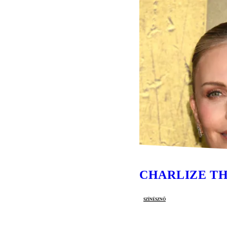
CHARLIZE T
színésznő