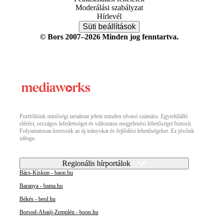
Moderálási szabályzat
Hírlevél
Süti beállítások
© Bors 2007–2026 Minden jog fenntartva.
Portfóliónk minőségi tartalmat jelent minden olvasó számára. Egyedülálló
elérést, országos lefedettséget és változatos megjelenési lehetőséget biztosít.
Folyamatosan keressük az új irányokat és fejlődési lehetőségeket. Ez jövőnk
záloga.
Regionális hírportálok
Bács-Kiskun - baon.hu
Baranya - bama.hu
Békés - beol.hu
Borsod-Abaúj-Zemplén - boon.hu