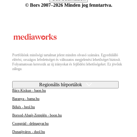
© Bors 2007–2026 Minden jog fenntartva.
Portfóliónk minőségi tartalmat jelent minden olvasó számára. Egyedülálló
elérést, országos lefedettséget és változatos megjelenési lehetőséget biztosít.
Folyamatosan keressük az új irányokat és fejlődési lehetőségeket. Ez jövőnk
záloga.
Regionális hírportálok
Bács-Kiskun - baon.hu
Baranya - bama.hu
Békés - beol.hu
Borsod-Abaúj-Zemplén - boon.hu
Csongrád - delmagyar.hu
Dunaújváros - duol.hu