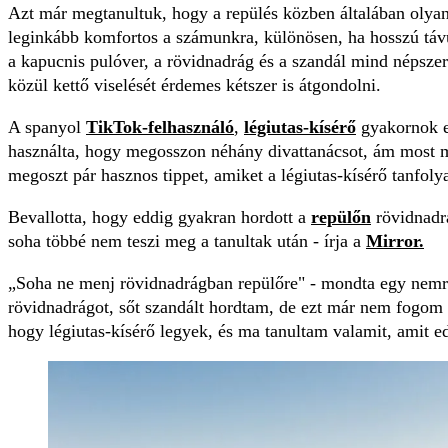
Azt már megtanultuk, hogy a repülés közben általában olyan 
leginkább komfortos a számunkra, különösen, ha hosszú távú
a kapucnis pulóver, a rövidnadrág és a szandál mind népszer
közül kettő viselését érdemes kétszer is átgondolni.
A spanyol
TikTok-felhasználó
,
légiutas-kísérő
gyakornok e
használta, hogy megosszon néhány divattanácsot, ám most má
megoszt pár hasznos tippet, amiket a légiutas-kísérő tanfol
Bevallotta, hogy eddig gyakran hordott a
repülőn
rövidnadrá
soha többé nem teszi meg a tanultak után - írja a
Mirror.
„Soha ne menj rövidnadrágban repülőre" - mondta egy nemr
rövidnadrágot, sőt szandált hordtam, de ezt már nem fogom 
hogy légiutas-kísérő legyek, és ma tanultam valamit, amit 