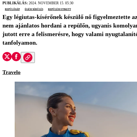
PUBLIKÁLÁS:
2024. NOVEMBER 15. 05:30
repülőgép
égési sérülés
repülési etikett
Egy légiutas-kísérőnek készülő nő figyelmeztette a
nem ajánlatos hordani a repülőn, ugyanis komolya
jutott erre a felismerésre, hogy valami nyugtalanít
tanfolyamon.
Travelo