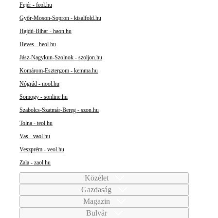
Fejér - feol.hu
Győr-Moson-Sopron - kisalfold.hu
Hajdú-Bihar - haon.hu
Heves - heol.hu
Jász-Nagykun-Szolnok - szoljon.hu
Komárom-Esztergom - kemma.hu
Nógrád - nool.hu
Somogy - sonline.hu
Szabolcs-Szatmár-Bereg - szon.hu
Tolna - teol.hu
Vas - vaol.hu
Veszprém - veol.hu
Zala - zaol.hu
Közélet
Gazdaság
Magazin
Bulvár