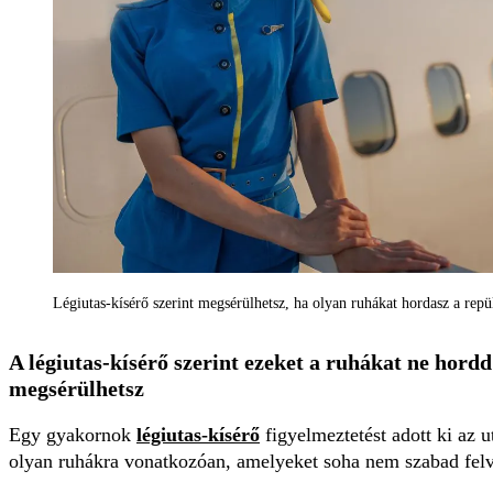
Légiutas-kísérő szerint megsérülhetsz, ha olyan ruhákat hordasz a repül
A légiutas-kísérő szerint ezeket a ruhákat ne hord
megsérülhetsz
Egy gyakornok
légiutas-kísérő
figyelmeztetést adott ki az 
olyan ruhákra vonatkozóan, amelyeket soha nem szabad felv