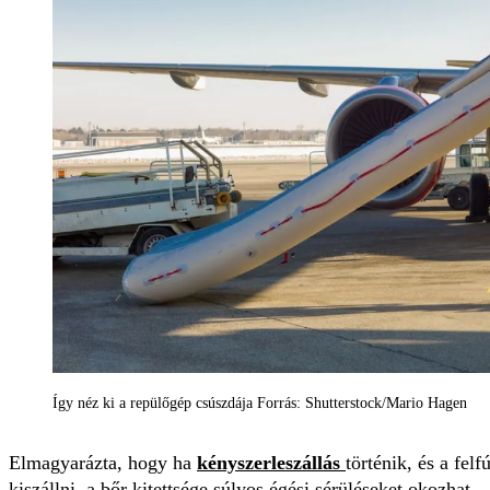
Így néz ki a repülőgép csúszdája Forrás: Shutterstock/Mario Hagen
Elmagyarázta, hogy ha
kényszerleszállás
történik, és a fel
kiszállni, a bőr kitettsége súlyos égési sérüléseket okozhat.