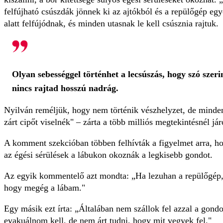
felfújható csúszdák jönnek ki az ajtókból és a repülőgép egy
alatt felfújódnak, és minden utasnak le kell csúsznia rajtuk.
Olyan sebességgel történhet a lecsúszás, hogy szó szeri
nincs rajtad hosszú nadrág.
Nyilván reméljük, hogy nem történik vészhelyzet, de minden
zárt cipőt viselnék" – zárta a több milliós megtekintésnél j
A komment szekcióban többen felhívták a figyelmet arra, ho
az égési sérülések a lábukon okoznák a legkisebb gondot.
Az egyik kommentelő azt mondta: „Ha lezuhan a repülőgép, a
hogy megég a lábam."
Egy másik ezt írta: „Általában nem szállok fel azzal a gondo
evakuálnom kell, de nem árt tudni, hogy mit vegyek fel."