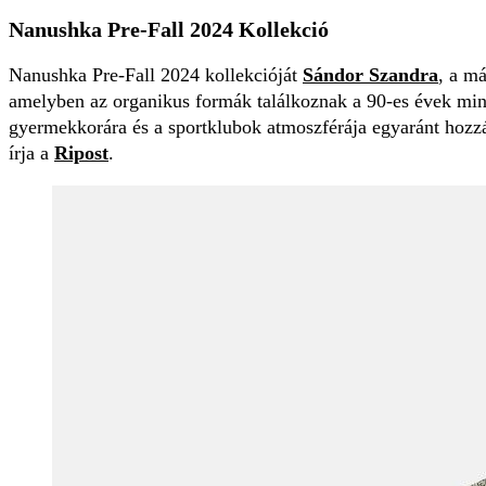
Nanushka Pre-Fall 2024 Kollekció
Nanushka Pre-Fall 2024 kollekcióját
Sándor Szandra
, a má
amelyben az organikus formák találkoznak a 90-es évek mini
gyermekkorára és a sportklubok atmoszférája egyaránt hozzájá
írja a
Ripost
.