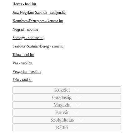
Heves - heol.hu
Jász-Nagykun-Szolnok - szoljon.hu
Komárom-Esztergom - kemma.hu
Nógrád - nool.hu
Somogy - sonline.hu
Szabolcs-Szatmár-Bereg - szon.hu
Tolna - teol.hu
Vas - vaol.hu
Veszprém - veol.hu
Zala - zaol.hu
Közélet
Gazdaság
Magazin
Bulvár
Szolgáltatás
Rádió