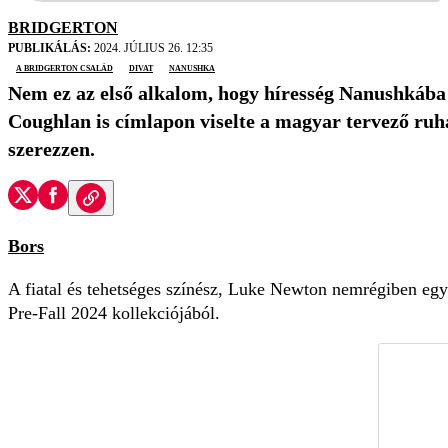
BRIDGERTON
PUBLIKÁLÁS:
2024. JÚLIUS 26. 12:35
A Bridgerton család
divat
Nanushka
Nem ez az első alkalom, hogy híresség Nanushkába 
Coughlan is címlapon viselte a magyar tervező ruhá
szerezzen.
Bors
A fiatal és tehetséges színész, Luke Newton nemrégiben egy 
Pre-Fall 2024 kollekciójából.