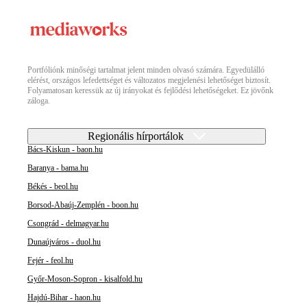
Portfóliónk minőségi tartalmat jelent minden olvasó számára. Egyedülálló
elérést, országos lefedettséget és változatos megjelenési lehetőséget biztosít.
Folyamatosan keressük az új irányokat és fejlődési lehetőségeket. Ez jövőnk
záloga.
Regionális hírportálok
Bács-Kiskun - baon.hu
Baranya - bama.hu
Békés - beol.hu
Borsod-Abaúj-Zemplén - boon.hu
Csongrád - delmagyar.hu
Dunaújváros - duol.hu
Fejér - feol.hu
Győr-Moson-Sopron - kisalfold.hu
Hajdú-Bihar - haon.hu