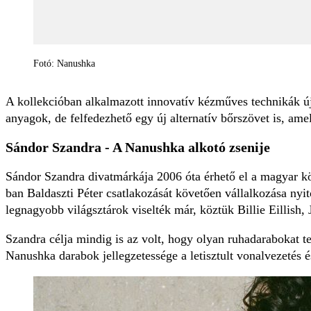
Fotó: Nanushka
A kollekcióban alkalmazott innovatív kézműves technikák ú
anyagok, de felfedezhető egy új alternatív bőrszövet is, ame
Sándor Szandra - A Nanushka alkotó zsenije
Sándor Szandra divatmárkája 2006 óta érhető el a magyar kö
ban Baldaszti Péter csatlakozását követően vállalkozása nyi
legnagyobb világsztárok viselték már, köztük Billie Eillish
Szandra célja mindig is az volt, hogy olyan ruhadarabokat 
Nanushka darabok jellegzetessége a letisztult vonalvezetés é