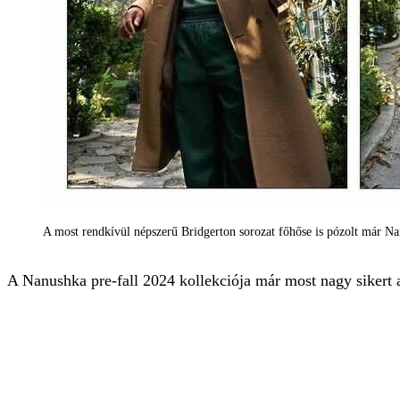
A most rendkívül népszerű Bridgerton sorozat főhőse is pózolt már 
A Nanushka pre-fall 2024 kollekciója már most nagy sikert a