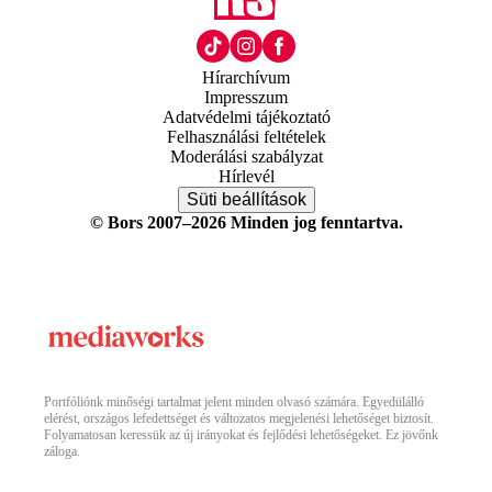
Hírarchívum
Impresszum
Adatvédelmi tájékoztató
Felhasználási feltételek
Moderálási szabályzat
Hírlevél
Süti beállítások
© Bors 2007–2026 Minden jog fenntartva.
Portfóliónk minőségi tartalmat jelent minden olvasó számára. Egyedülálló
elérést, országos lefedettséget és változatos megjelenési lehetőséget biztosít.
Folyamatosan keressük az új irányokat és fejlődési lehetőségeket. Ez jövőnk
záloga.