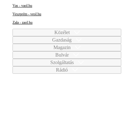
Vas - vaol.hu
Veszprém - veol.hu
Zala - zaol.hu
Közélet
Gazdaság
Magazin
Bulvár
Szolgáltatás
Rádió