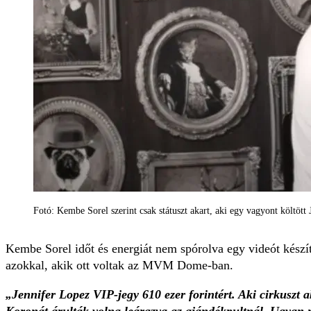
Fotó: Kembe Sorel szerint csak státuszt akart, aki egy vagyont költöt
Kembe Sorel időt és energiát nem spórolva egy videót készíte
azokkal, akik ott voltak az MVM Dome-ban.
„Jennifer Lopez VIP-jegy 610 ezer forintért. Aki cirkuszt