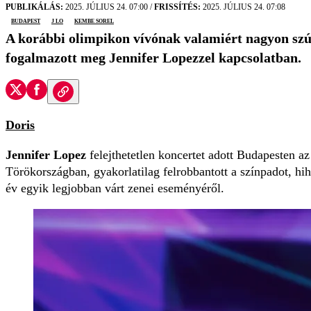
PUBLIKÁLÁS:
2025. JÚLIUS 24. 07:00
/
FRISSÍTÉS:
2025. JÚLIUS 24. 07:08
Budapest
J Lo
Kembe Sorel
A korábbi olimpikon vívónak valamiért nagyon szú
fogalmazott meg Jennifer Lopezzel kapcsolatban.
Doris
Jennifer Lopez
felejthetetlen koncertet adott Budapesten 
Törökországban, gyakorlatilag felrobbantott a színpadot, hi
év egyik legjobban várt zenei eseményéről.