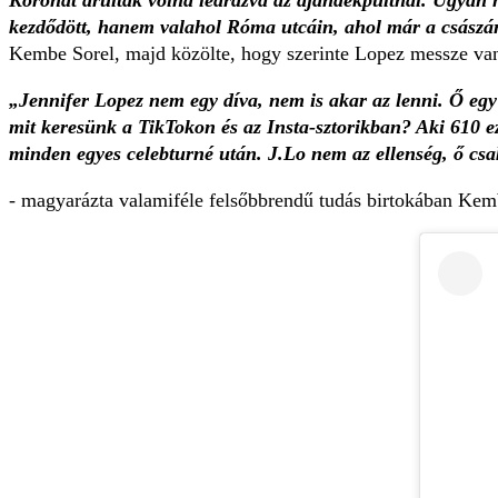
Koronát árulták volna leárazva az ajándékpultnál. Ugyan 
kezdődött, hanem valahol Róma utcáin, ahol már a császár
Kembe Sorel, majd közölte, hogy szerinte Lopez messze van 
„Jennifer Lopez nem egy díva, nem is akar az lenni. Ő egy 
mit keresünk a TikTokon és az Insta-sztorikban? Aki 610 e
minden egyes celebturné után. J.Lo nem az ellenség, ő cs
- magyarázta valamiféle felsőbbrendű tudás birtokában Kemb