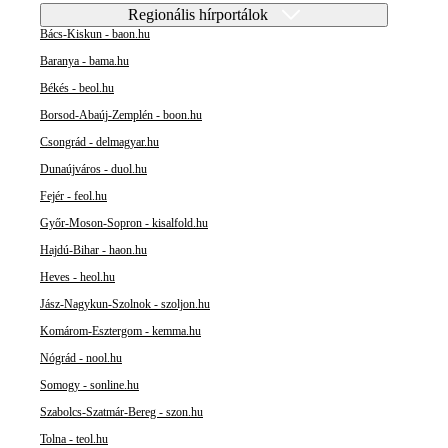
Regionális hírportálok
Bács-Kiskun - baon.hu
Baranya - bama.hu
Békés - beol.hu
Borsod-Abaúj-Zemplén - boon.hu
Csongrád - delmagyar.hu
Dunaújváros - duol.hu
Fejér - feol.hu
Győr-Moson-Sopron - kisalfold.hu
Hajdú-Bihar - haon.hu
Heves - heol.hu
Jász-Nagykun-Szolnok - szoljon.hu
Komárom-Esztergom - kemma.hu
Nógrád - nool.hu
Somogy - sonline.hu
Szabolcs-Szatmár-Bereg - szon.hu
Tolna - teol.hu