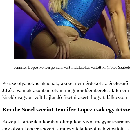
Jennifer Lopez koncertje nem várt indulatokat váltott ki (Fotó: Szabol
Persze olyanok is akadnak, akiket nem érdekel az énekesnő m
J.Lót. Vannak azonban olyan megmondóemberek, akik nem tud
kisebb vagyon volt hajlandó fizetni azért, hogy találkozzon 
Kembe Sorel szerint Jennifer Lopez csak egy tetsz
Közéjük tartozik a korábbi olimpikon vívó, magyar származ
egy olyan koncertjegyért, ami egy találkozót is biztosított