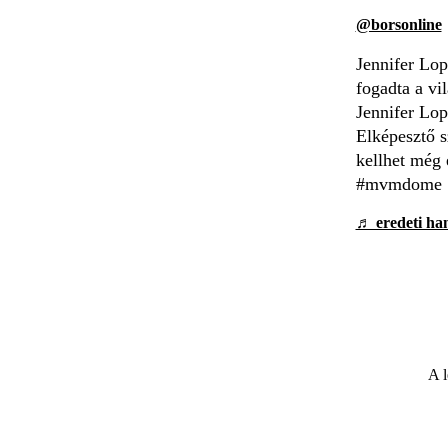
@borsonline
Jennifer Lo
fogadta a vi
Jennifer Lop
Elképesztő s
kellhet még 
#mvmdome
♬ eredeti han
A l