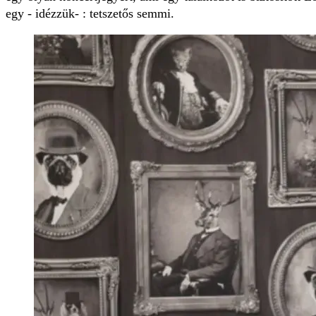
egy - idézzük- : tetszetős semmi.