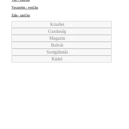
Veszprém - veol.hu
Zala - zaol.hu
Közélet
Gazdaság
Magazin
Bulvár
Szolgáltatás
Rádió