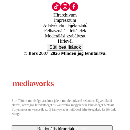
Hírarchívum
Impresszum
Adatvédelmi tájékoztató
Felhasználási feltételek
Moderálási szabályzat
Hírlevél
Süti beállítások
© Bors 2007–2026 Minden jog fenntartva.
Portfóliónk minőségi tartalmat jelent minden olvasó számára. Egyedülálló
elérést, országos lefedettséget és változatos megjelenési lehetőséget biztosít.
Folyamatosan keressük az új irányokat és fejlődési lehetőségeket. Ez jövőnk
záloga.
Regionális hírportálok