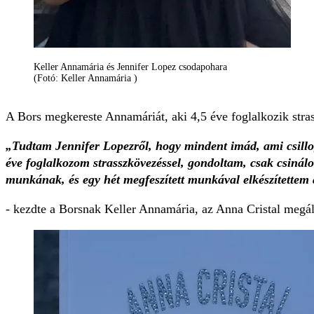
Keller Annamária és Jennifer Lopez csodapohara
(Fotó: Keller Annamária )
A Bors megkereste Annamáriát, aki 4,5 éve foglalkozik strass
„Tudtam Jennifer Lopezről, hogy mindent imád, ami csillog,
éve foglalkozom strasszkövezéssel, gondoltam, csak csinálo
munkának, és egy hét megfeszített munkával elkészítettem 
- kezdte a Borsnak Keller Annamária, az Anna Cristal megál