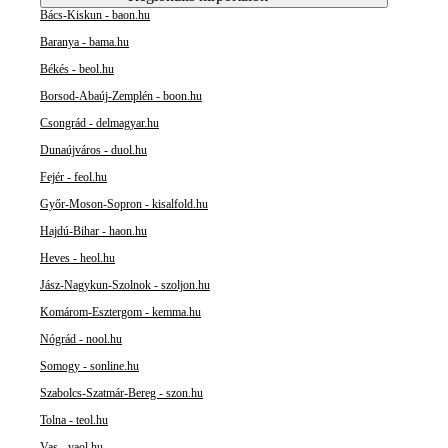
Bács-Kiskun - baon.hu
Baranya - bama.hu
Békés - beol.hu
Borsod-Abaúj-Zemplén - boon.hu
Csongrád - delmagyar.hu
Dunaújváros - duol.hu
Fejér - feol.hu
Győr-Moson-Sopron - kisalfold.hu
Hajdú-Bihar - haon.hu
Heves - heol.hu
Jász-Nagykun-Szolnok - szoljon.hu
Komárom-Esztergom - kemma.hu
Nógrád - nool.hu
Somogy - sonline.hu
Szabolcs-Szatmár-Bereg - szon.hu
Tolna - teol.hu
Vas - vaol.hu