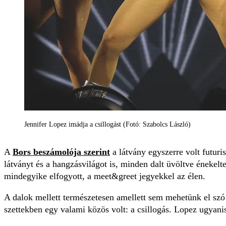
Jennifer Lopez imádja a csillogást (Fotó: Szabolcs László)
A
Bors beszámolója szerint
a látvány egyszerre volt futuri
látványt és a hangzásvilágot is, minden dalt üvöltve éneke
mindegyike elfogyott, a meet&greet jegyekkel az élen.
A dalok mellett természetesen amellett sem mehetünk el szó 
szettekben egy valami közös volt: a csillogás. Lopez ugyani