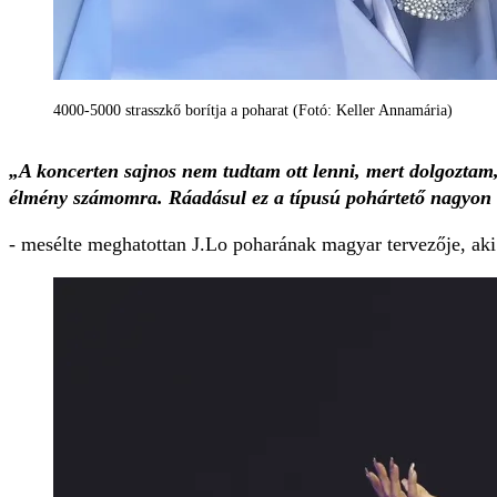
4000-5000 strasszkő borítja a poharat (Fotó: Keller Annamária)
„A koncerten sajnos nem tudtam ott lenni, mert dolgoztam
élmény számomra. Ráadásul ez a típusú pohártető nagyon r
- mesélte meghatottan J.Lo poharának magyar tervezője, aki