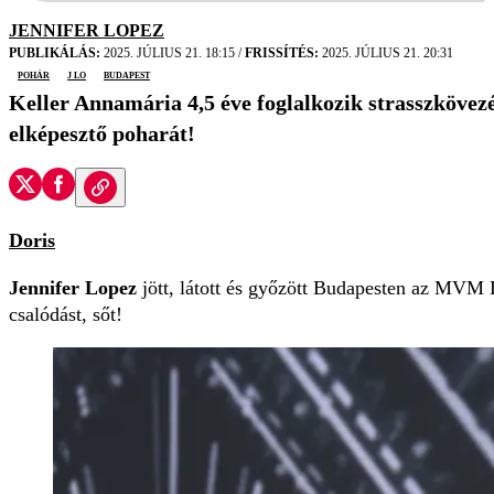
JENNIFER LOPEZ
PUBLIKÁLÁS:
2025. JÚLIUS 21. 18:15
/
FRISSÍTÉS:
2025. JÚLIUS 21. 20:31
pohár
J Lo
Budapest
Keller Annamária 4,5 éve foglalkozik strasszkövezé
elképesztő poharát!
Doris
Jennifer Lopez
jött, látott és győzött Budapesten az MVM 
csalódást, sőt!